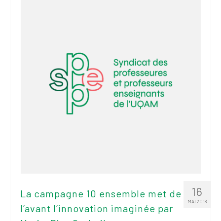
2026
Mandats des comités
syndicaux et
institutionnels
Statuts et
règlements
Politiques
Outils de visibilité
Signature – Courriel –
Place à notre
valorisation
Signature – Fond
d’écran – Place à
16
La campagne 10 ensemble met de
notre valorisation
MAI 2018
l’avant l’innovation imaginée par
Signature – Courriel