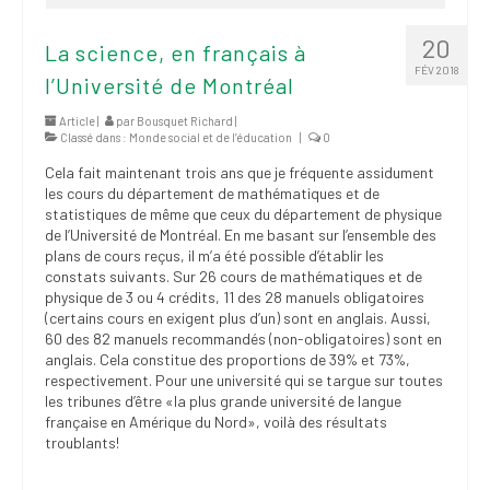
20
La science, en français à
FÉV 2018
l’Université de Montréal
Article |
par
Bousquet Richard
|
Classé dans :
Monde social et de l’éducation
|
0
Cela fait maintenant trois ans que je fréquente assidument
les cours du département de mathématiques et de
statistiques de même que ceux du département de physique
de l’Université de Montréal. En me basant sur l’ensemble des
plans de cours reçus, il m’a été possible d’établir les
constats suivants. Sur 26 cours de mathématiques et de
physique de 3 ou 4 crédits, 11 des 28 manuels obligatoires
(certains cours en exigent plus d’un) sont en anglais. Aussi,
60 des 82 manuels recommandés (non-obligatoires) sont en
anglais. Cela constitue des proportions de 39% et 73%,
respectivement. Pour une université qui se targue sur toutes
les tribunes d’être «la plus grande université de langue
française en Amérique du Nord», voilà des résultats
troublants!