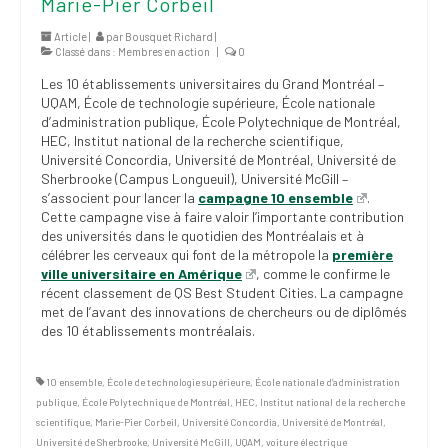
Marie-Pier Corbeil
(FNEEQ)
Article |
par
Bousquet Richard
|
Classé dans :
Membres en action
|
0
Vignettes
Les 10 établissements universitaires du Grand Montréal –
Publications
UQAM, École de technologie supérieure, École nationale
d’administration publique, École Polytechnique de Montréal,
Nouvelles du
HEC, Institut national de la recherche scientifique,
SPPEUQAM
Université Concordia, Université de Montréal, Université de
Sherbrooke (Campus Longueuil), Université McGill –
s’associent pour lancer la
campagne 10 ensemble
Communiqués
.
Cette campagne vise à faire valoir l’importante contribution
des universités dans le quotidien des Montréalais et à
SPPEUQAM@ctualités
célébrer les cerveaux qui font de la métropole la
première
et Bilans
ville universitaire en Amérique
, comme le confirme le
récent classement de QS Best Student Cities. La campagne
Négociation
met de l’avant des innovations de chercheurs ou de diplômés
des 10 établissements montréalais.
SCCUQ@
SCCUQ info
10 ensemble
,
École de technologie supérieure
,
École nationale d’administration
publique
,
École Polytechnique de Montréal
,
HEC
,
Institut national de la recherche
SCCUQ intervention
scientifique
,
Marie-Pier Corbeil
,
Université Concordia
,
Université de Montréal
,
Université de Sherbrooke
,
Université McGill
,
UQAM
,
voiture électrique