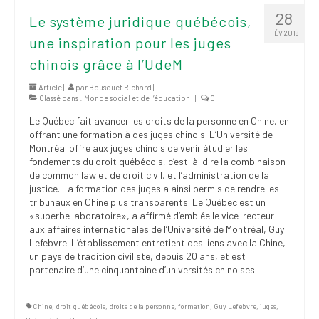
28
Le système juridique québécois,
FÉV 2018
une inspiration pour les juges
chinois grâce à l’UdeM
Article |
par
Bousquet Richard
|
Classé dans :
Monde social et de l’éducation
|
0
Le Québec fait avancer les droits de la personne en Chine, en
offrant une formation à des juges chinois. L’Université de
Montréal offre aux juges chinois de venir étudier les
fondements du droit québécois, c’est-à-dire la combinaison
de common law et de droit civil, et l’administration de la
justice. La formation des juges a ainsi permis de rendre les
tribunaux en Chine plus transparents. Le Québec est un
«superbe laboratoire», a affirmé d’emblée le vice-recteur
aux affaires internationales de l’Université de Montréal, Guy
Lefebvre. L’établissement entretient des liens avec la Chine,
un pays de tradition civiliste, depuis 20 ans, et
est
partenaire d’une cinquantaine d’universités chinoises
.
Chine
,
droit québécois
,
droits de la personne
,
formation
,
Guy Lefebvre
,
juges
,