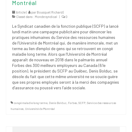
Montréal
Article |
par
Bousquet Richard
|
Classé dans :
Monde syndical
|
0
Le Syndicat canadien de la fonction publique (SCFP) a lancé
lundi matin une campagne publicitaire pour dénoncer les
pratiques inhumaines du Service des ressources humaines
de l’Université de Montréal qui, de manière immorale, met un
terme au lien d’emploi de gens qui se retrouvent en congé
maladie long terme. Alors que l’Université de Montréal
apparaît de nouveau en 2018 dans le palmarès annuel
Forbes des 300 meilleurs employeurs au Canada (61e
position), le président du SCFP au Québec, Denis Bolduc, se
désole du fait que cette même université ne se soucie guère
que ses propres employés seront à la merci des compagnies
d’assurance ou poussé vers l’aide sociale.
congé maladie long terme
,
Denis Bolduc
,
Forbes
,
SCFP
,
Service des ressources
humaines
,
Université de Montréal