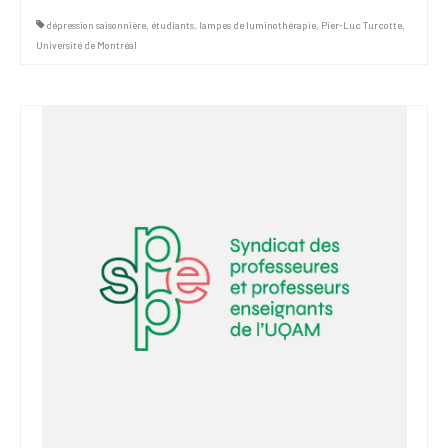
dépression saisonnière
,
étudiants
,
lampes de luminothérapie
,
Pier-Luc Turcotte
,
Université de Montréal