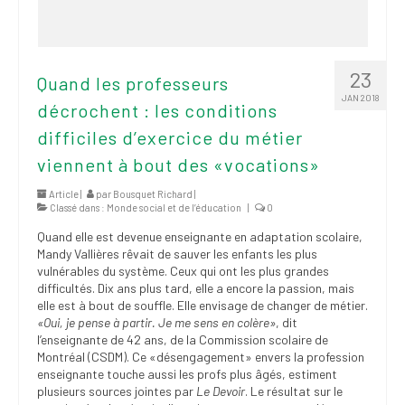
23
Quand les professeurs
JAN 2018
décrochent : les conditions
difficiles d’exercice du métier
viennent à bout des «vocations»
Article |
par
Bousquet Richard
|
Classé dans :
Monde social et de l’éducation
|
0
Quand elle est devenue enseignante en adaptation scolaire,
Mandy Vallières rêvait de sauver les enfants les plus
vulnérables du système. Ceux qui ont les plus grandes
difficultés. Dix ans plus tard, elle a encore la passion, mais
elle est à bout de souffle. Elle envisage de changer de métier.
«Oui, je pense à partir. Je me sens en colère»
, dit
l’enseignante de 42 ans, de la Commission scolaire de
Montréal (CSDM). Ce «désengagement» envers la profession
enseignante touche aussi les profs plus âgés, estiment
plusieurs sources jointes par
Le Devoir
. Le résultat sur le