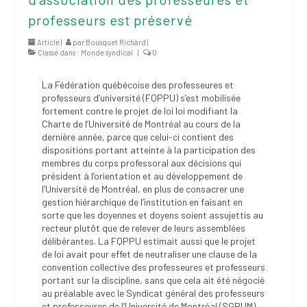
professeurs est préservé
Article |
par
Bousquet Richard
|
Classé dans :
Monde syndical
|
0
La Fédération québécoise des professeures et
professeurs d’université (FQPPU) s’est mobilisée
fortement contre le projet de loi loi modifiant la
Charte de l’Université de Montréal au cours de la
dernière année, parce que celui-ci contient des
dispositions portant atteinte à la participation des
membres du corps professoral aux décisions qui
président à l’orientation et au développement de
l’Université de Montréal, en plus de consacrer une
gestion hiérarchique de l’institution en faisant en
sorte que les doyennes et doyens soient assujettis au
recteur plutôt que de relever de leurs assemblées
délibérantes. La FQPPU estimait aussi que le projet
de loi avait pour effet de neutraliser une clause de la
convention collective des professeures et professeurs
portant sur la discipline, sans que cela ait été négocié
au préalable avec le Syndicat général des professeurs
et professeures de l’Université de Montréal (SGPUM),