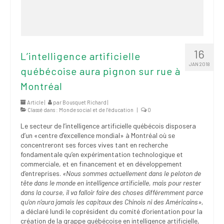
16
L’intelligence artificielle
JAN 2018
québécoise aura pignon sur rue à
Montréal
Article |
par
Bousquet Richard
|
Classé dans :
Monde social et de l’éducation
|
0
Le secteur de l’intelligence artificielle québécois disposera
d’un «centre d’excellence mondial» à Montréal où se
concentreront ses forces vives tant en recherche
fondamentale qu’en expérimentation technologique et
commerciale, et en financement et en développement
d’entreprises.
«Nous sommes actuellement dans le peloton de
tête dans le monde en intelligence artificielle, mais pour rester
dans la course, il va falloir faire des choses différemment parce
qu’on n’aura jamais les capitaux des Chinois ni des Américains»,
a déclaré lundi le coprésident du comité d’orientation pour la
création de la grappe québécoise en intelligence artificielle,