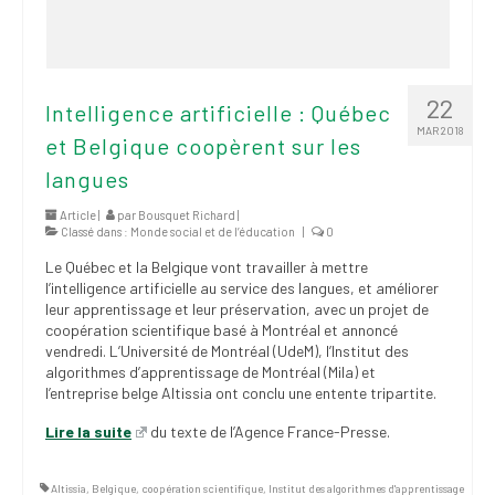
22
Intelligence artificielle : Québec
MAR 2018
et Belgique coopèrent sur les
langues
Article |
par
Bousquet Richard
|
Classé dans :
Monde social et de l’éducation
|
0
Le Québec et la Belgique vont travailler à mettre
l’intelligence artificielle au service des langues, et améliorer
leur apprentissage et leur préservation, avec un projet de
coopération scientifique basé à Montréal et annoncé
vendredi. L’Université de Montréal (UdeM), l’Institut des
algorithmes d’apprentissage de Montréal (Mila) et
l’entreprise belge Altissia ont conclu une entente tripartite.
Lire la suite
du texte de l’Agence France-Presse.
Altissia
,
Belgique
,
coopération scientifique
,
Institut des algorithmes d'apprentissage