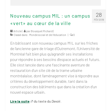
28
Nouveau campus MIL : un campus
FÉV 2018
«vert» au cœur de la ville
Article |
par
Bousquet Richard
|
Classé dans :
Monde social et de l’éducation
|
0
En bâtissant son nouveau campus MIL sur les friches
de l’ancienne gare de triage d’Outremont, l’Université de
Montréal fait bien plus qu’agrandir ses installations
pour répondre à ses besoins d’espace actuels et futurs.
Elle s’est lancée dans une fascinante aventure de
restauration d’un site clé de la trame urbaine
montréalaise, dont l’aménagement vise à répondre aux
critères du développement durable, tant dans la
construction des bâtiments que dans la création d’un
nouvel espace urbain.
Lire la suite
du texte du
Devoir
.