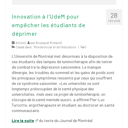
28
Innovation à l’UdeM pour
FÉV 2018
empêcher les étudiants de
déprimer
Article |
par
Bousquet Richard
|
Classé dans :
Monde social et de l’éducation
|
0
L’Université de Montréal met désormais à la disposition de
ses étudiants des lampes de luminothérapie afin de tenter
de combattre la dépression saisonnière. Le manque
d’énergie, les troubles du sommeil et les gains de poids sont
les principaux symptômes ressentis par ceux qui souffrent
de ce syndrome saisonnier.
«Les universités se sont
longtemps préoccupées de la santé physique des
universitaires, mais avec ce projet de luminothérapie, on
s’occupe de la santé mentale aussi»,
a affirmé Pier-Luc
Turcotte, ergothérapeute et étudiant au doctorat en santé
communautaire.
Lire la suite
du texte du
Journal de Montréal
.