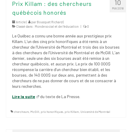
10
Prix Killam : des chercheurs
MAI 2018
québécois honorés
Article |
par
Bousquet Richard
|
Classé dans :
Monde social et de l’éducation
|
0
Le Québec a connu une bonne année aux prestigieux prix
Killam. L’un des cinq prix honorifiques a été remis à un
chercheur de l’Université de Montréal et trois des six bourses
à des chercheurs de l’Université de Montréal et de McGill. L’an
dernier, seule une des six bourses avait été remise à un
chercheur québécois, et aucun prix. Le prix de 100 000$
récompense la carrière d’un chercheur bien établi, et les
bourses, de 140 000$ sur deux ans, permettent à des
chercheurs de ne pas donner de cours et de se consacrer à
leurs recherches.
Lire la suite
du texte de La Presse.
chercheurs
,
McGill
,
prix honorifiques
,
prix Killam
,
Université de Montréal