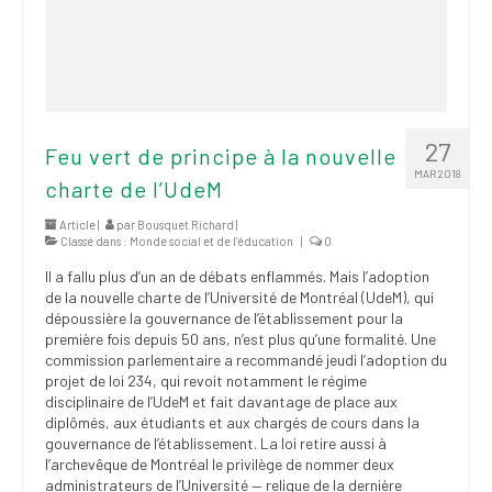
27
Feu vert de principe à la nouvelle
MAR 2018
charte de l’UdeM
Article |
par
Bousquet Richard
|
Classé dans :
Monde social et de l’éducation
|
0
Il a fallu plus d’un an de débats enflammés. Mais l’adoption
de la nouvelle charte de l’Université de Montréal (UdeM), qui
dépoussière la gouvernance de l’établissement pour la
première fois depuis 50 ans, n’est plus qu’une formalité. Une
commission parlementaire a recommandé jeudi l’adoption du
projet de loi 234, qui revoit notamment le régime
disciplinaire de l’UdeM et fait davantage de place aux
diplômés, aux étudiants et aux chargés de cours dans la
gouvernance de l’établissement. La loi retire aussi à
l’archevêque de Montréal le privilège de nommer deux
administrateurs de l’Université — relique de la dernière