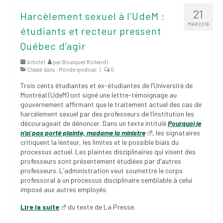
21
Harcèlement sexuel à l’UdeM :
MAR 2018
étudiants et recteur pressent
Québec d’agir
Article |
par
Bousquet Richard
|
Classé dans :
Monde syndical
|
0
Trois cents étudiantes et ex-étudiantes de l’Université de
Montréal (UdeM) ont signé une lettre-témoignage au
gouvernement affirmant que le traitement actuel des cas de
harcèlement sexuel par des professeurs de l’institution les
décourageait de dénoncer. Dans un texte intitulé
Pourquoi je
n’ai pas porté plainte, madame la ministre
, les signataires
critiquent la lenteur, les limites et le possible biais du
processus actuel. Les plaintes disciplinaires qui visent des
professeurs sont présentement étudiées par d’autres
professeurs. L’administration veut soumettre le corps
professoral à un processus disciplinaire semblable à celui
imposé aux autres employés.
Lire la suite
du texte de La Presse.