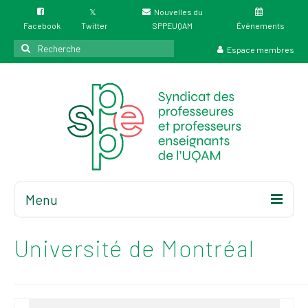
Nouvelles du
Facebook
Twitter
SPPEUQAM
Événements
Rechercher
Espace membres
:
Menu
Accueil
À propos
Université de Montréal
Élections
Résultat des
élections du 4 juin