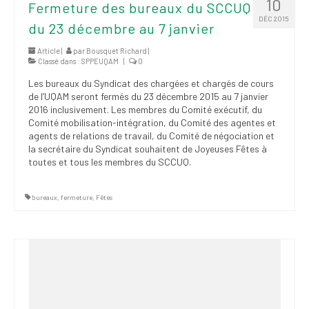
10
Fermeture des bureaux du SCCUQ
DÉC 2015
du 23 décembre au 7 janvier
Article |
par
Bousquet Richard
|
Classé dans :
SPPEUQAM
|
0
Les bureaux du Syndicat des chargées et chargés de cours
de l’UQAM seront fermés du 23 décembre 2015 au 7 janvier
2016 inclusivement. Les membres du Comité exécutif, du
Comité mobilisation-intégration, du Comité des agentes et
agents de relations de travail, du Comité de négociation et
la secrétaire du Syndicat souhaitent de Joyeuses Fêtes à
toutes et tous les membres du SCCUQ.
bureaux
,
fermeture
,
Fêtes