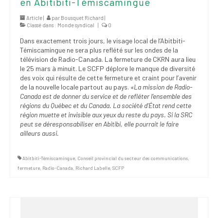
en Abitibiti-Témiscamingue
(FNEEQ)
Article |
par
Bousquet Richard
|
Classé dans :
Monde syndical
|
0
Vignettes
Dans exactement trois jours, le visage local de l’Abitbiti-
Publications
Témiscamingue ne sera plus reflété sur les ondes de la
télévision de Radio-Canada. La fermeture de CKRN aura lieu
Nouvelles du
le 25 mars à minuit. Le SCFP déplore le manque de diversité
SPPEUQAM
des voix qui résulte de cette fermeture et craint pour l’avenir
de la nouvelle locale partout au pays.
«La mission
de Radio-
Canada est de donner du service et de refléter l’ensemble des
Communiqués
régions du Québec et du Canada. La société d’État rend cette
région muette et invisible aux yeux du reste du pays. Si la SRC
SPPEUQAM@ctualités
peut se déresponsabiliser en Abitibi, elle pourrait le faire
et Bilans
ailleurs aussi.
Négociation
Abitbiti-Témiscamingue
,
Conseil provincial du secteur des communications
,
SCCUQ@
fermeture
,
Radio-Canada
,
Richard Labelle
,
SCFP
SCCUQ info
SCCUQ intervention