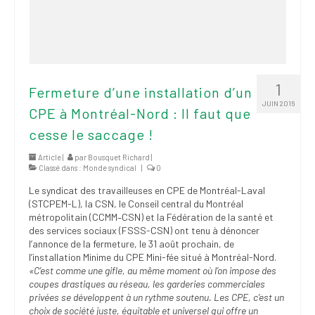
1
Fermeture d’une installation d’un
JUIN 2016
CPE à Montréal-Nord : Il faut que
cesse le saccage !
Article |
par
Bousquet Richard
|
Classé dans :
Monde syndical
|
0
Le syndicat des travailleuses en CPE de Montréal-Laval
(STCPEM-L), la CSN, le Conseil central du Montréal
métropolitain (CCMM–CSN) et la Fédération de la santé et
des services sociaux (FSSS-CSN) ont tenu à dénoncer
l’annonce de la fermeture, le 31 août prochain, de
l’installation Minime du CPE Mini-fée situé à Montréal-Nord.
«C’est comme une gifle, au même moment où l’on impose des
coupes drastiques au réseau, les garderies commerciales
privées se développent à un rythme soutenu. Les CPE, c’est un
choix de société juste, équitable et universel qui offre un