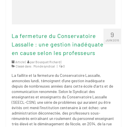
9
La fermeture du Conservatoire
JUIN 2016
Lassalle : une gestion inadéquate
en cause selon les professeurs
Article |
par
Bousquet Richard
|
Classé dans :
Monde syndical
|
0
La faillite et la fermeture du Conservatoire Lassalle,
annoncées lundi, témoignent d’une gestion inadéquate
depuis de nombreuses années dans cette école d’arts et de
communication renommée. Selon le Syndicat des
enseignantes et enseignants du Conservatoire Lassalle
(SEECL-CSN), une série de problèmes qui auraient pu être
évités ont mené l’institution centenaire à cet échec: une
administration déconnectée, des professeurs sous-
rémunérés entraînant un roulement du personnel enseignant
très élevé et le déménagement de l’école, en 2014, de la rue