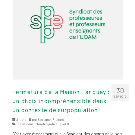
30
Fermeture de la Maison Tanguay :
SEP 2015
un choix incompréhensible dans
un contexte de surpopulation
Article |
par
Bousquet Richard
|
Classé dans :
Monde syndical
|
0
C’est avec étonnement que le Syndicat des agents de la paix