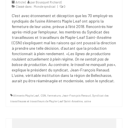
Article |
par
Bousquet Richard
|
Classé dans :
Monde syndical
|
0
C’est avec étonnement et déception que les 70 employé-es
syndiqués de l’usine Aliments Maple Leaf ont appris la
fermeture de leur usine, prévue à l’été 2018. Rencontrés hier
après-midi par l’employeur, les membres du Syndicat des
travailleuses et travailleurs de Maple-Leaf Saint-Anselme
(CSN) s’expliquent mal les raisons qui ont poussé la direction
à prendre une telle décision, d’autant que la production
fonctionnait à plein rendement.
«Les lignes de productions
roulaient actuellement à plein régime. On ne sentait pas de
baisse de production. Au contraire, le travail ne manquait pas»,
explique le président du syndicat, Jean-François Renaud.
L’usine, véritable institution dans la région de Bellechasse,
aurait pu être réaménagée et modernisée, selon le syndicat.
Aliments Maple Leaf
,
CSN
,
fermeture
,
Jean-François Renaud
,
Syndicat des
travailleuses et travailleurs de Maple-Leaf Saint-Anselme
,
usine