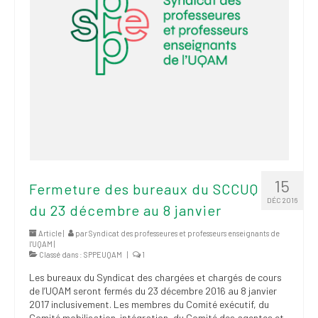
15
Fermeture des bureaux du SCCUQ
DÉC 2016
du 23 décembre au 8 janvier
Article |
par
Syndicat des professeures et professeurs enseignants de
l'UQAM
|
Classé dans :
SPPEUQAM
|
1
Les bureaux du Syndicat des chargées et chargés de cours
de l’UQAM seront fermés du 23 décembre 2016 au 8 janvier
2017 inclusivement. Les membres du Comité exécutif, du
Comité mobilisation-intégration, du Comité des agentes et