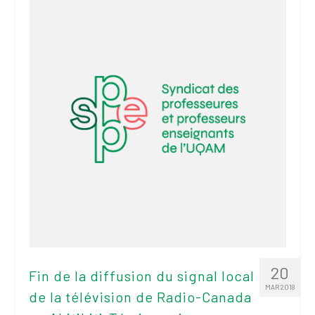
2026
Mandats des comités
syndicaux et
institutionnels
Statuts et
règlements
Politiques
Outils de visibilité
Signature – Courriel –
Place à notre
valorisation
Signature – Fond
d’écran – Place à
20
Fin de la diffusion du signal local
notre valorisation
MAR 2018
de la télévision de Radio-Canada
Signature – Courriel