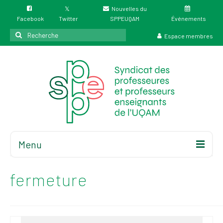
Nouvelles du
Facebook
Twitter
SPPEUQAM
Événements
Rechercher
Espace membres
:
Menu
Accueil
À propos
fermeture
Élections
Résultat des
élections du 4 juin