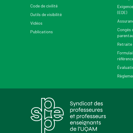
Code de civilité
Exigence
(EQE)
Outils de visibilité
Assuran
Vidéos
Congés d
Publications
parenta
Retraite
Formulai
référenc
Évaluati
Règlemen