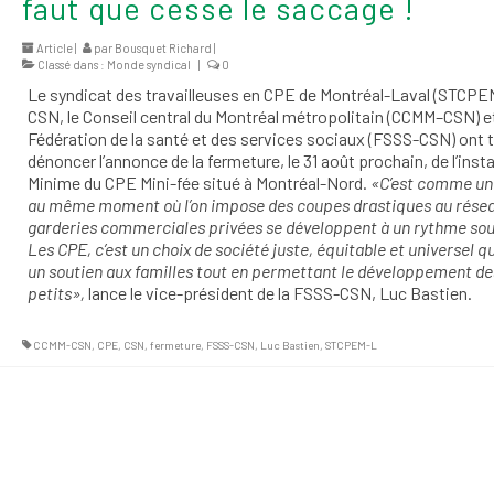
faut que cesse le saccage !
Article |
par
Bousquet Richard
|
Classé dans :
Monde syndical
|
0
Le syndicat des travailleuses en CPE de Montréal-Laval (STCPEM
CSN, le Conseil central du Montréal métropolitain (CCMM–CSN) et
Fédération de la santé et des services sociaux (FSSS-CSN) ont 
dénoncer l’annonce de la fermeture, le 31 août prochain, de l’insta
Minime du CPE Mini-fée situé à Montréal-Nord.
«C’est comme une
au même moment où l’on impose des coupes drastiques au résea
garderies commerciales privées se développent à un rythme so
Les CPE, c’est un choix de société juste, équitable et universel qu
un soutien aux familles tout en permettant le développement de
petits»,
lance le vice-président de la FSSS-CSN, Luc Bastien.
CCMM-CSN
,
CPE
,
CSN
,
fermeture
,
FSSS-CSN
,
Luc Bastien
,
STCPEM-L