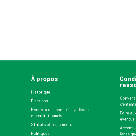
À propos
Condi
ress
Historique
Conventio
Élections
d’entent
Mandats des comités syndicaux
Foire au
et institutionnels
éventuel
Statuts et règlements
Accent –
Politiques
l’enseig