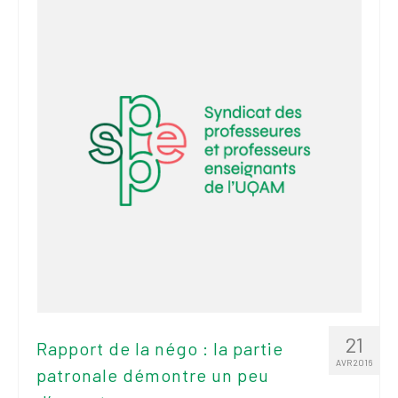
2026
Mandats des comités
syndicaux et
institutionnels
Statuts et
règlements
Politiques
Outils de visibilité
Signature – Courriel –
Place à notre
valorisation
Signature – Fond
d’écran – Place à
21
Rapport de la négo : la partie
notre valorisation
AVR 2016
patronale démontre un peu
Signature – Courriel