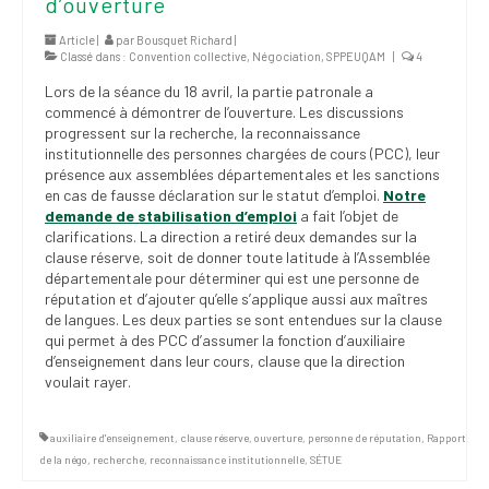
d’ouverture
(FNEEQ)
Article |
par
Bousquet Richard
|
Classé dans :
Convention collective
,
Négociation
,
SPPEUQAM
|
4
Vignettes
Lors de la séance du 18 avril, la partie patronale a
Publications
commencé à démontrer de l’ouverture. Les discussions
progressent sur la recherche, la reconnaissance
Nouvelles du
institutionnelle des personnes chargées de cours (PCC), leur
SPPEUQAM
présence aux assemblées départementales et les sanctions
en cas de fausse déclaration sur le statut d’emploi.
Notre
demande de stabilisation d’emploi
Communiqués
a fait l’objet de
clarifications. La direction a retiré deux demandes sur la
clause réserve, soit de donner toute latitude à l’Assemblée
SPPEUQAM@ctualités
départementale pour déterminer qui est une personne de
et Bilans
réputation et d’ajouter qu’elle s’applique aussi aux maîtres
de langues. Les deux parties se sont entendues sur la clause
Négociation
qui permet à des PCC d’assumer la fonction d’auxiliaire
d’enseignement dans leur cours, clause que la direction
SCCUQ@
voulait rayer.
SCCUQ info
auxiliaire d'enseignement
,
clause réserve
,
ouverture
,
personne de réputation
,
Rapport
SCCUQ intervention
de la négo
,
recherche
,
reconnaissance institutionnelle
,
SÉTUE