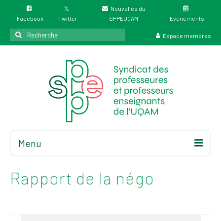
Nouvelles du
Facebook
Twitter
SPPEUQAM
Événements
Rechercher
Espace membres
:
Menu
Accueil
À propos
Rapport de la négo
Élections
Résultat des
élections du 4 juin