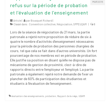
MAR 2016
refus sur la période de probation
et l’évaluation de l’enseignement
Article |
par
Bousquet Richard
|
Classé dans :
Convention collective
,
Négociation
,
SPPEUQAM
|
8
Lors de la séance de négociation du 21 mars, la partie
patronale a rejeté notre proposition de réduire de six à
quatre le nombre d’activités d’enseignement nécessaires
pour la période de probation des personnes chargées de
cours, tel que cela se fait dans d’autres universités. Un fort
pourcentage de nos membres est en période de probation.
Elle justifie sa position en disant qu’elle ne dispose pas de
mécanisme de gestion de proximité, c’est-à-dire de
rapports directs entre l’employeur et l’employé. La partie
patronale a également rejeté notre demande de fixer un
plancher de 60% de participation des étudiantes et
étudiants à l’évaluation de l’enseignement.
évaluation des enseignements
,
probation
,
Rapport de la négo
,
UQAM