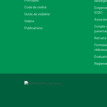
Politiques
l’enseig
Code de civilité
Exigence
(EQE)
Outils de visibilité
Assuran
Vidéos
Congés d
Publications
parenta
Retraite
Formulai
référenc
Évaluati
Règlemen