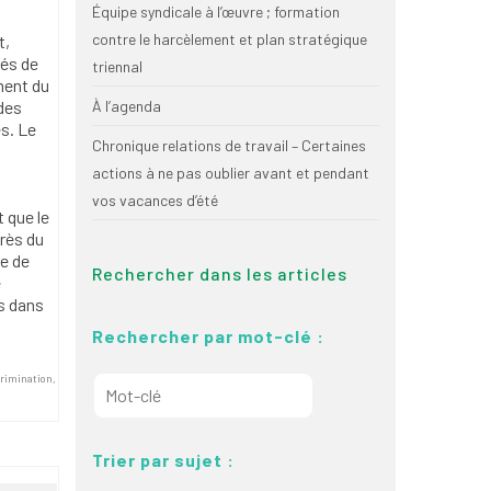
Équipe syndicale à l’œuvre ; formation
contre le harcèlement et plan stratégique
t,
tés de
triennal
ment du
 des
À l’agenda
s. Le
Chronique relations de travail – Certaines
actions à ne pas oublier avant et pendant
vos vacances d’été
t que le
rès du
le de
Rechercher dans les articles
e
s dans
Rechercher par mot-clé :
scrimination
,
Trier par sujet :