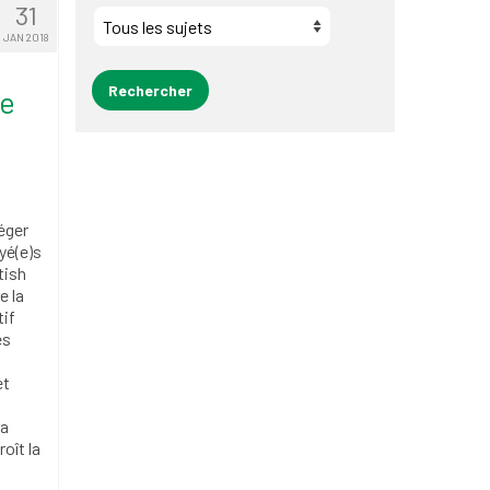
31
JAN 2018
de
éger
yé(e)s
tish
e la
tif
es
et
 a
oît la