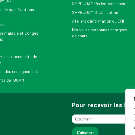
nemENT
SPPEUQAM Perfectionnement
s de qualifications
SPPEUQAM Stabilisation
Ateliers d’information du CMI
ces
Nouvelles personnes chargées
e maladie et Congés
de cours
ux
res et documents de
e
on des enseignements
ts de l’UQAM
Pour recevoir les N