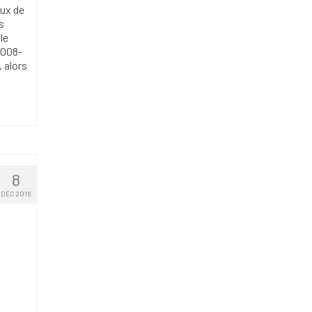
aux de
s
le
2008-
 alors
8
DÉC 2016