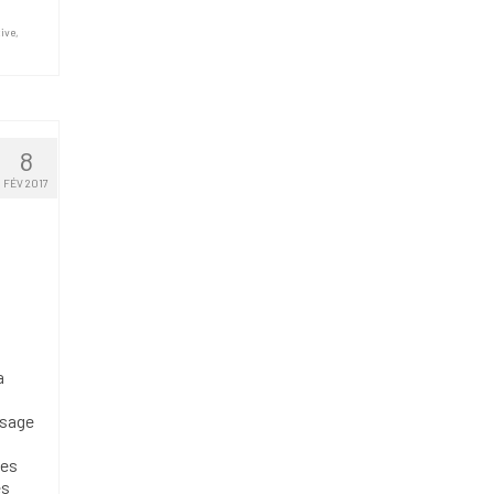
tive
,
8
FÉV 2017
a
ssage
les
es