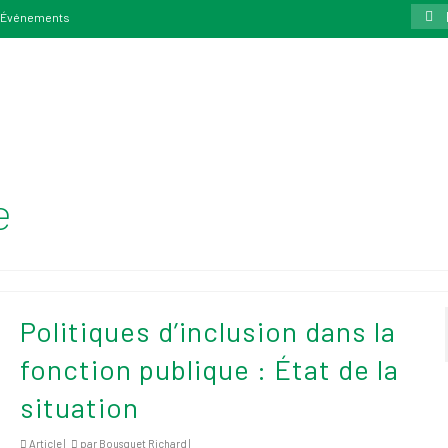
Rech
Événements
:
e
Politiques d’inclusion dans la
fonction publique : État de la
situation
Article |
par
Bousquet Richard
|