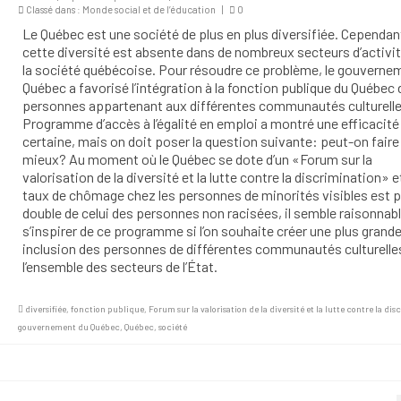
Classé dans :
Monde social et de l’éducation
|
0
Le Québec est une société de plus en plus diversifiée. Cependan
cette diversité est absente dans de nombreux secteurs d’activi
la société québécoise. Pour résoudre ce problème, le gouverne
Québec a favorisé l’intégration à la fonction publique du Québec
personnes appartenant aux différentes communautés culturelle
Programme d’accès à l’égalité en emploi a montré une efficacité
certaine, mais on doit poser la question suivante: peut-on faire
mieux? Au moment où le Québec se dote d’un «Forum sur la
valorisation de la diversité et la lutte contre la discrimination» e
taux de chômage chez les personnes de minorités visibles est p
double de celui des personnes non racisées, il semble raisonnab
s’inspirer de ce programme si l’on souhaite créer une plus grand
inclusion des personnes de différentes communautés culturelle
l’ensemble des secteurs de l’État.
diversifiée
,
fonction publique
,
Forum sur la valorisation de la diversité et la lutte contre la di
gouvernement du Québec
,
Québec
,
société