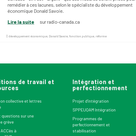
remédier à ces lacunes, selon le spécialiste du développement
économique Donald Savoie.
Lire la suite
sur radio-canada.ca
développement économique
,
Donald Savoie
,
fonction publique
,
réforme
tions de travail et
Intégration et
ources
perfectionnement
n collective et lettres
Projet d’intégration
e
SPPEUQAM Intégration
x questions sur une
Programmes de
le grève
perfectionnement et
 ACCès à
stabilisation