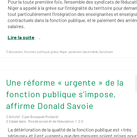
Pour la toute première fois, l’ensemble des syndicats de l’éducat
Niger a appelé à la grève sur l’intégralité du territoire pour dema
tout particulièrement l’intégration des enseignantes et enseign
contractuels dans la fonction publique, et le paiement des arriér
salaires.
Lire la suite
.
éducation
,
fonction publique
,
grève
,
Niger
,
paiement des arriérés
,
Syndicats
Une réforme « urgente » de la
fonction publique s’impose,
affirme Donald Savoie
Article |
par
Bousquet Richard
|
Classé dans :
Monde social et de l’éducation
|
0
La détérioration de la qualité de la fonction publique est «très
sérieuse» et il est «urgent» que des mesures soient prises pour