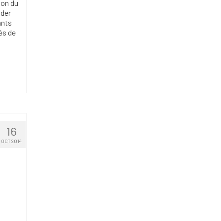
ion du
nder
ants
és de
16
OCT 2014