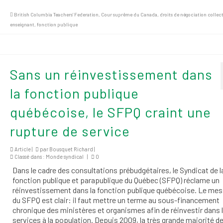
British Columbia Teachers’ Federation
,
Cour suprême du Canada
,
droits de négociation collec
enseignant
,
fonction publique
Sans un réinvestissement dans
la fonction publique
québécoise, le SFPQ craint une
rupture de service
Article |
par
Bousquet Richard
|
Classé dans :
Monde syndical
|
0
Dans le cadre des consultations prébudgétaires, le Syndicat de l
fonction publique et parapublique du Québec (SFPQ) réclame un
réinvestissement dans la fonction publique québécoise. Le me
du SFPQ est clair: il faut mettre un terme au sous-financement
chronique des ministères et organismes afin de réinvestir dans 
services à la population. Depuis 2009, la très grande majorité d