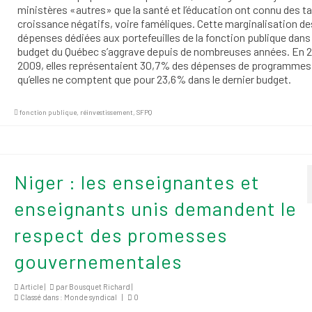
ministères «autres» que la santé et l’éducation ont connu des t
croissance négatifs, voire faméliques. Cette marginalisation de
dépenses dédiées aux portefeuilles de la fonction publique dans 
budget du Québec s’aggrave depuis de nombreuses années. En 
2009, elles représentaient 30,7% des dépenses de programmes,
qu’elles ne comptent que pour 23,6% dans le dernier budget.
fonction publique
,
réinvestissement
,
SFPQ
Niger : les enseignantes et
enseignants unis demandent le
respect des promesses
gouvernementales
Article |
par
Bousquet Richard
|
Classé dans :
Monde syndical
|
0