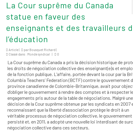
La Cour suprême du Canada
statue en faveur des
enseignants et des travailleurs 
l’éducation
Article |
par
Bousquet Richard
|
Classé dans :
Monde syndical
|
0
La Cour suprême du Canada a pris la décision historique de prot
les droits de négociation collective des enseignant(e)s et emplo
de la fonction publique. L’affaire, portée devant la cour par la Bri
Columbia Teachers’ Federation (BCTF) contre le gouvernement d
province canadienne de Colombie-Britannique, avait pour objec
d’obliger le gouvernement à rendre des comptes et à respecter l
engagements pris autour de la table de négociations. Malgré une
décision de la Cour suprême obtenue par les syndicats en 2007 
reconnaissant que la liberté d’association protège le droit à un
véritable processus de négociation collective, le gouvernement
persisté et, en 2011, a adopté une nouvelle loi interdisant de surcr
négociation collective dans ces secteurs.