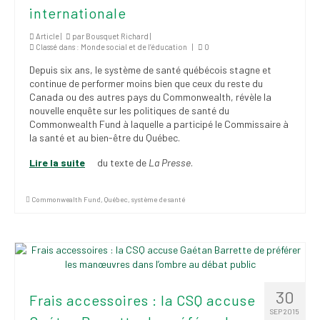
internationale
Article |
par
Bousquet Richard
|
Classé dans :
Monde social et de l’éducation
|
0
Depuis six ans, le système de santé québécois stagne et
continue de performer moins bien que ceux du reste du
Canada ou des autres pays du Commonwealth, révèle la
nouvelle enquête sur les politiques de santé du
Commonwealth Fund à laquelle a participé le Commissaire à
la santé et au bien-être du Québec.
Lire la suite
du texte de
La Presse
.
Commonwealth Fund
,
Québec
,
système de santé
30
Frais accessoires : la CSQ accuse
SEP 2015