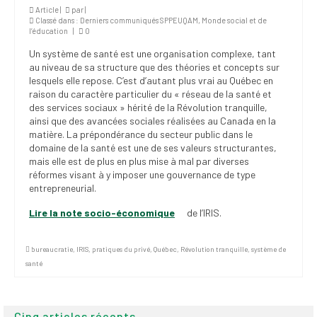
Article |
par
|
Classé dans :
Derniers communiqués SPPEUQAM
,
Monde social et de
l’éducation
|
0
Un système de santé est une organisation complexe, tant
au niveau de sa structure que des théories et concepts sur
lesquels elle repose. C’est d’autant plus vrai au Québec en
raison du caractère particulier du « réseau de la santé et
des services sociaux » hérité de la Révolution tranquille,
ainsi que des avancées sociales réalisées au Canada en la
matière. La prépondérance du secteur public dans le
domaine de la santé est une de ses valeurs structurantes,
mais elle est de plus en plus mise à mal par diverses
réformes visant à y imposer une gouvernance de type
entrepreneurial.
Lire la note socio-économique
de l’IRIS.
bureaucratie
,
IRIS
,
pratiques du privé
,
Québec
,
Révolution tranquille
,
système de
santé
Cinq articles récents