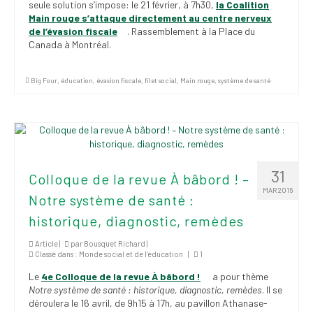
seule solution s’impose: le 21 février, à 7h30,
la Coalition
Main rouge s’attaque directement au centre nerveux
de l’évasion fiscale
. Rassemblement à la Place du
Canada à Montréal.
Big Four
,
éducation
,
évasion fiscale
,
filet social
,
Main rouge
,
système de santé
31
Colloque de la revue À bâbord ! –
MAR 2016
Notre système de santé :
historique, diagnostic, remèdes
Article |
par
Bousquet Richard
|
Classé dans :
Monde social et de l’éducation
|
1
Le
4e Colloque de la revue À bâbord !
a pour thème
Notre système de santé : historique, diagnostic, remèdes
. Il se
déroulera le 16 avril, de 9h15 à 17h, au pavillon Athanase-