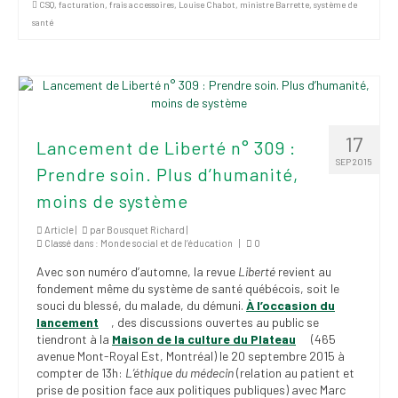
CSQ
,
facturation
,
frais accessoires
,
Louise Chabot
,
ministre Barrette
,
système de
santé
17
Lancement de Liberté n° 309 :
SEP 2015
Prendre soin. Plus d’humanité,
moins de système
Article |
par
Bousquet Richard
|
Classé dans :
Monde social et de l’éducation
|
0
Avec son numéro d’automne, la revue
Liberté
revient au
fondement même du système de santé québécois, soit le
souci du blessé, du malade, du démuni.
À l’occasion du
lancement
, des discussions ouvertes au public se
tiendront à la
Maison de la culture du Plateau
(465
avenue Mont-Royal Est, Montréal) le 20 septembre 2015 à
compter de 13h:
L’éthique du médecin
(relation au patient et
prise de position face aux politiques publiques) avec Marc