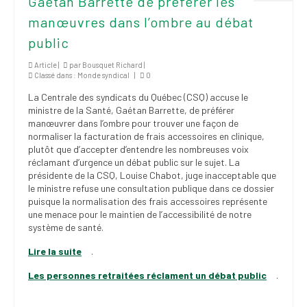
Gaétan Barrette de préférer les
manœuvres dans l’ombre au débat
public
Article |
par
Bousquet Richard
|
Classé dans :
Monde syndical
|
0
La Centrale des syndicats du Québec (CSQ) accuse le
ministre de la Santé, Gaétan Barrette, de préférer
manœuvrer dans l’ombre pour trouver une façon de
normaliser la facturation de frais accessoires en clinique,
plutôt que d’accepter d’entendre les nombreuses voix
réclamant d’urgence un débat public sur le sujet. La
présidente de la CSQ, Louise Chabot, juge inacceptable que
le ministre refuse une consultation publique dans ce dossier
puisque la normalisation des frais accessoires représente
une menace pour le maintien de l’accessibilité de notre
système de santé.
Lire la suite
.
Les personnes retraitées réclament un débat public
.