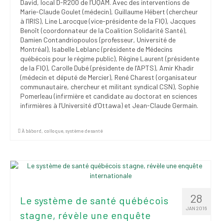
David, local D-R200 de l’UQAM. Avec des interventions de
Marie-Claude Goulet (médecin), Guillaume Hébert (chercheur
à l’IRIS), Line Larocque (vice-présidente de la FIQ), Jacques
Benoît (coordonnateur de la Coalition Solidarité Santé),
Damien Contandriopoulos (professeur, Université de
Montréal), Isabelle Leblanc (présidente de Médecins
québécois pour le régime public), Régine Laurent (présidente
de la FIQ), Carolle Dubé (présidente de l’APTS), Amir Khadir
(médecin et député de Mercier), René Charest (organisateur
communautaire, chercheur et militant syndical CSN), Sophie
Pomerleau (infirmière et candidate au doctorat en sciences
infirmières à l’Université d’Ottawa) et Jean-Claude Germain.
À bâbord
,
colloque
,
système de santé
28
Le système de santé québécois
JAN 2016
stagne, révèle une enquête