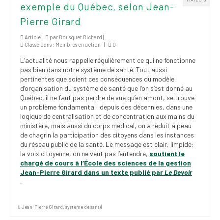
exemple du Québec, selon Jean-
institutionnels
Pierre Girard
Statuts et
règlements
Article |
par
Bousquet Richard
|
Classé dans :
Membres en action
|
0
Politiques
L’actualité nous rappelle régulièrement ce qui ne fonctionne
pas bien dans notre système de santé. Tout aussi
Outils de visibilité
pertinentes que soient ces conséquences du modèle
d’organisation du système de santé que l’on s’est donné au
Signature – Courriel –
Québec, il ne faut pas perdre de vue qu’en amont, se trouve
Place à notre
un problème fondamental: depuis des décennies, dans une
valorisation
logique de centralisation et de concentration aux mains du
ministère, mais aussi du corps médical, on a réduit à peau
de chagrin la participation des citoyens dans les instances
Signature – Fond
du réseau public de la santé. Le message est clair, limpide:
d’écran – Place à
la voix citoyenne, on ne veut pas l’entendre,
soutient le
notre valorisation
chargé de cours à l’École des sciences de la gestion
Jean-Pierre Girard dans un texte publié par
Le Devoir
Signature – Courriel
.
(FNEEQ)
Vignettes
Jean-Pierre Girard
,
système de santé