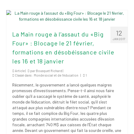
Publications
Nouvelles du
SPPEUQAM
12
La Main rouge à l’assaut du «Big
Communiqués
JAN 2017
Four» : Blocage le 21 février,
SPPEUQAM@ctualités
formations en désobéissance civile
et Bilans
les 16 et 18 janvier
Négociation
Article |
par
Bousquet Richard
|
Classé dans :
Monde social et de l’éducation
|
1
SCCUQ@
Récemment, le gouvernement a lancé quelques maigres
SCCUQ info
promesses d’investissements. Pense-t-il ainsi nous faire
oublier qu’il a saccagé le système de santé, asphyxié le
SCCUQ intervention
monde de l’éducation, détruit le filet social, qu’il s’est
attaqué aux plus vulnérables d’entre nous? Pendant ce
temps, il se fait complice du Big Four, les quatre plus
grandes compagnies internationales accusées d’évasion
fiscale, arrachant 740 M$ aux caisses de l’État chaque
année. Devant un gouvernement qui fait la sourde oreille, une