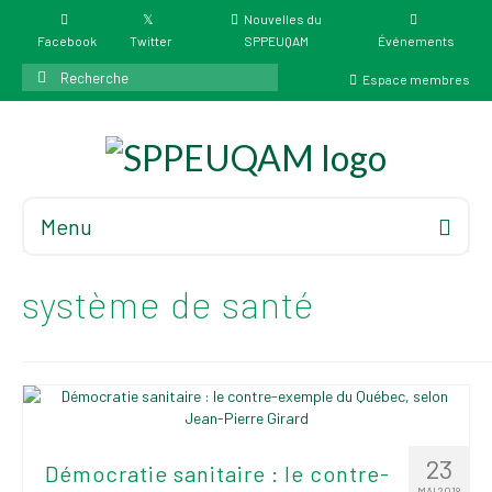
Nouvelles du
Facebook
Twitter
SPPEUQAM
Événements
Rechercher
Espace membres
:
Menu
Accueil
À propos
système de santé
Élections
Résultat des
élections du 4 juin
2026
Mandats des comités
23
Démocratie sanitaire : le contre-
syndicaux et
MAI 2018