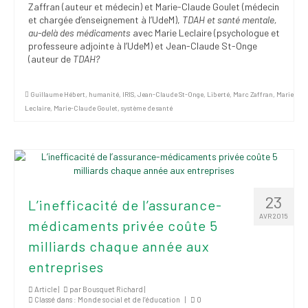
Zaffran (auteur et médecin) et Marie-Claude Goulet (médecin
et chargée d’enseignement à l’UdeM),
TDAH et santé mentale,
au-delà des médicaments
avec Marie Leclaire (psychologue et
professeure adjointe à l’UdeM) et Jean-Claude St-Onge
(auteur de
TDAH?
Guillaume Hébert
,
humanité
,
IRIS
,
Jean-Claude St-Onge
,
Liberté
,
Marc Zaffran
,
Marie
Leclaire
,
Marie-Claude Goulet
,
système de santé
23
L’inefficacité de l’assurance-
AVR 2015
médicaments privée coûte 5
milliards chaque année aux
entreprises
Article |
par
Bousquet Richard
|
Classé dans :
Monde social et de l’éducation
|
0