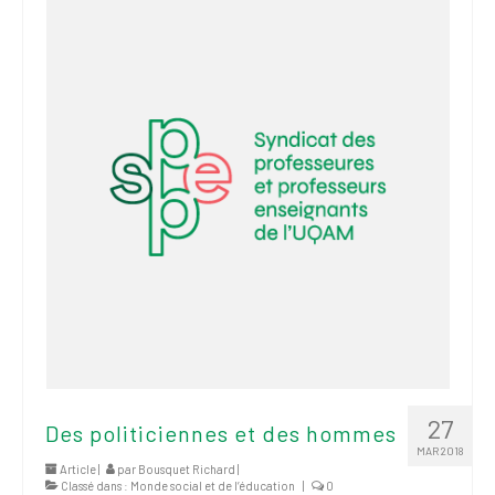
2026
Mandats des comités
syndicaux et
institutionnels
Statuts et
règlements
Politiques
Outils de visibilité
Signature – Courriel –
Place à notre
valorisation
Signature – Fond
d’écran – Place à
27
Des politiciennes et des hommes
notre valorisation
MAR 2018
Article |
par
Bousquet Richard
|
Classé dans :
Monde social et de l’éducation
Signature – Courriel
|
0