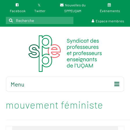
Nouvelles du
Facebook
Twitter
SPPEUQAM
Événements
Rechercher
Espace membres
:
Menu
Accueil
À propos
mouvement féministe
Élections
Résultat des
élections du 4 juin