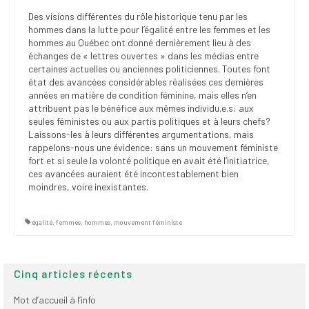
(FNEEQ)
Des visions différentes du rôle historique tenu par les
hommes dans la lutte pour l’égalité entre les femmes et les
Vignettes
hommes au Québec ont donné dernièrement lieu à des
échanges de « lettres ouvertes » dans les médias entre
Publications
certaines actuelles ou anciennes politiciennes. Toutes font
état des avancées considérables réalisées ces dernières
Nouvelles du
années en matière de condition féminine, mais elles n’en
attribuent pas le bénéfice aux mêmes individu.e.s: aux
SPPEUQAM
seules féministes ou aux partis politiques et à leurs chefs?
Laissons-les à leurs différentes argumentations, mais
Communiqués
rappelons-nous une évidence: sans un mouvement féministe
fort et si seule la volonté politique en avait été l’initiatrice,
SPPEUQAM@ctualités
ces avancées auraient été incontestablement bien
et Bilans
moindres, voire inexistantes.
Négociation
égalité
,
femmes
,
hommes
,
mouvement féministe
SCCUQ@
SCCUQ info
Cinq articles récents
SCCUQ intervention
Mot d’accueil à l’info