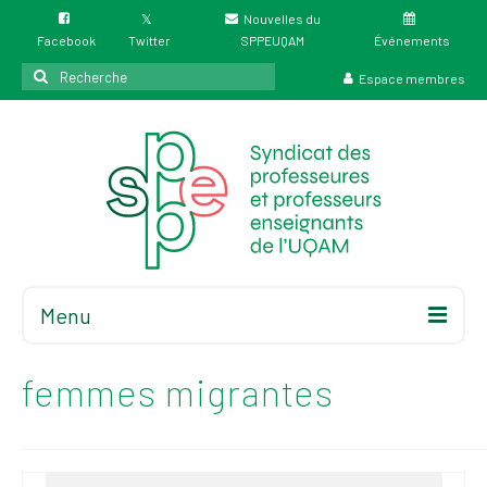
Nouvelles du
Facebook
Twitter
SPPEUQAM
Événements
Rechercher
Espace membres
:
Menu
Accueil
À propos
femmes migrantes
Élections
Résultat des
élections du 4 juin