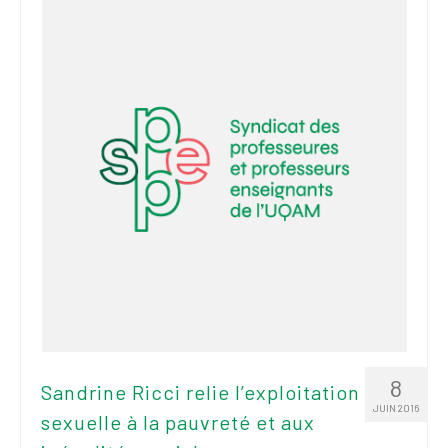
2026
Mandats des comités
syndicaux et
institutionnels
Statuts et
règlements
Politiques
Outils de visibilité
Signature – Courriel –
Place à notre
valorisation
Signature – Fond
d’écran – Place à
8
Sandrine Ricci relie l’exploitation
notre valorisation
JUIN 2016
sexuelle à la pauvreté et aux
Signature – Courriel