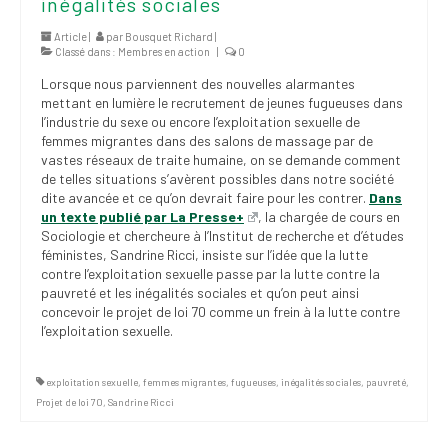
inégalités sociales
(FNEEQ)
Article |
par
Bousquet Richard
|
Classé dans :
Membres en action
|
0
Vignettes
Lorsque nous parviennent des nouvelles alarmantes
Publications
mettant en lumière le recrutement de jeunes fugueuses dans
l’industrie du sexe ou encore l’exploitation sexuelle de
Nouvelles du
femmes migrantes dans des salons de massage par de
SPPEUQAM
vastes réseaux de traite humaine, on se demande comment
de telles situations s’avèrent possibles dans notre société
dite avancée et ce qu’on devrait faire pour les contrer.
Communiqués
Dans
un texte publié par La Presse+
, la chargée de cours en
Sociologie et c
hercheure à l’Institut de recherche et d’études
SPPEUQAM@ctualités
féministes,
Sandrine Ricci, insiste sur l’idée que la lutte
et Bilans
contre l’exploitation sexuelle passe par la lutte contre la
pauvreté et les inégalités sociales et qu’on peut ainsi
Négociation
concevoir le projet de loi 70 comme un frein à la lutte contre
l’exploitation sexuelle.
SCCUQ@
SCCUQ info
exploitation sexuelle
,
femmes migrantes
,
fugueuses
,
inégalités sociales
,
pauvreté
,
Projet de loi 70
,
Sandrine Ricci
SCCUQ intervention