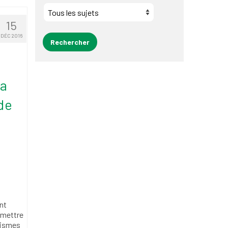
15
DÉC 2016
la
de
nt
r mettre
anismes