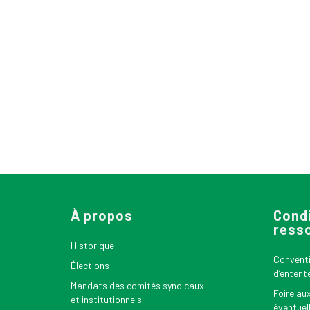
À propos
Condi
ress
Historique
Conventio
Élections
d’entent
Mandats des comités syndicaux
Foire au
et institutionnels
éventuel