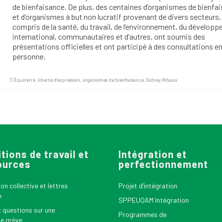
de bienfaisance. De plus, des centaines d’organismes de bienfa
et d’organismes à but non lucratif provenant de divers secteurs,
compris de la santé, du travail, de l’environnement, du dévelop
international, communautaires et d’autres, ont soumis des
présentations officielles et ont participé à des consultations e
personne.
Équiterre
,
liberté d'expression
,
organismes de bienfaisance
,
Sidney Ribaux
tions de travail et
Intégration et
ources
perfectionnement
n collective et lettres
Projet d’intégration
e
SPPEUQAM Intégration
x questions sur une
Programmes de
le grève