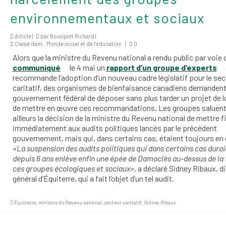
environnementaux et sociaux
Article |
par
Bousquet Richard
|
Classé dans :
Monde social et de l’éducation
|
0
Alors que la ministre du Revenu national a rendu public par voie 
communiqué
le 4 mai un
rapport d’un groupe d’experts
recommande l’adoption d’un nouveau cadre législatif pour le sec
caritatif, des organismes de bienfaisance canadiens demandent
gouvernement fédéral de déposer sans plus tarder un projet de lo
de mettre en œuvre ces recommandations. Les groupes saluent
ailleurs la décision de la ministre du Revenu national de mettre f
immédiatement aux audits politiques lancés par le précédent
gouvernement, mais qui, dans certains cas, étaient toujours en 
«La suspension des audits politiques qui dans certains cas durai
depuis 6 ans enlève enfin une épée de Damoclès au-dessus de la 
ces groupes écologiques et sociaux»,
a déclaré Sidney Ribaux, d
général d’Équiterre, qui a fait l’objet d’un tel audit.
Équiterre
,
ministre du Revenu national
,
secteur caritatif
,
Sidney Ribaux