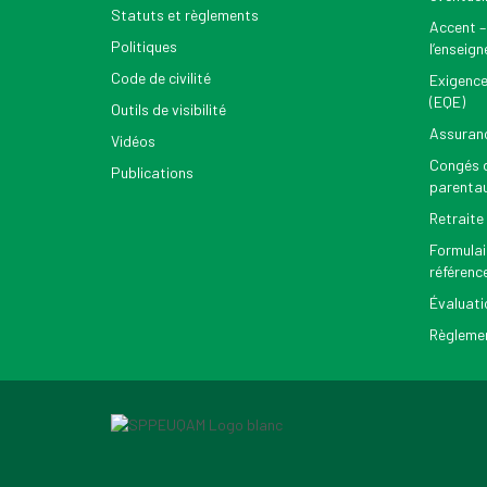
Statuts et règlements
Accent –
Politiques
l’enseig
Code de civilité
Exigence
(EQE)
Outils de visibilité
Assuran
Vidéos
Congés d
Publications
parenta
Retraite
Formulai
référenc
Évaluati
Règlemen