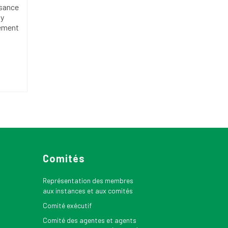
isance
 y
pement
n
Comités
Représentation des membres
aux instances et aux comités
Comité exécutif
Comité des agentes et agents