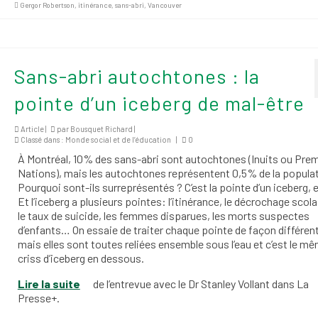
Gergor Robertson
,
itinérance
,
sans-abri
,
Vancouver
Sans-abri autochtones : la
pointe d’un iceberg de mal-être
Article |
par
Bousquet Richard
|
Classé dans :
Monde social et de l’éducation
|
0
À Montréal, 10% des sans-abri sont autochtones (Inuits ou Pre
Nations), mais les autochtones représentent 0,5% de la populat
Pourquoi sont-ils surreprésentés ? C’est la pointe d’un iceberg, e
Et l’iceberg a plusieurs pointes: l’itinérance, le décrochage scola
le taux de suicide, les femmes disparues, les morts suspectes
d’enfants… On essaie de traiter chaque pointe de façon différen
mais elles sont toutes reliées ensemble sous l’eau et c’est le m
criss d’iceberg en dessous.
Lire la suite
de l’entrevue avec le D
r
Stanley Vollant dans La
Presse+.