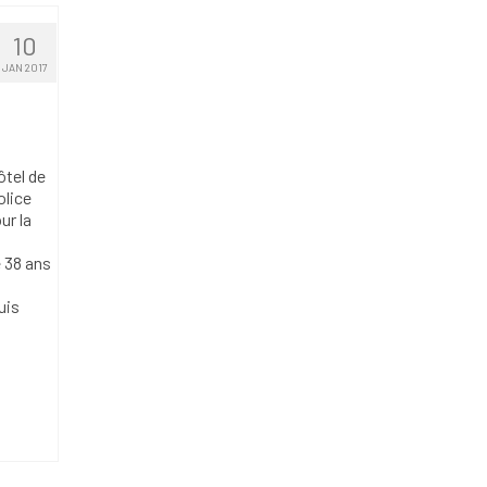
10
JAN 2017
ôtel de
olice
ur la
e 38 ans
uis