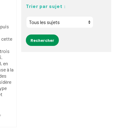
Trier par sujet :
puis
 cette
trois
$.
, en
se à la
 des
sidère
type
et
s