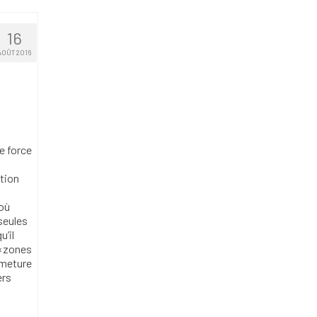
16
AOÛT 2016
e force
ution
 où
seules
u’il
s «zones
rmeture
ers