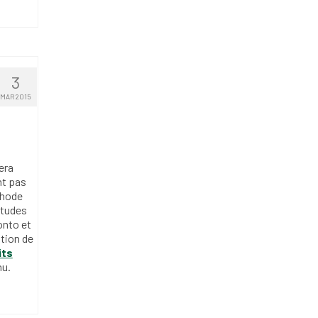
3
MAR 2015
era
nt pas
thode
études
onto et
ption de
its
nu.