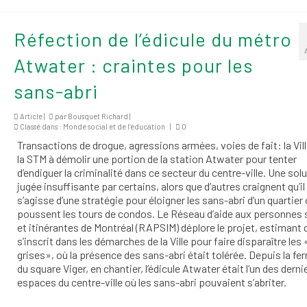
Réfection de l’édicule du métro
Atwater : craintes pour les
sans-abri
Article |
par
Bousquet Richard
|
Classé dans :
Monde social et de l’éducation
|
0
Transactions de drogue, agressions armées, voies de fait: la Vill
la STM à démolir une portion de la station Atwater pour tenter
d’endiguer la criminalité dans ce secteur du centre-ville. Une sol
jugée insuffisante par certains, alors que d’autres craignent qu’il
s’agisse d’une stratégie pour éloigner les sans-abri d’un quartier
poussent les tours de condos. Le Réseau d’aide aux personnes 
et itinérantes de Montréal (RAPSIM) déplore le projet, estimant q
s’inscrit dans les démarches de la Ville pour faire disparaître le
grises», où la présence des sans-abri était tolérée. Depuis la fe
du square Viger, en chantier, l’édicule Atwater était l’un des derni
espaces du centre-ville où les sans-abri pouvaient s’abriter.