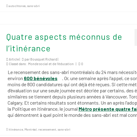
autochtones
,
sans-abri
Quatre aspects méconnus de
l’itinérance
Article |
par
Bousquet Richard
|
Classé dans :
Monde social et de l’éducation
|
0
Le recensement des sans-abri montréalais du 24 mars nécessit
environ
600 bénévoles
. Or, une semaine après l’appel, ce so
moins de 800 candidatures qui ont déjà été reçues. Si cette mé
d’évaluation sur une seule journée est décriée par certains, des 
similaires se tiennent depuis plusieurs années à Vancouver, Tor
Calgary. Et certains résultats sont étonnants. Un an après l’ado
la Politique en itinérance, le journal
Métro présente quatre fa
qui démontrent à quel point le monde des sans-abri est mal con
itinérance
,
Montréal
,
recensement
,
sans-abri