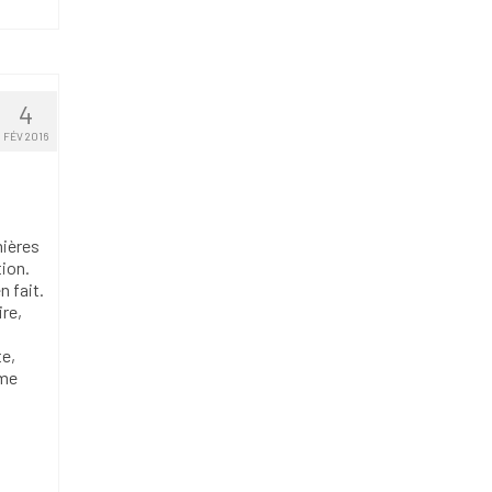
4
FÉV 2016
mières
ion.
n fait.
ire,
te,
ême