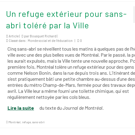
Un refuge extérieur pour sans-
abri toléré par la Ville
Article |
par
Bousquet Richard
|
Classé dans :
Monde social et de l’éducation
|
0
Cinq sans-abri se réveillent tous les matins à quelques pas de l’h
ville avec une des plus belles vues de Montréal. Par le passé, la p
les aurait expulsés, mais la Ville tente une nouvelle approche. Po
première fois, Montréal tolère un refuge extérieur pour des gens
comme Nelson Bonin, dans la rue depuis trois ans. L’itinérant d
s’est pratiquement bâti une petite chambre au-dessus d’une des
entrées du métro Champ-de-Mars, fermée pour des travaux dep
avril. La Ville leur a même fourni une toilette chimique, qui est
régulièrement nettoyée par les cols bleus.
Lire la suite
du texte du
Journal de Montréal
.
Montréal
,
refuge
,
sans-abri