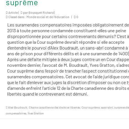
suprême
Article |
par
Bousquet Richard
|
Classé dans :
Monde social et de l’éducation
|
0
Les suramendes compensatoires imposées obligatoirement de
2013 à toute personne condamnée constituent-elles une peine
disproportionnée pour certains contrevenants démunis? C’est à
question que la Cour suprême devrait répondre si elle accepte
d’entendre le pourvoi d’Alex Boudrault, un sans-abri condamné à 
ans de prison pour différents délits et à une suramende de 1400
Après une défaite mitigée à deux juges contre un en Cour d’appel
novembre dernier, l’avocat de M. Boudrault, Yves Gratton, s’adres
Cour suprême dans l’espoir de trancher l’aspect constitutionnel
suramendes compensatoires. Cet avocat de l’aide juridique con
que le fait d’enlever aux juges la discrétion d’imposer ou non ce 
d’amende enfreint l’article 12 de la Charte canadienne des droits 
libertés quand le contrevenant est démuni.
Alex Boudrault
,
Charte canadienne des droits et libertés
,
Cour suprême
,
sans-abri
,
suramende
compensatoires
,
Yves Gratton