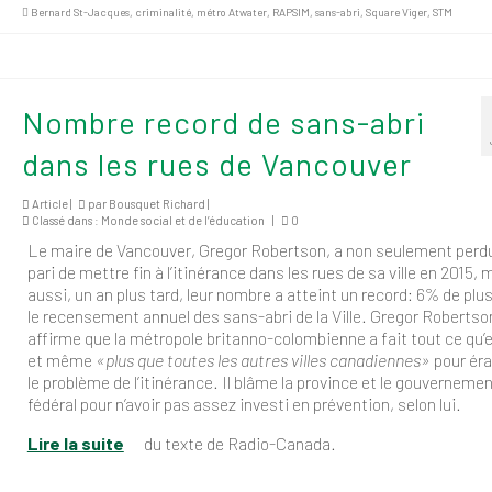
Bernard St-Jacques
,
criminalité
,
métro Atwater
,
RAPSIM
,
sans-abri
,
Square Viger
,
STM
Nombre record de sans-abri
dans les rues de Vancouver
Article |
par
Bousquet Richard
|
Classé dans :
Monde social et de l’éducation
|
0
Le maire de Vancouver, Gregor Robertson, a non seulement perd
pari de mettre fin à l’itinérance dans les rues de sa ville en 2015, 
aussi, un an plus tard, leur nombre a atteint un record: 6% de plus
le recensement annuel des sans-abri de la Ville. Gregor Robertso
affirme que la métropole britanno-colombienne a fait tout ce qu’el
et même
«plus que toutes les autres villes canadiennes»
pour éra
le problème de l’itinérance. Il blâme la province et le gouverneme
fédéral pour n’avoir pas assez investi en prévention, selon lui.
Lire la suite
du texte de Radio-Canada.