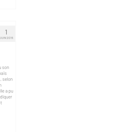
1
JUIN 2016
u son
mais
, selon
n
le a pu
diquer
nt