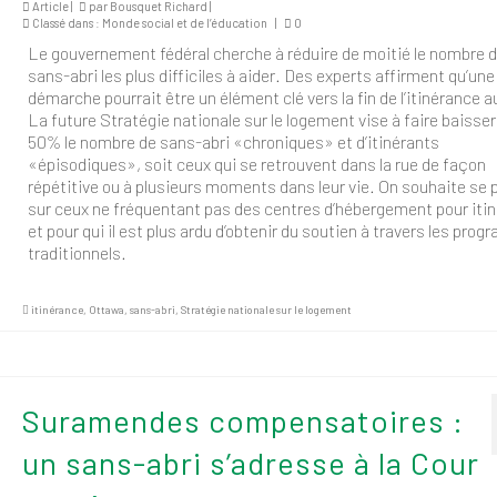
Article |
par
Bousquet Richard
|
Classé dans :
Monde social et de l’éducation
|
0
Le gouvernement fédéral cherche à réduire de moitié le nombre 
sans-abri les plus difficiles à aider. Des experts affirment qu’une 
démarche pourrait être un élément clé vers la fin de l’itinérance a
La future Stratégie nationale sur le logement vise à faire baisser
50% le nombre de sans-abri «chroniques» et d’itinérants
«épisodiques», soit ceux qui se retrouvent dans la rue de façon
répétitive ou à plusieurs moments dans leur vie. On souhaite se
sur ceux ne fréquentant pas des centres d’hébergement pour iti
et pour qui il est plus ardu d’obtenir du soutien à travers les pro
traditionnels.
itinérance
,
Ottawa
,
sans-abri
,
Stratégie nationale sur le logement
Suramendes compensatoires :
un sans-abri s’adresse à la Cour