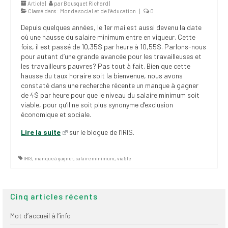
Article |
par
Bousquet Richard
|
(FNEEQ)
Classé dans :
Monde social et de l’éducation
|
0
Depuis quelques années, le 1er mai est aussi devenu la date
Vignettes
où une hausse du salaire minimum entre en vigueur. Cette
fois, il est passé de 10,35$ par heure à 10,55$. Parlons-nous
Publications
pour autant d’une grande avancée pour les travailleuses et
les travailleurs pauvres? Pas tout à fait. Bien que cette
Nouvelles du
hausse du taux horaire soit la bienvenue, nous avons
SPPEUQAM
constaté dans une recherche récente un manque à gagner
de 4$ par heure pour que le niveau du salaire minimum soit
Communiqués
viable, pour qu’il ne soit plus synonyme d’exclusion
économique et sociale.
SPPEUQAM@ctualités
et Bilans
Lire la suite
sur le blogue de l’IRIS.
Négociation
IRIS
,
manque à gagner
,
salaire minimum
,
viable
SCCUQ@
SCCUQ info
Cinq articles récents
SCCUQ intervention
Mot d’accueil à l’info