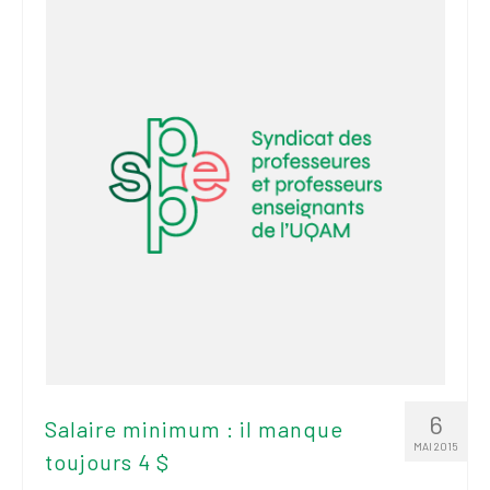
2026
Mandats des comités
syndicaux et
institutionnels
Statuts et
règlements
Politiques
Outils de visibilité
Signature – Courriel –
Place à notre
valorisation
Signature – Fond
d’écran – Place à
6
Salaire minimum : il manque
notre valorisation
MAI 2015
toujours 4 $
Signature – Courriel