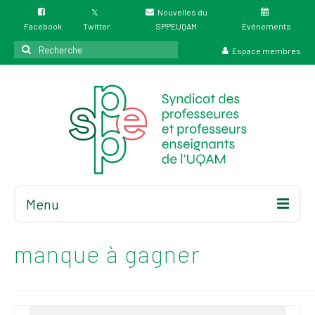
Nouvelles du
Facebook
Twitter
SPPEUQAM
Événements
Rechercher
Espace membres
:
Menu
Accueil
À propos
manque à gagner
Élections
Résultat des
élections du 4 juin