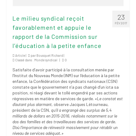
23
Le milieu syndical reçoit
FÉV 2017
favorablement et appuie le
rapport de la Commission sur
l’éducation à la petite enfance
Article |
par
Bousquet Richard
|
Classé dans :
Monde syndical
|
0
Satisfaite d’avoir participé à la consultation menée par
l’Institut du Nouveau Monde (INM) sur l’éducation à la petite
enfance, la Confédération des syndicats nationaux (CSN)
constate que le gouvernement n’a pas changé d’un iota sa
position, ni réagi devant le tollé engendré par ses actions
régressives en matière de services de garde.
«Le constat est
d’autant plus alarmant,
observe Jacques Létourneau,
président de la CSN,
qu’il a engrangé des surplus de 5,4
milliards de dollars en 2015-2016, réalisés notamment sur le
dos des familles et des travailleuses des services de garde.
D’où l’importance de réinvestir massivement pour rétablir un
niveau de services adéquat.»