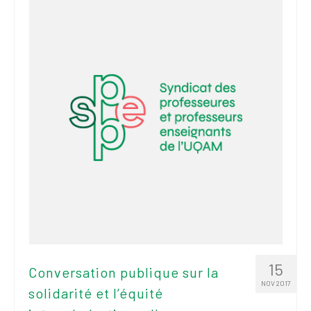
2026
Mandats des comités
syndicaux et
institutionnels
Statuts et
règlements
Politiques
Outils de visibilité
Signature – Courriel –
Place à notre
valorisation
Signature – Fond
d’écran – Place à
15
Conversation publique sur la
notre valorisation
NOV 2017
solidarité et l’équité
Signature – Courriel