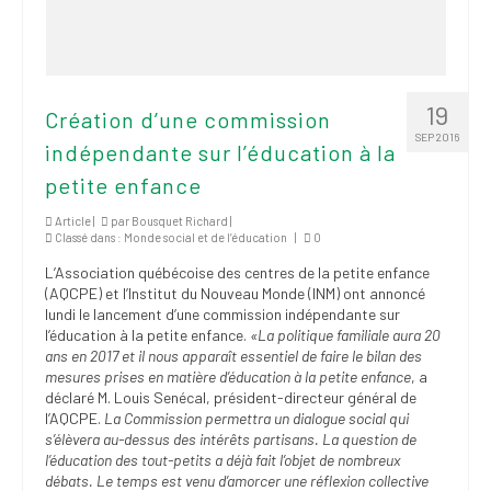
19
Création d’une commission
SEP 2016
indépendante sur l’éducation à la
petite enfance
Article |
par
Bousquet Richard
|
Classé dans :
Monde social et de l’éducation
|
0
L’Association québécoise des centres de la petite enfance
(AQCPE) et l’Institut du Nouveau Monde (INM) ont annoncé
lundi le lancement d’une commission indépendante sur
l’éducation à la petite enfance.
«La politique familiale aura 20
ans en 2017 et il nous apparaît essentiel de faire le bilan des
mesures prises en matière d’éducation à la petite enfance
, a
déclaré M. Louis Senécal, président-directeur général de
l’AQCPE.
La Commission permettra un dialogue social qui
s’élèvera au-dessus des intérêts partisans. La question de
l’éducation des tout-petits a déjà fait l’objet de nombreux
débats. Le temps est venu d’amorcer une réflexion collective