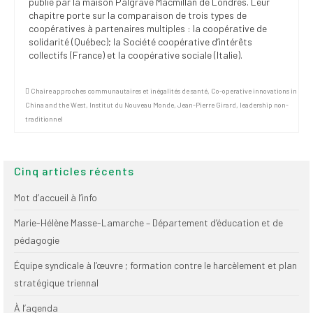
publié par la maison Palgrave Macmillan de Londres. Leur
chapitre porte sur la comparaison de trois types de
coopératives à partenaires multiples : la coopérative de
solidarité (Québec); la Société coopérative d’intérêts
collectifs (France) et la coopérative sociale (Italie).
Chaire approches communautaires et inégalités de santé
,
Co-operative innovations in
China and the West
,
Institut du Nouveau Monde
,
Jean-Pierre Girard
,
leadership non-
traditionnel
Cinq articles récents
Mot d’accueil à l’info
Marie-Hélène Masse-Lamarche – Département d’éducation et de
pédagogie
Équipe syndicale à l’œuvre ; formation contre le harcèlement et plan
stratégique triennal
À l’agenda