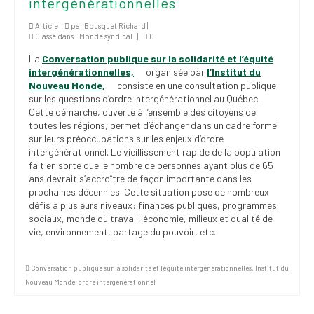
intergénérationnelles
(FNEEQ)
Article |
par
Bousquet Richard
|
Classé dans :
Monde syndical
|
0
Vignettes
La
Conversation publique sur la solidarité et l’équité
Publications
intergénérationnelles,
organisée par
l’Institut du
Nouveau Monde,
consiste en une consultation publique
Nouvelles du
sur les questions d’ordre intergénérationnel au Québec.
SPPEUQAM
Cette démarche, ouverte à l’ensemble des citoyens de
toutes les régions, permet d’échanger dans un cadre formel
sur leurs préoccupations sur les enjeux d’ordre
Communiqués
intergénérationnel. Le vieillissement rapide de la population
fait en sorte que le nombre de personnes ayant plus de 65
SPPEUQAM@ctualités
ans devrait s’accroître de façon importante dans les
et Bilans
prochaines décennies. Cette situation pose de nombreux
défis à plusieurs niveaux: finances publiques, programmes
Négociation
sociaux, monde du travail, économie, milieux et qualité de
vie, environnement, partage du pouvoir, etc.
SCCUQ@
SCCUQ info
Conversation publique sur la solidarité et l’équité intergénérationnelles
,
Institut du
Nouveau Monde
,
ordre intergénérationnel
SCCUQ intervention