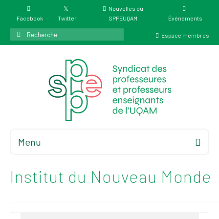
Nouvelles du
Facebook
Twitter
SPPEUQAM
Événements
Rechercher
Espace membres
:
Menu
Accueil
À propos
Institut du Nouveau Monde
Élections
Résultat des
élections du 4 juin