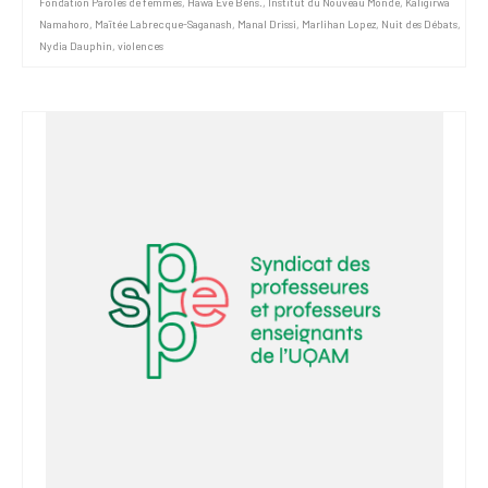
Fondation Paroles de femmes
,
Hawa Eve Bens.
,
Institut du Nouveau Monde
,
Kaligirwa
Namahoro
,
Maïtée Labrecque-Saganash
,
Manal Drissi
,
Marlihan Lopez
,
Nuit des Débats
,
Nydia Dauphin
,
violences