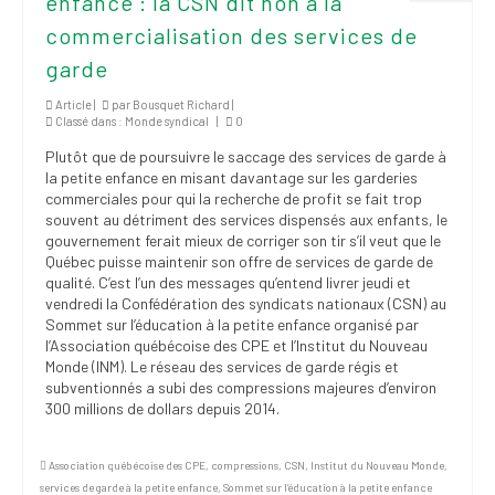
enfance : la CSN dit non à la
commercialisation des services de
garde
Article |
par
Bousquet Richard
|
Classé dans :
Monde syndical
|
0
Plutôt que de poursuivre le saccage des services de garde à
la petite enfance en misant davantage sur les garderies
commerciales pour qui la recherche de profit se fait trop
souvent au détriment des services dispensés aux enfants, le
gouvernement ferait mieux de corriger son tir s’il veut que le
Québec puisse maintenir son offre de services de garde de
qualité. C’est l’un des messages qu’entend livrer jeudi et
vendredi la Confédération des syndicats nationaux (CSN) au
Sommet sur l’éducation à la petite enfance organisé par
l’Association québécoise des CPE et l’Institut du Nouveau
Monde (INM)
.
Le réseau des services de garde régis et
subventionnés a subi des compressions majeures d’environ
300 millions de dollars depuis 2014.
Association québécoise des CPE
,
compressions
,
CSN
,
Institut du Nouveau Monde
,
services de garde à la petite enfance
,
Sommet sur l’éducation à la petite enfance