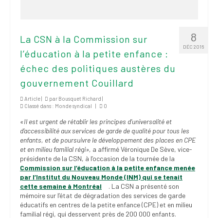
8
La CSN à la Commission sur
DÉC 2016
l’éducation à la petite enfance :
échec des politiques austères du
gouvernement Couillard
Article |
par
Bousquet Richard
|
Classé dans :
Monde syndical
|
0
«
Il est urgent de rétablir les principes d’universalité et
d’accessibilité aux services de garde de qualité pour tous les
enfants, et de poursuivre le développement des places en CPE
et en milieu familial régi»,
a affirmé Véronique De Sève, vice-
présidente de la CSN, à l’occasion de la tournée de la
Commission sur l’éducation à la petite enfance menée
par l’Institut du Nouveau Monde (INM) qui se tenait
cette semaine à Montréal
. La CSN a présenté son
mémoire sur l’état de dégradation des services de garde
éducatifs en centres de la petite enfance (CPE) et en milieu
familial régi, qui desservent près de 200 000 enfants.