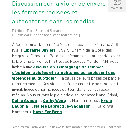
23
Discussion sur la violence envers
MAR 2017
les femmes racisées et
autochtones dans les médias
Article |
par
Bousquet Richard
|
Classé dans :
Monde social et de l’éducation
|
0
À l’occasion de la première Nuit des Débats, le 24 mars, à 19
h, à la
Librairie Olivieri
, 5219, Chemin de la Côte-des-
Neiges,
la Fondation Paroles de femmes en partenariat avec
la Librairie Olivieri et l’Institut du Nouveau Monde – INM, vous
invite à une
discussion-témoignage de femmes
d’opinion racisées et autochtones qui subissent des
violences au quotidien
à cause de leurs prises de parole
dans les médias. Ces violences à leur encontre sont souvent
invisibilisées et normalisées surtout dans les nouveaux
médias. Nous aurons le plaisir de discuter avec Manal Drissi,
Dalila Awada
,
Cathy Wong
, Marlihan Lopez,
Nydia
Dauphin
,
Maïtée Labrecque-Saganash
, Kaligirwa
Namahoro,
Hawa Eve Bens
.
Amel Zaazaa
,
Cathy Wong
,
Dalila Awada
,
femmes d'opinion racisées et autochtones
,