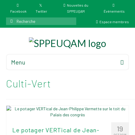
Nouvelles du
Facebook
Twitter
SPPEUQAM
Événements
Rechercher
Espace membres
:
Menu
Accueil
À propos
Culti-Vert
Élections
Résultat des
élections du 4 juin
2026
Mandats des comités
19
Le potager VERTical de Jean-
syndicaux et
OCT 2016