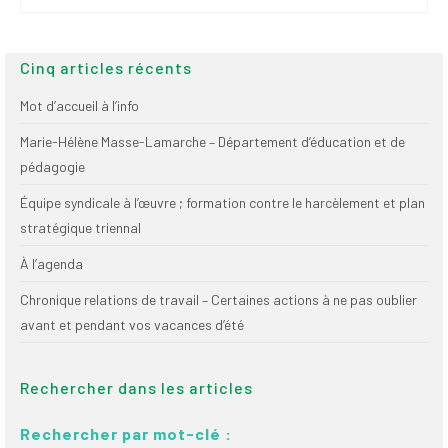
Publications
Nouvelles du
Cinq articles récents
SPPEUQAM
Mot d’accueil à l’info
Communiqués
Marie-Hélène Masse-Lamarche – Département d’éducation et de
SPPEUQAM@ctualités
pédagogie
et Bilans
Équipe syndicale à l’œuvre ; formation contre le harcèlement et plan
Négociation
stratégique triennal
SCCUQ@
À l’agenda
SCCUQ info
Chronique relations de travail – Certaines actions à ne pas oublier
avant et pendant vos vacances d’été
SCCUQ intervention
Rechercher dans les articles
Rechercher par mot-clé :