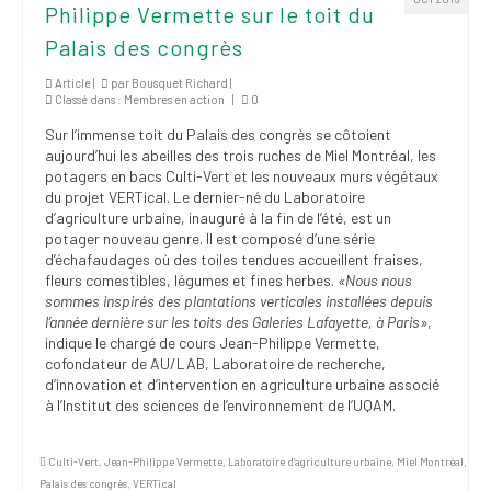
Philippe Vermette sur le toit du
institutionnels
Palais des congrès
Statuts et
règlements
Article |
par
Bousquet Richard
|
Classé dans :
Membres en action
|
0
Politiques
Sur l’immense toit du Palais des congrès se côtoient
aujourd’hui les abeilles des trois ruches de Miel Montréal, les
Outils de visibilité
potagers en bacs Culti-Vert et les nouveaux murs végétaux
du projet VERTical. Le dernier-né du Laboratoire
Signature – Courriel –
d’agriculture urbaine, inauguré à la fin de l’été, est un
Place à notre
potager nouveau genre. Il est composé d’une série
valorisation
d’échafaudages où des toiles tendues accueillent fraises,
fleurs comestibles, légumes et fines herbes.
«
Nous nous
sommes inspirés des plantations verticales installées depuis
Signature – Fond
l’année dernière sur les toits des Galeries Lafayette, à Paris
»
,
d’écran – Place à
indique le chargé de cours Jean-Philippe Vermette,
notre valorisation
cofondateur de AU/LAB, Laboratoire de recherche,
d’innovation et d’intervention en agriculture urbaine associé
Signature – Courriel
à l’Institut des sciences de l’environnement de l’UQAM.
(FNEEQ)
Vignettes
Culti-Vert
,
Jean-Philippe Vermette
,
Laboratoire d’agriculture urbaine
,
Miel Montréal
,
Palais des congrès
,
VERTical