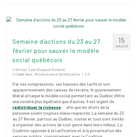
Publications
Nouvelles du
SPPEUQAM
Communiqués
15
Semaine d’actions du 23 au 27
JAN 2015
SPPEUQAM@ctualités
février pour sauver le modèle
et Bilans
social québécois
Négociation
Article |
par
Bousquet Richard
|
Classé dans :
Monde social et de l’éducation
|
0
SCCUQ@
Par ses compressions, ses hausses des tarifs et son
appauvrissement des caisses de retraite, le gouvernement
SCCUQ info
libéral attaque le modèle social permettant au Québec d’être
une société plus égalitaire que d’autres. Il est urgent de
SCCUQ intervention
redistribuer la richesse
afin que les droits de la
personne soient toujours mieux respectés. La semaine du 23
au 27 février, partout au Québec, toutes et tous sont invités
à organiser des actions de tout genre dans leurs milieux. La
Coalition opposée à la tarification et à la privatisation des
services publics, conjointement avec la Coalition