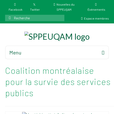
Nouvelles du
Facebook
Twitter
SPPEUQAM
Événements
Rechercher
Espace membres
:
Menu
Accueil
À propos
Coalition montréalaise
Élections
pour la survie des services
Résultat des
publics
élections du 4 juin
2026
Mandats des comités
syndicaux et