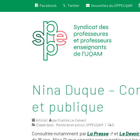
Facebook
Twitter
Nouvelles du SPPEUQAM
Nina Duque – Co
et publique
Article |
par
Eveline Le-Calvez
|
Classé dans :
Membres en action
,
SPPEUQAM
|
0
Consultée notamment par
La Presse
et
Le Devoir
de 16 ans, Nina Duque apporte son expertise sur le