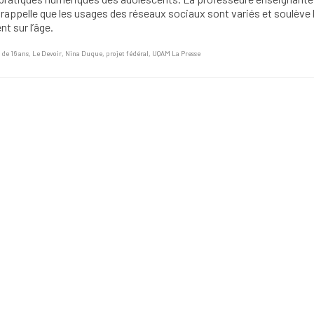
appelle que les usages des réseaux sociaux sont variés et soulève 
t sur l’âge.
 de 16 ans
,
Le Devoir
,
Nina Duque
,
projet fédéral
,
UQAM La Presse