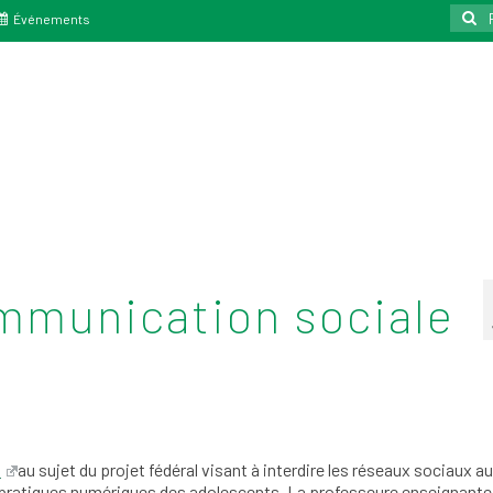
Reche
Événements
:
mmunication sociale
au sujet du projet fédéral visant à interdire les réseaux sociaux 
s pratiques numériques des adolescents. La professeure enseignante