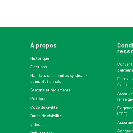
À propos
Condi
ress
Historique
Conventio
Élections
d’entent
Mandats des comités syndicaux
Foire au
et institutionnels
éventuel
Statuts et règlements
Accent –
Politiques
l’enseig
Code de civilité
Exigence
(EQE)
Outils de visibilité
Assuran
Vidéos
Congés d
Publications