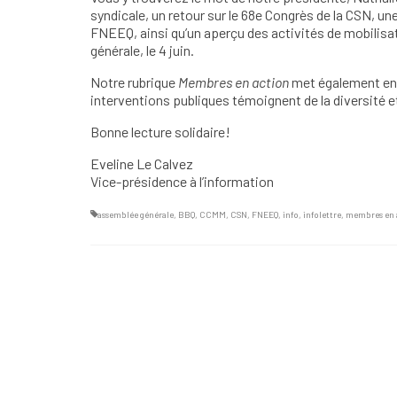
syndicale, un retour sur le 68e Congrès de la CSN, une
FNEEQ, ainsi qu’un aperçu des activités de mobilisa
générale, le 4 juin.
Notre rubrique
Membres en action
met également en l
interventions publiques témoignent de la diversité
Bonne lecture solidaire!
Eveline Le Calvez
Vice-présidence à l’information
assemblée générale
,
BBQ
,
CCMM
,
CSN
,
FNEEQ
,
info
,
infolettre
,
membres en 