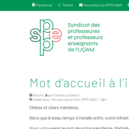
Facebook
Twitter
Nouvelles du SPPEUQAM
Mot d’accueil à l’
Article |
par
Eveline Le-Calvez
|
Classé dans :
Mot d'accueil à l'info
,
SPPEUQAM
|
0
Chères et chers membres,
Alors que le beau temps s’installe enfin, notre inf
Vous y trouverez le mot de notre présidente, Nathalie