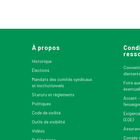
À propos
Condi
ress
Historique
Conventio
Élections
d’entent
Mandats des comités syndicaux
Foire au
et institutionnels
éventuel
Statuts et règlements
Accent –
Politiques
l’enseig
Code de civilité
Exigence
(EQE)
Outils de visibilité
Assuran
Vidéos
Congés d
Publications