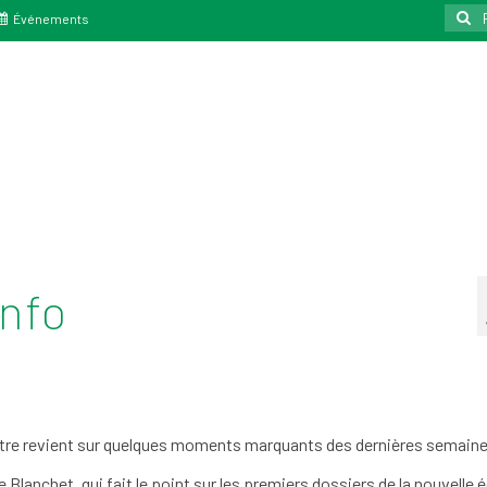
Reche
Événements
:
info
olettre revient sur quelques moments marquants des dernières semaine
 Blanchet, qui fait le point sur les premiers dossiers de la nouvelle 