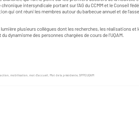
 chronique intersyndicale portant sur l’AG du CCMM et le Conseil fédér
tion qui ont réuni les membres autour du barbecue annuel et de l’as
umière plusieurs collègues dont les recherches, les réalisations et 
 et du dynamisme des personnes chargées de cours de l’UQAM.
action
,
mobilisation
,
mot d'accueil
,
Mot de la présidente
,
SPPEUQAM