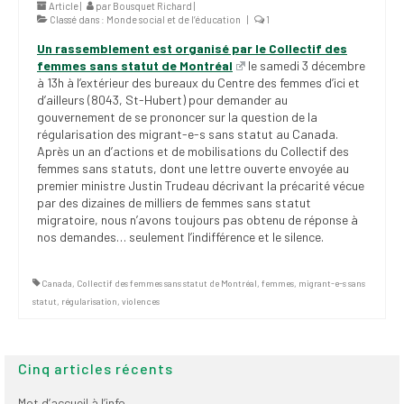
Article |
par
Bousquet Richard
|
(FNEEQ)
Classé dans :
Monde social et de l’éducation
|
1
Un rassemblement est organisé par le Collectif des
Vignettes
femmes sans statut de Montréal
le samedi 3 décembre
à 13h à l’extérieur des bureaux du Centre des femmes d’ici et
Publications
d’ailleurs (8043, St-Hubert) pour demander au
gouvernement de se prononcer sur la question de la
Nouvelles du
régularisation des migrant-e-s sans statut
au Canada
.
SPPEUQAM
Après un an d’actions et de mobilisations du Collectif des
femmes sans statuts, dont une lettre ouverte envoyée au
Communiqués
premier ministre Justin Trudeau décrivant la précarité vécue
par des dizaines de milliers de femmes sans statut
SPPEUQAM@ctualités
migratoire, nous n’avons toujours pas obtenu de réponse à
et Bilans
nos demandes… seulement l’indifférence et le silence.
Négociation
Canada
,
Collectif des femmes sans statut de Montréal
,
femmes
,
migrant-e-s sans
statut
,
régularisation
,
violences
SCCUQ@
SCCUQ info
Cinq articles récents
SCCUQ intervention
Mot d’accueil à l’info