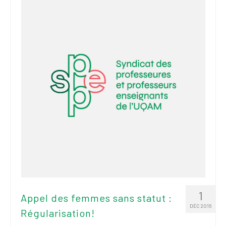
2026
Mandats des comités
syndicaux et
institutionnels
Statuts et
règlements
Politiques
Outils de visibilité
Signature – Courriel –
Place à notre
valorisation
Signature – Fond
d’écran – Place à
1
Appel des femmes sans statut :
notre valorisation
DÉC 2016
Régularisation!
Signature – Courriel