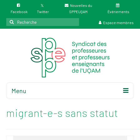
Nouvelles du
Facebook
Twitter
SPPEUQAM
Événements
Rechercher
Espace membres
:
Menu
Accueil
À propos
migrant-e-s sans statut
Élections
Résultat des
élections du 4 juin