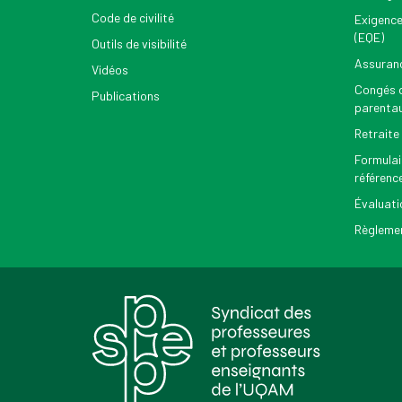
Code de civilité
Exigence
(EQE)
Outils de visibilité
Assuran
Vidéos
Congés d
Publications
parenta
Retraite
Formulai
référenc
Évaluati
Règlemen