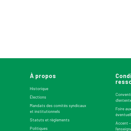
À propos
Condi
ress
Historique
Conventio
Élections
d’entent
Mandats des comités syndicaux
Foire au
et institutionnels
éventuel
Statuts et règlements
Accent –
Politiques
l’enseig