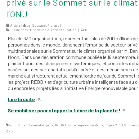
privé sur le Sommet sur le climat
l’ONU
Article |
par
Bousquet Richard
|
Classé dans :
Monde social et de l’éducation
|
0
Plus de 330 organisations, représentant plus de 200 millions de
personnes dans le monde, dénoncent l’emprise du secteur privé 
multinationales sur le Sommet sur le climat organisé par M. Ban 
Moon. Dans une déclaration commune publiée le 16 septembre, i
plaident pour des changements systémiques, et contre les initi
basées sur des partenariats public-privé et des mécanismes de
marché qui structurent actuellement l’ordre du jour du Sommet
les projets REDD + et d’agriculture urbaine intelligente face au c
ou encore les projets liés à l’initiative Énergie renouvelable pour
Lire la suite
.
Se mobiliser pour stopper la fièvre de la planète !
agriculture urbaine intelligente
,
Ban Ki-Moon
,
énergie renouvelable
,
Projets REDD
,
Sommet su
ONU