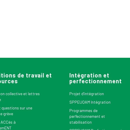
tions de travail et
Intégration et
ources
perfectionnement
n collective et lettres
Projet d’intégration
e
SPPEUQAM Intégration
x questions sur une
Programmes de
le grève
perfectionnement et
 ACCès à
stabilisation
nemENT