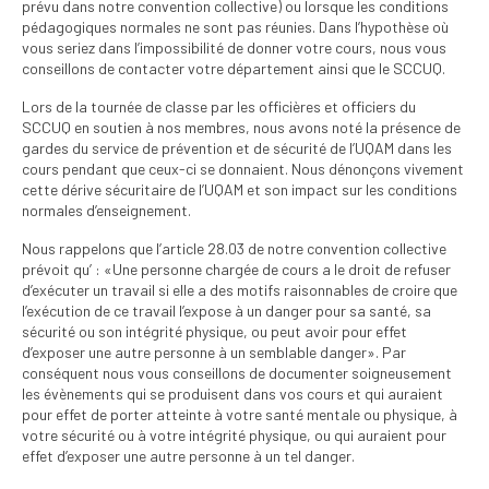
prévu dans notre convention collective) ou lorsque les conditions
Publications
pédagogiques normales ne sont pas réunies. Dans l’hypothèse où
vous seriez dans l’impossibilité de donner votre cours, nous vous
Nouvelles du
conseillons de contacter votre département ainsi que le SCCUQ.
SPPEUQAM
Lors de la tournée de classe par les officières et officiers du
Communiqués
SCCUQ en soutien à nos membres, nous avons noté la présence de
gardes du service de prévention et de sécurité de l’UQAM dans les
SPPEUQAM@ctualités
cours pendant que ceux-ci se donnaient. Nous dénonçons vivement
et Bilans
cette dérive sécuritaire de l’UQAM et son impact sur les conditions
normales d’enseignement.
Négociation
Nous rappelons que l’article 28.03 de notre convention collective
prévoit qu’ : «Une personne chargée de cours a le droit de refuser
SCCUQ@
d’exécuter un travail si elle a des motifs raisonnables de croire que
l’exécution de ce travail l’expose à un danger pour sa santé, sa
SCCUQ info
sécurité ou son intégrité physique, ou peut avoir pour effet
d’exposer une autre personne à un semblable danger». Par
SCCUQ intervention
conséquent nous vous conseillons de documenter soigneusement
les évènements qui se produisent dans vos cours et qui auraient
pour effet de porter atteinte à votre santé mentale ou physique, à
votre sécurité ou à votre intégrité physique, ou qui auraient pour
effet d’exposer une autre personne à un tel danger.