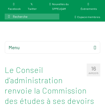
Nouvelles du
Facebook
Twitter
SPPEUQAM
Événements
Rechercher
Espace membres
:
Menu
Accueil
À propos
Le Conseil
16
Élections
AVR 2015
d’administration
Résultat des
élections du 4 juin
renvoie la Commission
2026
Mandats des comités
des études à ses devoirs
syndicaux et