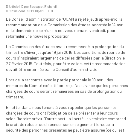
institutionnels
Article |
par
Bousquet Richard
|
Classé dans :
SPPEUQAM
|
0
Statuts et
Le Conseil d’administration de l’UQAM a rejeté jeudi après-midi la
règlements
recommandation de la Commission des études adoptée le 14 avril
et lui demande de se réunir à nouveau demain, vendredi, pour
Politiques
reformuler une nouvelle proposition.
Outils de visibilité
La Commission des études avait recommandé la prolongation du
trimestre d’hiver jusqu’au 19 juin 2015. Les conditions de reprise de
Signature – Courriel –
cours s’inspiraient largement de celles diffusées par la Direction le
Place à notre
27 février 2015. Toutefois, pour être valide, cette recommandation
devait être entérinée par le Conseil d’administration.
valorisation
Lors de la rencontre avec la partie patronale le 10 avril, des
Signature – Fond
membres du Comité exécutif ont reçu l’assurance que les personnes
d’écran – Place à
chargées de cours seront rémunérées en cas de prolongation du
notre valorisation
trimestre.
Signature – Courriel
En attendant, nous tenons à vous rappeler que les personnes
(FNEEQ)
chargées de cours ont l’obligation de se présenter à leur cours
selon l’horaire prévu. D’autre part, la liberté universitaire comprend
Vignettes
le droit de refuser de dispenser son enseignement lorsque la
sécurité des personnes présentes ne peut être assurée (ce qui est