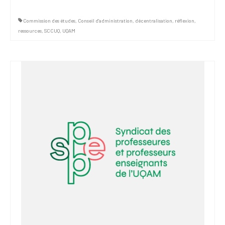
Commission des études
,
Conseil d'administration
,
décentralisation
,
réflexion
,
ressources
,
SCCUQ
,
UQAM