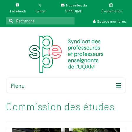
Nouvelles du
Facebook
Twitter
SPPEUQAM
Événements
Rechercher
Espace membres
:
Menu
Accueil
À propos
Commission des études
Élections
Résultat des
élections du 4 juin