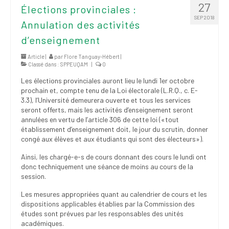
27
Élections provinciales :
SEP 2018
Annulation des activités
d’enseignement
Article |
par
Flore Tanguay-Hébert
|
Classé dans :
SPPEUQAM
|
0
Les élections provinciales auront lieu le lundi 1er octobre
prochain et, compte tenu de la Loi électorale (L.R.Q., c. E-
3.3), l’Université demeurera ouverte et tous les services
seront offerts, mais les activités d’enseignement seront
annulées en vertu de l’article 306 de cette loi («tout
établissement d’enseignement doit, le jour du scrutin, donner
congé aux élèves et aux étudiants qui sont des électeurs»).
Ainsi, les chargé-e-s de cours donnant des cours le lundi ont
donc techniquement une séance de moins au cours de la
session.
Les mesures appropriées quant au calendrier de cours et les
dispositions applicables établies par la Commission des
études sont prévues par les responsables des unités
académiques.