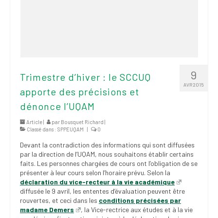
9
Trimestre d’hiver : le SCCUQ
AVR 2015
apporte des précisions et
dénonce l’UQAM
Article |
par
Bousquet Richard
|
Classé dans :
SPPEUQAM
|
0
Devant la contradiction des informations qui sont diffusées
par la direction de l’UQAM, nous souhaitons établir certains
faits. Les personnes chargées de cours ont l’obligation de se
présenter à leur cours selon l’horaire prévu. Selon la
déclaration du vice-recteur à la vie académique
diffusée le 9 avril, les ententes d’évaluation peuvent être
rouvertes, et ceci dans les
conditions précisées par
madame Demers
, la Vice-rectrice aux études et à la vie