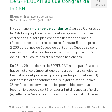
Le SPPEUQAM au 68e Congrès de
JUIN 2026
la CSN
Article |
par
Eveline Le-Calvez
|
Classé dans :
SPPEUQAM
|
0
Il y avait une
ambiance de solidarité
au 68e Congrès de
la CSN lorsque plusieurs syndicats en grève ont fait leur
entrée dans la salle plénière après une vidéo faisant la
rétrospective des luttes récentes. Pendant 5 jours, près de
2 200 personnes déléguées de partout au Québec se sont
réunies pour débattre des orientations qui guideront l’action
de la CSN au cours des trois prochaines années.
Du 25 au 29 mai dernier, le SPPEUQAM a pris part à la plus
haute instance démocratique de notre centrale syndicale.
Les débats ont porté sur quatre grandes propositions: (1)
défendre les droits fondamentaux, syndicaux et du travail,
(2) renforcer les services publics pour le bien commun et
l’économie québécoise, (3) encadrer l’intelligence artificielle,
(4) réfléchir à l’avenir politique et constitutionnel du Québec.
68e congrès CSN
,
comité éthique
,
Commission des études
,
encadrer l'IA
,
l'IA et le futur
du travail
,
SPPEUQAM
,
UQAM