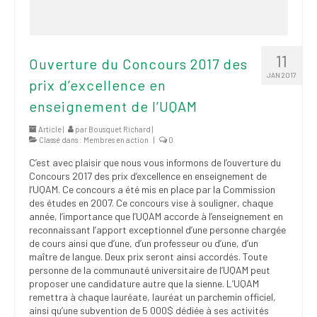
11
Ouverture du Concours 2017 des
JAN 2017
prix d’excellence en
enseignement de l’UQAM
Article |
par
Bousquet Richard
|
Classé dans :
Membres en action
|
0
C’est avec plaisir que nous vous informons de l’ouverture du
Concours 2017 des prix d’excellence en enseignement de
l’UQAM. Ce concours a été mis en place par la Commission
des études en 2007. Ce concours vise à souligner, chaque
année, l’importance que l’UQAM accorde à l’enseignement en
reconnaissant l’apport exceptionnel d’une personne chargée
de cours ainsi que d’une, d’un professeur ou d’une, d’un
maître de langue. Deux prix seront ainsi accordés. Toute
personne de la communauté universitaire de l’UQAM peut
proposer une candidature autre que la sienne. L’UQAM
remettra à chaque lauréate, lauréat un parchemin officiel,
ainsi qu’une subvention de 5 000$ dédiée à ses activités