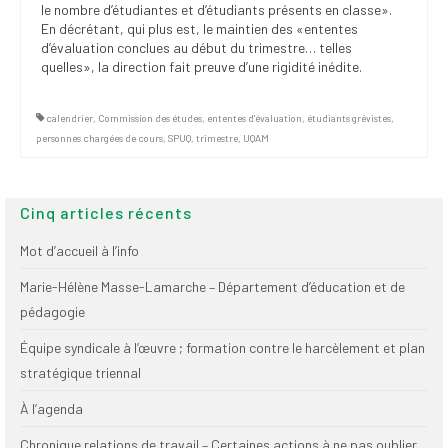
le nombre d’étudiantes et d’étudiants présents en classe».
En décrétant, qui plus est, le maintien des «ententes
d’évaluation conclues au début du trimestre… telles
quelles», la direction fait preuve d’une rigidité inédite.
calendrier
,
Commission des études
,
ententes d'évaluation
,
étudiants grévistes
,
personnes chargées de cours
,
SPUQ
,
trimestre
,
UQAM
Cinq articles récents
Mot d’accueil à l’info
Marie-Hélène Masse-Lamarche – Département d’éducation et de
pédagogie
Équipe syndicale à l’œuvre ; formation contre le harcèlement et plan
stratégique triennal
À l’agenda
Chronique relations de travail – Certaines actions à ne pas oublier