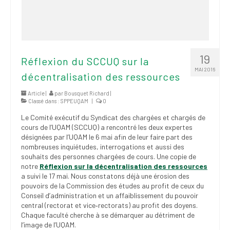
19
Réflexion du SCCUQ sur la
MAI 2016
décentralisation des ressources
Article |
par
Bousquet Richard
|
Classé dans :
SPPEUQAM
|
0
Le Comité exécutif du Syndicat des chargées et chargés de
cours de l’UQAM (SCCUQ) a rencontré les deux expertes
désignées par l’UQAM le 6 mai afin de leur faire part des
nombreuses inquiétudes, interrogations et aussi des
souhaits des personnes chargées de cours. Une copie de
notre
Réflexion sur la décentralisation des ressources
a suivi le 17 mai. Nous constatons déjà une érosion des
pouvoirs de la Commission des études au profit de ceux du
Conseil d’administration et un affaiblissement du pouvoir
central (rectorat et vice‐rectorats) au profit des doyens.
Chaque faculté cherche à se démarquer au détriment de
l’image de l’UQAM.