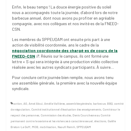
(FNEEQ)
Enfin, le beau temps ! La douce énergie positive du soleil
nous a accompagnés toute la journée, d’abord lors de notre
Vignettes
barbecue annuel, dont nous avons pu profiter en agréable
compagnie, avec nos collègues et nos invité·es de la FNEEQ-
Publications
CSN.
Les membres du SPPEUQAM ont ensuite pris part à une
Nouvelles du
action de visibilité coordonnée, ans le cadre de la
SPPEUQAM
négociation coordonnée des chargé·es de cours de la
FNEEQ-CSN
. Réunis sur le campus, ils ont formé une
Communiqués
lettre « S qui sera intégrée à une production vidéo collective
réalisée avec les autres syndicats participants. À suivre…
SPPEUQAM@ctualités
et Bilans
Pour conclure cette journée bien remplie, nous avons tenu
une assemblée générale, la première avec la nouvelle équipe
Négociation
syndicale.
SCCUQ@
action
,
AG
,
Amel Aloui
,
Amélie Vallières
,
assemblée générale
,
barbecue
,
BBQ
,
comité
de négociation
,
Comité institutionnel d'évaluation des enseignements
,
Comité sur le
SCCUQ info
respect des personnes
,
Commission des études
,
Denis Courchesne au Comité
permanent contre le sexisme et les violences à caractère sexuel
,
élections
,
Gaëlle
SCCUQ intervention
Breton-Le Goff
,
MOB
,
mobilisation
,
Naoufi Remili
,
SPPEUQAM