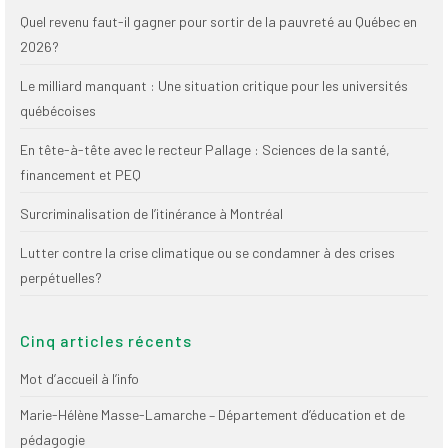
Publications
Quel revenu faut-il gagner pour sortir de la pauvreté au Québec en
2026?
Nouvelles du
SPPEUQAM
Le milliard manquant : Une situation critique pour les universités
québécoises
Communiqués
En tête-à-tête avec le recteur Pallage : Sciences de la santé,
SPPEUQAM@ctualités
financement et PEQ
et Bilans
Surcriminalisation de l’itinérance à Montréal
Négociation
Lutter contre la crise climatique ou se condamner à des crises
SCCUQ@
perpétuelles?
SCCUQ info
SCCUQ intervention
Cinq articles récents
Mot d’accueil à l’info
Marie-Hélène Masse-Lamarche – Département d’éducation et de
pédagogie