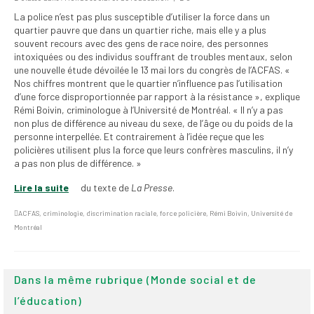
institutionnels
La police n’est pas plus susceptible d’utiliser la force dans un
quartier pauvre que dans un quartier riche, mais elle y a plus
Statuts et
souvent recours avec des gens de race noire, des personnes
règlements
intoxiquées ou des individus souffrant de troubles mentaux, selon
une nouvelle étude dévoilée le 13 mai lors du congrès de l’ACFAS. «
Politiques
Nos chiffres montrent que le quartier n’influence pas l’utilisation
d’une force disproportionnée par rapport à la résistance », explique
Outils de visibilité
Rémi Boivin, criminologue à l’Université de Montréal. « Il n’y a pas
non plus de différence au niveau du sexe, de l’âge ou du poids de la
personne interpellée. Et contrairement à l’idée reçue que les
Signature – Courriel –
policières utilisent plus la force que leurs confrères masculins, il n’y
Place à notre
a pas non plus de différence. »
valorisation
Lire la suite
du texte de
La Presse
.
Signature – Fond
d’écran – Place à
ACFAS
,
criminologie
,
discrimination raciale
,
force policière
,
Rémi Boivin
,
Université de
notre valorisation
Montréal
Signature – Courriel
(FNEEQ)
Dans la même rubrique (Monde social et de
Vignettes
l’éducation)