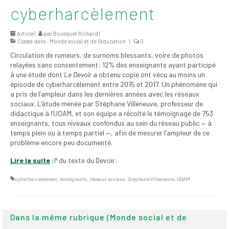
cyberharcèlement
2026
Mandats des comités
Article |
par
Bousquet Richard
|
syndicaux et
Classé dans :
Monde social et de l’éducation
|
0
institutionnels
Circulation de rumeurs, de surnoms blessants, voire de photos
relayées sans consentement: 12% des enseignants ayant participé
Statuts et
à une étude dont
Le Devoir
a obtenu copie ont vécu au moins un
règlements
épisode de cyberharcèlement entre 2015 et 2017. Un phénomène qui
a pris de l’ampleur dans les dernières années avec les réseaux
Politiques
sociaux. L’étude menée par Stéphane Villeneuve, professeur de
didactique à l’UQAM, et son équipe a récolté le témoignage de 753
Outils de visibilité
enseignants, tous niveaux confondus au sein du réseau public — à
temps plein ou à temps partiel —, afin de mesurer l’ampleur de ce
problème encore peu documenté.
Signature – Courriel –
Place à notre
Lire la suite
du texte du Devoir.
valorisation
cyberharcèlement
,
enseignants
,
réseaux sociaux
,
Stéphane Villeneuve
,
UQAM
Signature – Fond
d’écran – Place à
notre valorisation
Dans la même rubrique (Monde social et de
Signature – Courriel