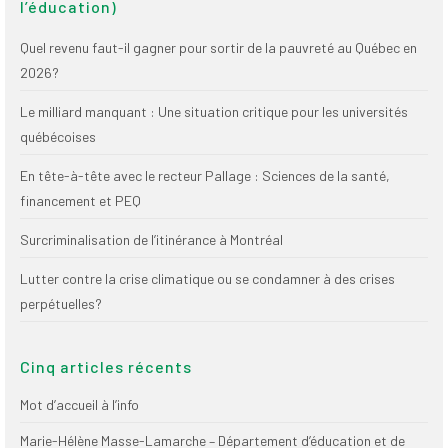
l’éducation)
(FNEEQ)
Quel revenu faut-il gagner pour sortir de la pauvreté au Québec en
Vignettes
2026?
Publications
Le milliard manquant : Une situation critique pour les universités
québécoises
Nouvelles du
SPPEUQAM
En tête-à-tête avec le recteur Pallage : Sciences de la santé,
Communiqués
financement et PEQ
SPPEUQAM@ctualités
Surcriminalisation de l’itinérance à Montréal
et Bilans
Lutter contre la crise climatique ou se condamner à des crises
Négociation
perpétuelles?
SCCUQ@
Cinq articles récents
SCCUQ info
Mot d’accueil à l’info
SCCUQ intervention
Marie-Hélène Masse-Lamarche – Département d’éducation et de