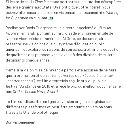
Si les articles du
Time Magazine
portant sur la situation désespérée
institutionnels
des enseignants aux États-Unis ont piqué votre intérêt, vous
pouvez aller encore plus loin en visionnant le documentaire
Waiting
Statuts et
for Superman
en cliquant
ici
.
règlements
Réalisé par Davis Guggenheim, le directeur acclamé du film
An
Politiques
Inconvenient Truth
portant sur la croisade environnementale de
l’ancien vice-président américain Al Gore, ce documentaire
présente une vision critique du système d’éducation public
Outils de visibilité
américain et explore les raisons de son échec à offrir une éducation
de qualité et des perspectives d’avenir à des dizaines de milliers
Signature – Courriel –
d’étudiants chaque année.
Place à notre
valorisation
Même si la vision mise de l’avant a parfois été accusée de ne faire
que la promotion et de vanter les vertus des «écoles à charte»
Signature – Fond
(‘
charter schools’
), ce film a toutefois reçu le prix du public au
d’écran – Place à
festival Sundance en 2010 et a reçu le prix du meilleur documentaire
notre valorisation
aux
Critics’ Choice Movie Awards
.
Le film est disponible en ligne en version originale anglaise sur
Signature – Courriel
différentes plateformes et peut être emprunté en version sous-
(FNEEQ)
titrée à la Grande bibliothèque.
Vignettes
Bon visionnement !