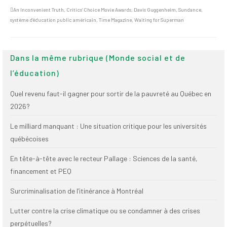
Publications
An Inconvenient Truth
,
Critics’ Choice Movie Awards
,
Davis Guggenheim
,
Sundance
,
système d’éducation public américain
,
Time Magazine
,
Waiting for Superman
Nouvelles du
SPPEUQAM
Dans la même rubrique (Monde social et de
Communiqués
l’éducation)
SPPEUQAM@ctualités
et Bilans
Quel revenu faut-il gagner pour sortir de la pauvreté au Québec en
2026?
Négociation
Le milliard manquant : Une situation critique pour les universités
SCCUQ@
québécoises
SCCUQ info
En tête-à-tête avec le recteur Pallage : Sciences de la santé,
financement et PEQ
SCCUQ intervention
Surcriminalisation de l’itinérance à Montréal
Lutter contre la crise climatique ou se condamner à des crises
perpétuelles?