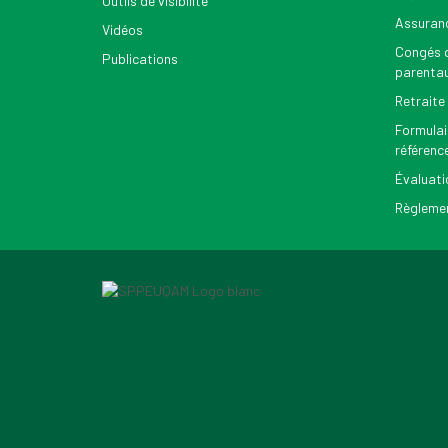
Outils de visibilité
Assuran
Vidéos
Congés d
Publications
parenta
Retraite
Formulai
référenc
Évaluati
Règlemen