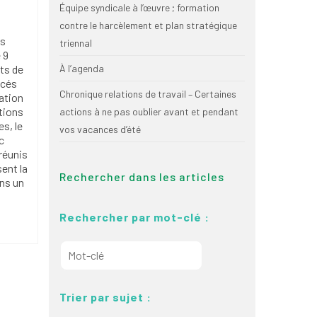
Équipe syndicale à l’œuvre ; formation
contre le harcèlement et plan stratégique
es
triennal
 9
ts de
À l’agenda
ncés
Chronique relations de travail – Certaines
vation
tions
actions à ne pas oublier avant et pendant
es, le
vos vacances d’été
c
réunis
ent la
Rechercher dans les articles
ans un
Rechercher par mot-clé :
Trier par sujet :