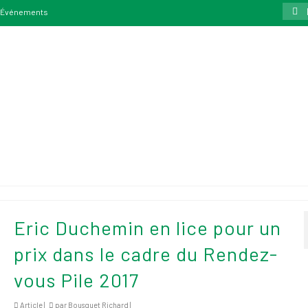
Rech
Événements
:
Eric Duchemin en lice pour un
prix dans le cadre du Rendez-
vous Pile 2017
Article |
par
Bousquet Richard
|