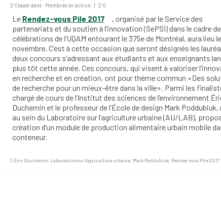
Classé dans :
Membres en action
|
0
Le
Rendez-vous Pile 2017
, organisé par le Service des
partenariats et du soutien à l’innovation (SePSI) dans le cadre d
célébrations de l’UQAM entourant le 375e de Montréal, aura lieu le
novembre. C’est à cette occasion que seront désignés les lauréa
deux concours s’adressant aux étudiants et aux enseignants la
plus tôt cette année. Ces concours, qui visent à valoriser l’inno
en recherche et en création, ont pour thème commun «Des solu
de recherche pour un mieux-être dans la ville». Parmi les finalist
chargé de cours de l’Institut des sciences de l’environnement Éri
Duchemin et le professeur de l’École de design Mark Poddubiuk, 
au sein du Laboratoire sur l’agriculture urbaine (AU/LAB), propos
création d’un module de production alimentaire urbain mobile d
conteneur.
Éric Duchemin
,
Laboratoire sur l'agriculture urbaine
,
Mark Poddubiuk
,
Rendez-vous Pile 2017