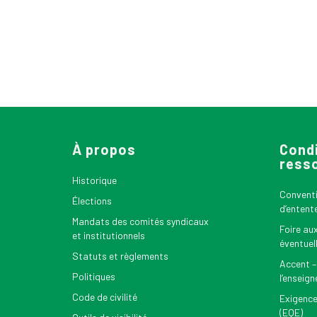
À propos
Condi
ress
Historique
Conventio
Élections
d’entent
Mandats des comités syndicaux
Foire au
et institutionnels
éventuel
Statuts et règlements
Accent –
Politiques
l’enseig
Code de civilité
Exigence
(EQE)