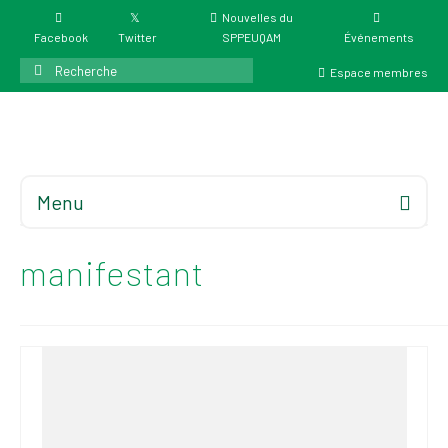
Nouvelles du
Facebook
Twitter
SPPEUQAM
Événements
Rechercher
Espace membres
:
Menu
Accueil
À propos
manifestant
Élections
Résultat des
élections du 4 juin
2026
Mandats des comités
syndicaux et