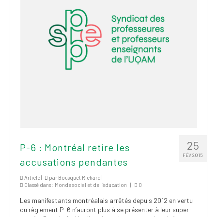
institutionnels
Statuts et
règlements
Politiques
Outils de visibilité
Signature – Courriel –
Place à notre
valorisation
Signature – Fond
d’écran – Place à
25
P-6 : Montréal retire les
notre valorisation
FÉV 2015
accusations pendantes
Signature – Courriel
Article |
par
Bousquet Richard
|
(FNEEQ)
Classé dans :
Monde social et de l’éducation
|
0
Les manifestants montréalais arrêtés depuis 2012 en vertu
Vignettes
du règlement P-6 n’auront plus à se présenter à leur super-