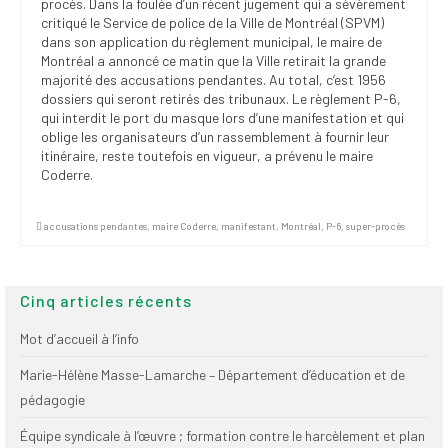
procès. Dans la foulée d’un récent jugement qui a sévèrement
Publications
critiqué le Service de police de la Ville de Montréal (SPVM)
dans son application du règlement municipal, le maire de
Nouvelles du
Montréal a annoncé ce matin que la Ville retirait la grande
SPPEUQAM
majorité des accusations pendantes. Au total, c’est 1956
dossiers qui seront retirés des tribunaux. Le règlement P-6,
Communiqués
qui interdit le port du masque lors d’une manifestation et qui
oblige les organisateurs d’un rassemblement à fournir leur
SPPEUQAM@ctualités
itinéraire, reste toutefois en vigueur, a prévenu le maire
et Bilans
Coderre.
Négociation
accusations pendantes
,
maire Coderre
,
manifestant
,
Montréal
,
P-6
,
super-procès
SCCUQ@
SCCUQ info
Cinq articles récents
SCCUQ intervention
Mot d’accueil à l’info
Marie-Hélène Masse-Lamarche – Département d’éducation et de
pédagogie
Équipe syndicale à l’œuvre ; formation contre le harcèlement et plan