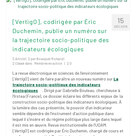
institutionnels
Statuts et
15
[VertigO], codirigée par Éric
règlements
DÉC 2016
Duchemin, publie un numéro sur
Politiques
la trajectoire socio-politique des
Outils de visibilité
indicateurs écologiques
Article |
par
Bousquet Richard
|
Signature – Courriel –
Classé dans :
Membres en action
|
0
Place à notre
valorisation
La revue électronique en sciences de l’environnement
[
VertigO
] vient de faire paraître un nouveau numéro sur
La
Signature – Fond
trajectoire socio-politique des indicateurs
d’écran – Place à
écologiques
. Dirigé par Gabrielle Bouleau, chercheuse à
l’Irstea (France), ce dossier éclaire les différents enjeux de la
notre valorisation
construction socio-politique des indicateurs écologiques. À
la lumière des cas présentés, le pouvoir d’un indicateur
Signature – Courriel
semble dépendre de l’instrument d’action publique dans
(FNEEQ)
lequel il s’insère et du régime politique plus large dans lequel
il est mis en œuvre. Revue institutionnelle de l’UQAM,
Vignettes
[
VertigO
] est codirigée par Éric Duchemin, chargé de cours et