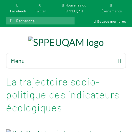
Nouvelles du
Facebook
Twitter
SPPEUQAM
Événements
Rechercher
Espace membres
:
Menu
Accueil
À propos
La trajectoire socio-
Élections
politique des indicateurs
Résultat des
écologiques
élections du 4 juin
2026
Mandats des comités
syndicaux et