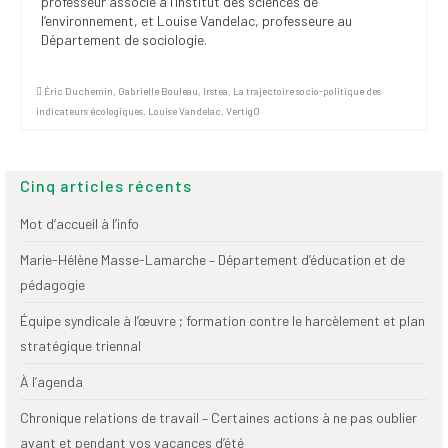
professeur associé à l’Institut des sciences de
Publications
l’environnement, et Louise Vandelac, professeure au
Département de sociologie.
Nouvelles du
SPPEUQAM
Éric Duchemin
,
Gabrielle Bouleau
,
Irstea
,
La trajectoire socio-politique des
indicateurs écologiques
,
Louise Vandelac
,
VertigO
Communiqués
SPPEUQAM@ctualités
et Bilans
Cinq articles récents
Négociation
Mot d’accueil à l’info
SCCUQ@
Marie-Hélène Masse-Lamarche – Département d’éducation et de
pédagogie
SCCUQ info
Équipe syndicale à l’œuvre ; formation contre le harcèlement et plan
SCCUQ intervention
stratégique triennal
À l’agenda
Chronique relations de travail – Certaines actions à ne pas oublier
avant et pendant vos vacances d’été