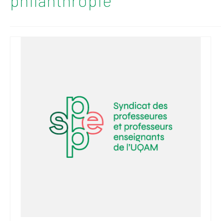
philanthropie
2026
Mandats des comités
syndicaux et
institutionnels
Statuts et
règlements
Politiques
Outils de visibilité
Signature – Courriel –
Place à notre
valorisation
Signature – Fond
d’écran – Place à
notre valorisation
Signature – Courriel