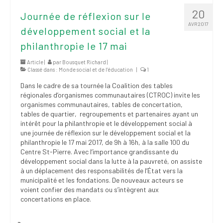
(FNEEQ)
20
Journée de réflexion sur le
AVR 2017
Vignettes
développement social et la
philanthropie le 17 mai
Publications
Article |
par
Bousquet Richard
|
Nouvelles du
Classé dans :
Monde social et de l’éducation
|
1
SPPEUQAM
Dans le cadre de sa tournée la Coalition des tables
régionales d’organismes communautaires (CTROC) invite les
Communiqués
organismes communautaires, tables de concertation,
tables de quartier, regroupements et partenaires ayant un
SPPEUQAM@ctualités
intérêt pour la philanthropie et le développement social à
et Bilans
une journée de réflexion sur le développement social et la
philanthropie le 17 mai 2017, de 9h à 16h, à la salle 100 du
Négociation
Centre St-Pierre. Avec l’importance grandissante du
développement social dans la lutte à la pauvreté, on assiste
SCCUQ@
à un déplacement des responsabilités de l’État vers la
municipalité et les fondations. De nouveaux acteurs se
voient confier des mandats ou s’intègrent aux
SCCUQ info
concertations en place.
SCCUQ intervention