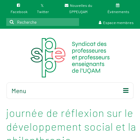
Nouvelles du
Facebook
Twitter
SPPEUQAM
Événements
Rechercher
Espace membres
:
Menu
Accueil
À propos
journée de réflexion sur le
Élections
développement social et la
Résultat des
élections du 4 juin