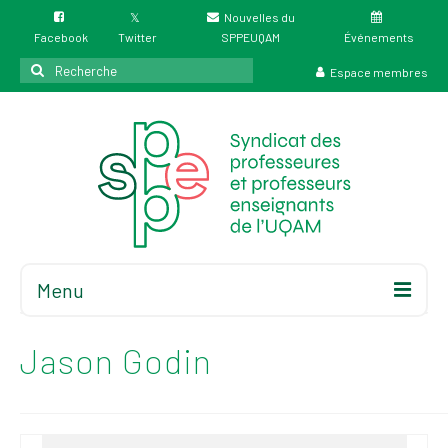
Nouvelles du
Facebook
Twitter
SPPEUQAM
Événements
Rechercher
Espace membres
:
Menu
Accueil
À propos
Jason Godin
Élections
Résultat des
élections du 4 juin