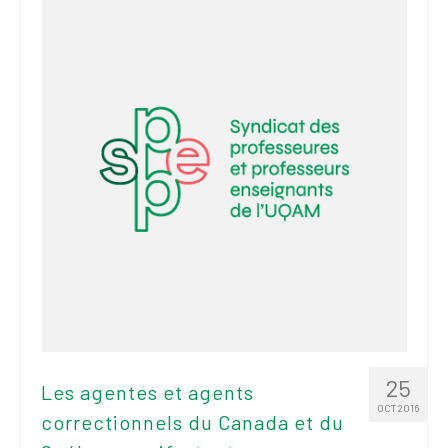
2026
Mandats des comités
syndicaux et
institutionnels
Statuts et
règlements
Politiques
Outils de visibilité
Signature – Courriel –
Place à notre
valorisation
Signature – Fond
d’écran – Place à
25
Les agentes et agents
notre valorisation
OCT 2016
correctionnels du Canada et du
Signature – Courriel