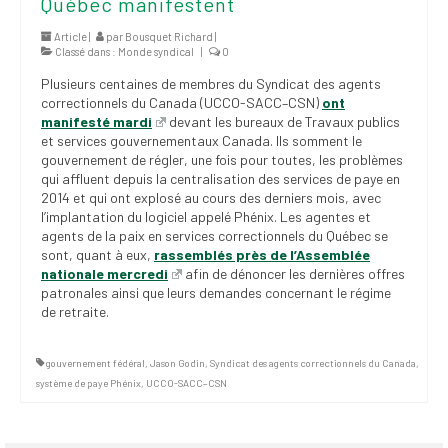
Québec manifestent
(FNEEQ)
Article |
par
Bousquet Richard
|
Classé dans :
Monde syndical
|
0
Vignettes
Plusieurs centaines de membres du Syndicat des agents
Publications
correctionnels du Canada (UCCO-SACC–CSN)
ont
manifesté mardi
devant les bureaux de Travaux publics
Nouvelles du
et services gouvernementaux Canada. Ils somment le
SPPEUQAM
gouvernement de régler, une fois pour toutes, les problèmes
qui affluent depuis la centralisation des services de paye en
2014 et qui ont explosé au cours des derniers mois, avec
Communiqués
l’implantation du logiciel appelé Phénix. Les agentes et
agents de la paix en services correctionnels du Québec se
SPPEUQAM@ctualités
sont, quant à eux,
rassemblés près de l’Assemblée
et Bilans
nationale mercredi
afin de dénoncer les dernières offres
patronales ainsi que leurs demandes concernant le régime
Négociation
de retraite.
SCCUQ@
gouvernement fédéral
,
Jason Godin
,
Syndicat des agents correctionnels du Canada
,
SCCUQ info
système de paye Phénix
,
UCCO-SACC–CSN
SCCUQ intervention