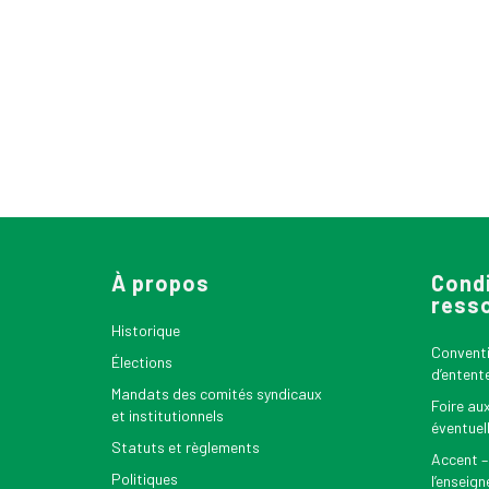
À propos
Condi
ress
Historique
Conventio
Élections
d’entent
Mandats des comités syndicaux
Foire au
et institutionnels
éventuel
Statuts et règlements
Accent –
Politiques
l’enseig