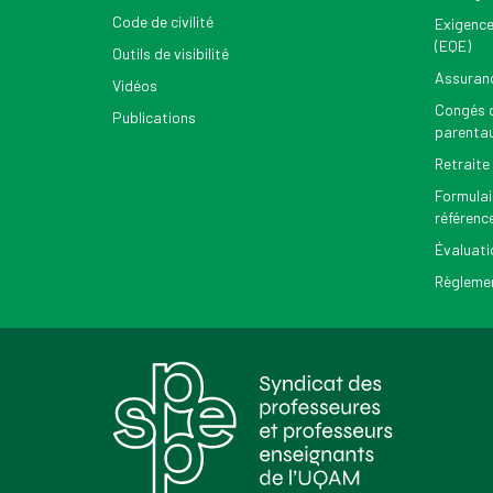
Code de civilité
Exigence
(EQE)
Outils de visibilité
Assuran
Vidéos
Congés d
Publications
parenta
Retraite
Formulai
référenc
Évaluati
Règlemen