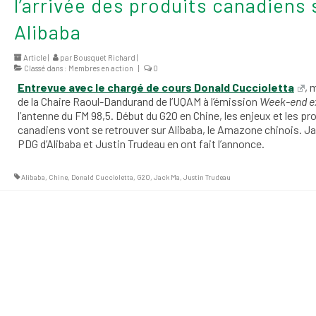
l’arrivée des produits canadiens 
Alibaba
Article |
par
Bousquet Richard
|
Classé dans :
Membres en action
|
0
Entrevue avec le chargé de cours Donald Cuccioletta
, 
de la Chaire Raoul-Dandurand de l’UQAM à l’émission
Week-end e
l’antenne du FM 98,5. Début du G20 en Chine, les enjeux et les pr
canadiens vont se retrouver sur Alibaba, le Amazone chinois. J
PDG d’Alibaba et Justin Trudeau en ont fait l’annonce.
Alibaba
,
Chine
,
Donald Cuccioletta
,
G20
,
Jack Ma
,
Justin Trudeau