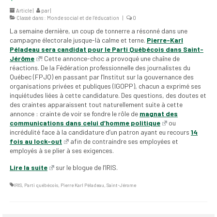
2026
Article |
par
|
Classé dans :
Monde social et de l’éducation
|
0
Mandats des comités
La semaine dernière, un coup de tonnerre a résonné dans une
syndicaux et
campagne électorale jusque-là calme et terne.
Pierre-Karl
institutionnels
Péladeau sera candidat pour le Parti Québécois dans Saint-
Jérôme
! Cette annonce-choc a provoqué une chaîne de
Statuts et
réactions. De la Fédération professionnelle des journalistes du
règlements
Québec (FPJQ) en passant par l’Institut sur la gouvernance des
organisations privées et publiques (IGOPP), chacun a exprimé ses
inquiétudes liées à cette candidature. Des questions, des doutes et
Politiques
des craintes apparaissent tout naturellement suite à cette
annonce : crainte de voir se fondre le rôle de
magnat des
Outils de visibilité
communications dans celui d’homme politique
ou
incrédulité face à la candidature d’un patron ayant eu recours
14
Signature – Courriel –
fois au lock-out
afin de contraindre ses employées et
Place à notre
employés à se plier à ses exigences.
valorisation
Lire la suite
sur le blogue de l’IRIS.
Signature – Fond
d’écran – Place à
IRIS
,
Parti québécois
,
Pierre Karl Péladeau
,
Saint-Jérome
notre valorisation
Signature – Courriel