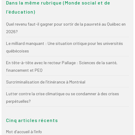
Dans la même rubrique (Monde social et de
(FNEEQ)
l’éducation)
Vignettes
Quel revenu faut-il gagner pour sortir de la pauvreté au Québec en
Publications
2026?
Nouvelles du
Le milliard manquant : Une situation critique pour les universités
SPPEUQAM
québécoises
Communiqués
En tête-à-tête avec le recteur Pallage : Sciences de la santé,
financement et PEQ
SPPEUQAM@ctualités
et Bilans
Surcriminalisation de l’itinérance à Montréal
Négociation
Lutter contre la crise climatique ou se condamner à des crises
perpétuelles?
SCCUQ@
SCCUQ info
Cinq articles récents
SCCUQ intervention
Mot d’accueil à l’info