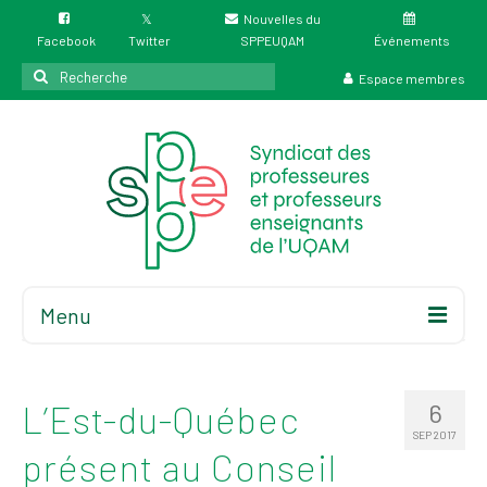
Nouvelles du
Facebook
Twitter
SPPEUQAM
Événements
Rechercher
Espace membres
:
Menu
Accueil
À propos
L’Est-du-Québec
6
Élections
SEP 2017
présent au Conseil
Résultat des
élections du 4 juin