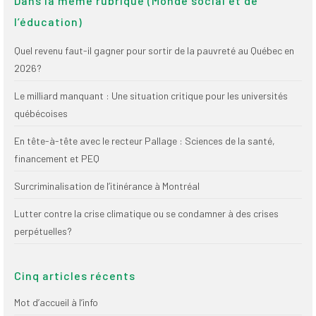
Dans la même rubrique (Monde social et de
(FNEEQ)
l’éducation)
Vignettes
Quel revenu faut-il gagner pour sortir de la pauvreté au Québec en
Publications
2026?
Le milliard manquant : Une situation critique pour les universités
Nouvelles du
SPPEUQAM
québécoises
Communiqués
En tête-à-tête avec le recteur Pallage : Sciences de la santé,
financement et PEQ
SPPEUQAM@ctualités
et Bilans
Surcriminalisation de l’itinérance à Montréal
Négociation
Lutter contre la crise climatique ou se condamner à des crises
perpétuelles?
SCCUQ@
SCCUQ info
Cinq articles récents
SCCUQ intervention
Mot d’accueil à l’info