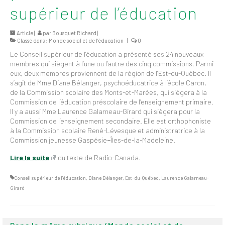
supérieur de l’éducation
2026
Mandats des comités
Article |
par
Bousquet Richard
|
syndicaux et
Classé dans :
Monde social et de l’éducation
|
0
institutionnels
Le Conseil supérieur de l’éducation a présenté ses 24 nouveaux
membres qui siègent à l’une ou l’autre des cinq commissions. Parmi
Statuts et
eux, deux membres proviennent de la région de l’Est-du-Québec. Il
règlements
s’agit de Mme Diane Bélanger, psychoéducatrice à l’école Caron,
de la Commission scolaire des Monts-et-Marées, qui siégera à la
Politiques
Commission de l’éducation préscolaire de l’enseignement primaire.
Il y a aussi Mme Laurence Galarneau-Girard qui siègera pour la
Outils de visibilité
Commission de l’enseignement secondaire. Elle est orthophoniste
à la Commission scolaire René-Lévesque et administratrice à la
Commission jeunesse Gaspésie−Îles-de-la-Madeleine.
Signature – Courriel –
Place à notre
Lire la suite
du texte de Radio-Canada.
valorisation
Conseil supérieur de l'éducation
,
Diane Bélanger
,
Est-du-Québec
,
Laurence Galarneau-
Signature – Fond
Girard
d’écran – Place à
notre valorisation
Signature – Courriel