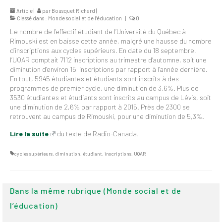
2026
Article |
par
Bousquet Richard
|
Classé dans :
Monde social et de l’éducation
|
0
Mandats des comités
Le nombre de l’effectif étudiant de l’Université du Québec à
syndicaux et
Rimouski est en baisse cette année, malgré une hausse du nombre
institutionnels
d’inscriptions aux cycles supérieurs. En date du 18 septembre,
l’UQAR comptait 7112 inscriptions au trimestre d’automne, soit une
Statuts et
diminution d’environ 15 inscriptions par rapport à l’année dernière.
règlements
En tout, 5945 étudiantes et étudiants sont inscrits à des
programmes de premier cycle, une diminution de 3,6%. Plus de
3530 étudiantes et étudiants sont inscrits au campus de Lévis, soit
Politiques
une diminution de 2,6% par rapport à 2015. Près de 2300 se
retrouvent au campus de Rimouski, pour une diminution de 5,3%.
Outils de visibilité
Lire la suite
du texte de Radio-Canada.
Signature – Courriel –
Place à notre
cycles supérieurs
,
diminution
,
étudiant
,
inscriptions
,
UQAR
valorisation
Signature – Fond
d’écran – Place à
Dans la même rubrique (Monde social et de
notre valorisation
l’éducation)
Signature – Courriel