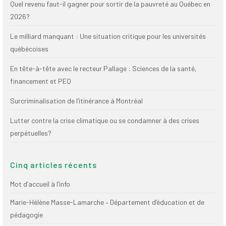
Quel revenu faut-il gagner pour sortir de la pauvreté au Québec en
(FNEEQ)
2026?
Vignettes
Le milliard manquant : Une situation critique pour les universités
Publications
québécoises
En tête-à-tête avec le recteur Pallage : Sciences de la santé,
Nouvelles du
SPPEUQAM
financement et PEQ
Communiqués
Surcriminalisation de l’itinérance à Montréal
Lutter contre la crise climatique ou se condamner à des crises
SPPEUQAM@ctualités
et Bilans
perpétuelles?
Négociation
Cinq articles récents
SCCUQ@
Mot d’accueil à l’info
SCCUQ info
Marie-Hélène Masse-Lamarche – Département d’éducation et de
SCCUQ intervention
pédagogie