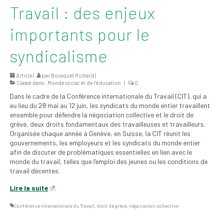
Travail : des enjeux
2026
Mandats des comités
importants pour le
syndicaux et
institutionnels
syndicalisme
Statuts et
Article |
par
Bousquet Richard
|
règlements
Classé dans :
Monde social et de l’éducation
|
0
Dans le cadre de la Conférence internationale du Travail (CIT), qui a
Politiques
eu lieu du 28 mai au 12 juin, les syndicats du monde entier travaillent
ensemble pour défendre la négociation collective et le droit de
Outils de visibilité
grève, deux droits fondamentaux des travailleuses et travailleurs.
Organisée chaque année à Genève, en Suisse, la CIT réunit les
Signature – Courriel –
gouvernements, les employeurs et les syndicats du monde entier
Place à notre
afin de discuter de problématiques essentielles en lien avec le
valorisation
monde du travail, telles que l’emploi des jeunes ou les conditions de
travail décentes.
Signature – Fond
d’écran – Place à
Lire la suite
.
notre valorisation
Conférence internationale du Travail
,
droit de grève
,
négociation collective
Signature – Courriel