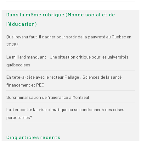
(FNEEQ)
Dans la même rubrique (Monde social et de
Vignettes
l’éducation)
Publications
Quel revenu faut-il gagner pour sortir de la pauvreté au Québec en
Nouvelles du
2026?
SPPEUQAM
Le milliard manquant : Une situation critique pour les universités
Communiqués
québécoises
SPPEUQAM@ctualités
En tête-à-tête avec le recteur Pallage : Sciences de la santé,
et Bilans
financement et PEQ
Négociation
Surcriminalisation de l’itinérance à Montréal
SCCUQ@
Lutter contre la crise climatique ou se condamner à des crises
perpétuelles?
SCCUQ info
SCCUQ intervention
Cinq articles récents