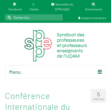
Nouvelles du
Facebook
Twitter
SPPEUQAM
Événements
Rechercher
Espace membres
:
Menu
Accueil
À propos
Conférence
5
Élections
JUIN 2014
internationale du
Résultat des
élections du 4 juin