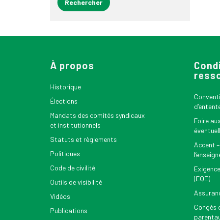
À propos
Condi
ress
Historique
Conventio
Élections
d’entent
Mandats des comités syndicaux
Foire au
et institutionnels
éventuel
Statuts et règlements
Accent –
Politiques
l’enseig
Code de civilité
Exigence
(EQE)
Outils de visibilité
Assuran
Vidéos
Congés d
Publications
parenta