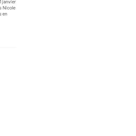
 janvier
rs Nicole
s en