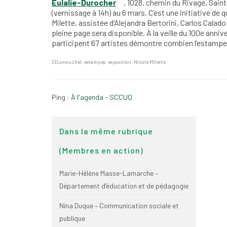
Eulalie-Durocher
, 1028, chemin du Rivage, Saint
(vernissage à 14h) au 6 mars. C’est une initiative de 
Milette, assistée d’Alejandra Bertorini, Carlos Cala
pleine page sera disponible. À la veille du 100e anni
participent 67 artistes démontre combien l’estampe 
Dumouchel
,
estampes
,
exposition
,
Nicole Milette
Ping :
À l'agenda - SCCUQ
Dans la même rubrique
(Membres en action)
Marie-Hélène Masse-Lamarche –
Département d’éducation et de pédagogie
Nina Duque – Communication sociale et
publique