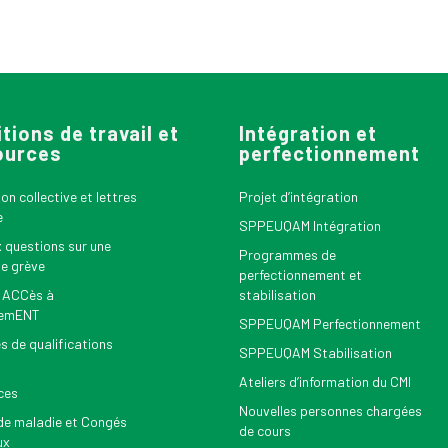
tions de travail et
Intégration et
ources
perfectionnement
n collective et lettres
Projet d’intégration
e
SPPEUQAM Intégration
x questions sur une
Programmes de
le grève
perfectionnement et
 ACCès à
stabilisation
nemENT
SPPEUQAM Perfectionnement
s de qualifications
SPPEUQAM Stabilisation
Ateliers d’information du CMI
ces
Nouvelles personnes chargées
e maladie et Congés
de cours
ux