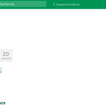
ercher
Espace membres
20
JAN 2016
s
ture