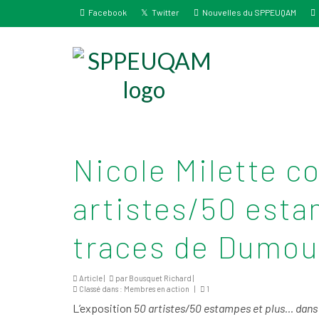
Facebook
Twitter
Nouvelles du SPPEUQAM
Nicole Milette c
artistes/50 esta
traces de Dumou
Article |
par
Bousquet Richard
|
Classé dans :
Membres en action
|
1
L’exposition
50 artistes/50 estampes et plus… dans