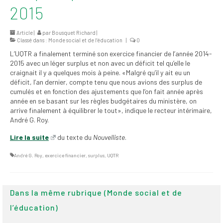
2015
2026
Mandats des comités
Article |
par
Bousquet Richard
|
syndicaux et
Classé dans :
Monde social et de l’éducation
|
0
institutionnels
L’UQTR a finalement terminé son exercice financier de l’année 2014-
2015 avec un léger surplus et non avec un déficit tel qu’elle le
Statuts et
craignait il y a quelques mois à peine. «Malgré qu’il y ait eu un
règlements
déficit, l’an dernier, compte tenu que nous avions des surplus de
cumulés et en fonction des ajustements que l’on fait année après
Politiques
année en se basant sur les règles budgétaires du ministère, on
arrive finalement à équilibrer le tout», indique le recteur intérimaire,
Outils de visibilité
André G. Roy.
Lire la suite
du texte du
Nouvelliste
.
Signature – Courriel –
Place à notre
André G. Roy
,
exercice financier
,
surplus
,
UQTR
valorisation
Signature – Fond
d’écran – Place à
Dans la même rubrique (Monde social et de
notre valorisation
l’éducation)
Signature – Courriel