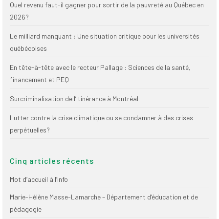
Quel revenu faut-il gagner pour sortir de la pauvreté au Québec en
(FNEEQ)
2026?
Vignettes
Le milliard manquant : Une situation critique pour les universités
Publications
québécoises
Nouvelles du
En tête-à-tête avec le recteur Pallage : Sciences de la santé,
SPPEUQAM
financement et PEQ
Communiqués
Surcriminalisation de l’itinérance à Montréal
SPPEUQAM@ctualités
Lutter contre la crise climatique ou se condamner à des crises
et Bilans
perpétuelles?
Négociation
Cinq articles récents
SCCUQ@
Mot d’accueil à l’info
SCCUQ info
Marie-Hélène Masse-Lamarche – Département d’éducation et de
SCCUQ intervention
pédagogie