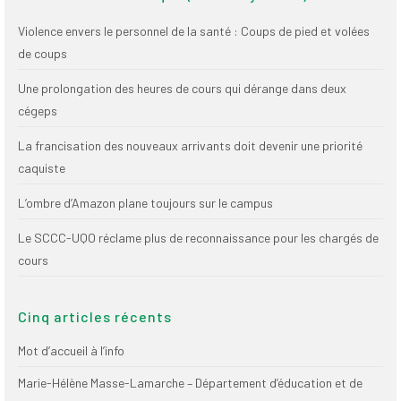
Publications
Violence envers le personnel de la santé : Coups de pied et volées
Nouvelles du
de coups
SPPEUQAM
Une prolongation des heures de cours qui dérange dans deux
Communiqués
cégeps
SPPEUQAM@ctualités
La francisation des nouveaux arrivants doit devenir une priorité
et Bilans
caquiste
Négociation
L’ombre d’Amazon plane toujours sur le campus
SCCUQ@
Le SCCC-UQO réclame plus de reconnaissance pour les chargés de
cours
SCCUQ info
SCCUQ intervention
Cinq articles récents
Mot d’accueil à l’info
Marie-Hélène Masse-Lamarche – Département d’éducation et de