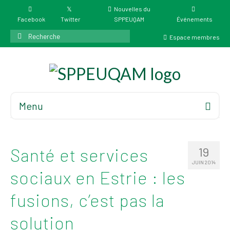
Nouvelles du
Facebook
Twitter
SPPEUQAM
Événements
Rechercher
Espace membres
:
Menu
Accueil
À propos
Santé et services
19
Élections
JUIN 2014
sociaux en Estrie : les
Résultat des
élections du 4 juin
fusions, c’est pas la
2026
Mandats des comités
solution
syndicaux et