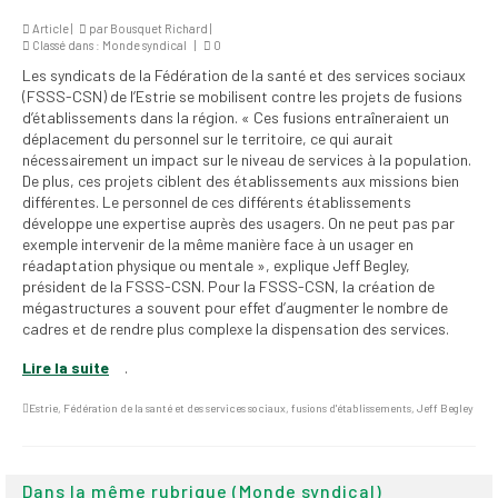
institutionnels
Article |
par
Bousquet Richard
|
Classé dans :
Monde syndical
|
0
Statuts et
Les syndicats de la Fédération de la santé et des services sociaux
règlements
(FSSS-CSN) de l’Estrie se mobilisent contre les projets de fusions
d’établissements dans la région. « Ces fusions entraîneraient un
Politiques
déplacement du personnel sur le territoire, ce qui aurait
nécessairement un impact sur le niveau de services à la population.
Outils de visibilité
De plus, ces projets ciblent des établissements aux missions bien
différentes. Le personnel de ces différents établissements
Signature – Courriel –
développe une expertise auprès des usagers. On ne peut pas par
Place à notre
exemple intervenir de la même manière face à un usager en
valorisation
réadaptation physique ou mentale », explique Jeff Begley,
président de la FSSS-CSN. Pour la FSSS-CSN, la création de
mégastructures a souvent pour effet d’augmenter le nombre de
Signature – Fond
cadres et de rendre plus complexe la dispensation des services.
d’écran – Place à
notre valorisation
Lire la suite
.
Signature – Courriel
Estrie
,
Fédération de la santé et des services sociaux
,
fusions d'établissements
,
Jeff Begley
(FNEEQ)
Vignettes
Dans la même rubrique (Monde syndical)