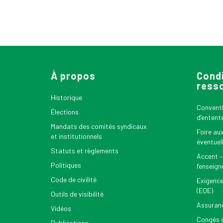
À propos
Condi
ress
Historique
Conventio
Élections
d’entent
Mandats des comités syndicaux
Foire au
et institutionnels
éventuel
Statuts et règlements
Accent –
Politiques
l’enseig
Code de civilité
Exigence
(EQE)
Outils de visibilité
Assuran
Vidéos
Congés d
Publications