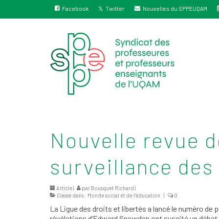
Facebook
Twitter
Nouvelles du SPPEUQAM
Nouvelle revue d
surveillance des
Article |
par
Bousquet Richard
|
Classé dans :
Monde social et de l’éducation
|
0
La Ligue des droits et libertés a lancé le numéro de
révélations d’Edward Snowden ont suscité un débat pu