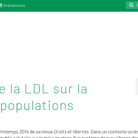
Reche
Événements
:
e la LDL sur la
 populations
 printemps 2014 de sa revue
Droits et libertés
. Dans un contexte où le
blic salutaire sur la mise en place d’un système de surveillance de