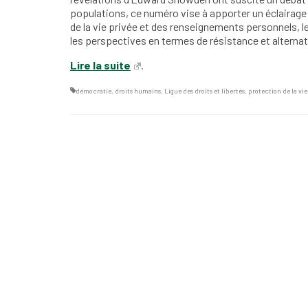
populations, ce numéro vise à apporter un éclairage 
de la vie privée et des renseignements personnels, l
les perspectives en termes de résistance et alternat
Lire la suite
.
démocratie
,
droits humains
,
Ligue des droits et libertés
,
protection de la vie