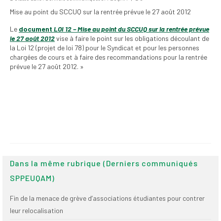
institutionnels
Mise au point du SCCUQ sur la rentrée prévue le 27 août 2012
Statuts et
Le
document
LOI 12 – Mise au point du SCCUQ sur la rentrée prévue
règlements
le 27 août 2012
vise à faire le point sur les obligations découlant de
la Loi 12 (projet de loi 78) pour le Syndicat et pour les personnes
Politiques
chargées de cours et à faire des recommandations pour la rentrée
prévue le 27 août 2012. »
Outils de visibilité
Signature – Courriel –
Place à notre
valorisation
Signature – Fond
d’écran – Place à
notre valorisation
Dans la même rubrique (Derniers communiqués
Signature – Courriel
SPPEUQAM)
(FNEEQ)
Fin de la menace de grève d’associations étudiantes pour contrer
Vignettes
leur relocalisation