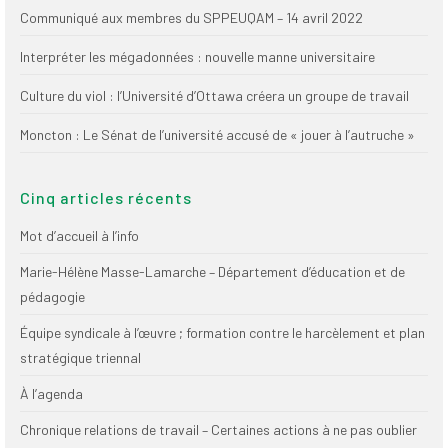
Publications
Communiqué aux membres du SPPEUQAM – 14 avril 2022
Nouvelles du
Interpréter les mégadonnées : nouvelle manne universitaire
SPPEUQAM
Culture du viol : l’Université d’Ottawa créera un groupe de travail
Communiqués
Moncton : Le Sénat de l’université accusé de « jouer à l’autruche »
SPPEUQAM@ctualités
et Bilans
Cinq articles récents
Négociation
Mot d’accueil à l’info
SCCUQ@
Marie-Hélène Masse-Lamarche – Département d’éducation et de
pédagogie
SCCUQ info
Équipe syndicale à l’œuvre ; formation contre le harcèlement et plan
SCCUQ intervention
stratégique triennal
À l’agenda
Chronique relations de travail – Certaines actions à ne pas oublier