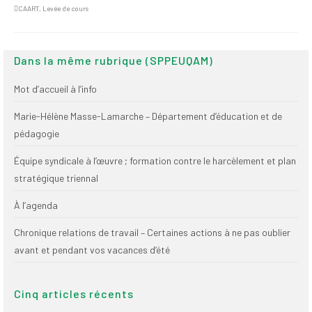
Publications
CAART
,
Levée de cours
Nouvelles du
SPPEUQAM
Dans la même rubrique (SPPEUQAM)
Communiqués
Mot d’accueil à l’info
SPPEUQAM@ctualités
Marie-Hélène Masse-Lamarche – Département d’éducation et de
et Bilans
pédagogie
Négociation
Équipe syndicale à l’œuvre ; formation contre le harcèlement et plan
stratégique triennal
SCCUQ@
À l’agenda
SCCUQ info
Chronique relations de travail – Certaines actions à ne pas oublier
SCCUQ intervention
avant et pendant vos vacances d’été
Cinq articles récents