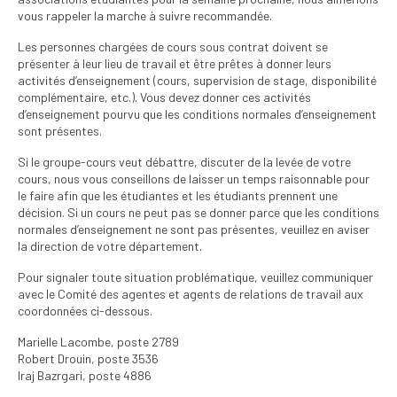
institutionnels
vous rappeler la marche à suivre recommandée.
Les personnes chargées de cours sous contrat doivent se
Statuts et
présenter à leur lieu de travail et être prêtes à donner leurs
règlements
activités d’enseignement (cours, supervision de stage, disponibilité
complémentaire, etc.). Vous devez donner ces activités
Politiques
d’enseignement pourvu que les conditions normales d’enseignement
sont présentes.
Outils de visibilité
Si le groupe-cours veut débattre, discuter de la levée de votre
Signature – Courriel –
cours, nous vous conseillons de laisser un temps raisonnable pour
Place à notre
le faire afin que les étudiantes et les étudiants prennent une
valorisation
décision. Si un cours ne peut pas se donner parce que les conditions
normales d’enseignement ne sont pas présentes, veuillez en aviser
Signature – Fond
la direction de votre département.
d’écran – Place à
Pour signaler toute situation problématique, veuillez communiquer
notre valorisation
avec le Comité des agentes et agents de relations de travail aux
coordonnées ci-dessous.
Signature – Courriel
(FNEEQ)
Marielle Lacombe, poste 2789
Robert Drouin, poste 3536
Vignettes
Iraj Bazrgari, poste 4886