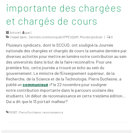
importante des chargées
2026
Mandats des comités
et chargés de cours
syndicaux et
institutionnels
Article |
par
|
Classé dans :
Derniers communiqués SPPEUQAM
,
Monde syndical
|
0
Statuts et
Plusieurs syndicats, dont le SCCUQ, ont souligné la Journée
règlements
nationale des chargées et chargés de cours la semaine dernière par
diverses activités pour mettre en lumière notre contribution au sein
Politiques
des universités dans le but de la faire reconnaître. Pour une
première fois, cette journée a trouvé un écho au sein du
Outils de visibilité
gouvernement. Le ministre de l’Enseignement supérieur, de la
Recherche, de la Science et de la Technologie, Pierre Duchesne, a
Signature – Courriel –
publié un
communiqué
le 22 novembre pour souligner
Place à notre
notre contribution importante dans le parcours scolaire des
valorisation
étudiants. Un début de reconnaissance en cette treizième édition…
Qui a dit que le 13 portait malheur?
Signature – Fond
MERST
,
Pierre Duchesne
,
reconnaissance
d’écran – Place à
notre valorisation
Signature – Courriel