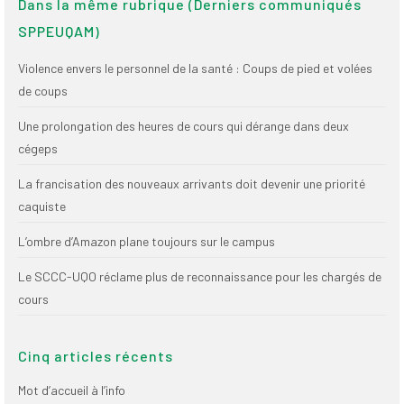
Dans la même rubrique (Derniers communiqués
(FNEEQ)
SPPEUQAM)
Vignettes
Violence envers le personnel de la santé : Coups de pied et volées
Publications
de coups
Nouvelles du
Une prolongation des heures de cours qui dérange dans deux
SPPEUQAM
cégeps
Communiqués
La francisation des nouveaux arrivants doit devenir une priorité
caquiste
SPPEUQAM@ctualités
et Bilans
L’ombre d’Amazon plane toujours sur le campus
Négociation
Le SCCC-UQO réclame plus de reconnaissance pour les chargés de
cours
SCCUQ@
SCCUQ info
Cinq articles récents
SCCUQ intervention
Mot d’accueil à l’info