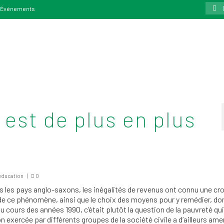
Rech
Événements
:
est de plus en plus
’éducation
|
0
s les pays anglo-saxons, les inégalités de revenus ont connu une cr
de ce phénomène, ainsi que le choix des moyens pour y remédier, do
cours des années 1990, c’était plutôt la question de la pauvreté qui
exercée par différents groupes de la société civile a d’ailleurs ame