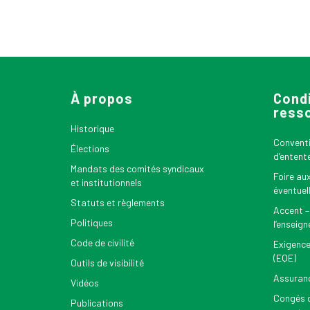
À propos
Condi
ress
Historique
Conventio
Élections
d’entent
Mandats des comités syndicaux
Foire au
et institutionnels
éventuel
Statuts et règlements
Accent –
Politiques
l’enseig
Code de civilité
Exigence
(EQE)
Outils de visibilité
Assuran
Vidéos
Congés d
Publications