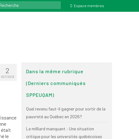
ercher
Espace membres
2
Dans la même rubrique
OCT 2013
(Derniers communiqués
SPPEUQAM)
Quel revenu faut-il gagner pour sortir de la
pauvreté au Québec en 2026?
oissance
nne
Le milliard manquant : Une situation
 était
né le
critique pour les universités québécoises