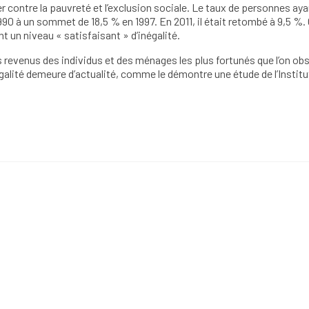
r contre la pauvreté et l’exclusion sociale. Le taux de personnes aya
990 à un sommet de 18,5 % en 1997. En 2011, il était retombé à 9,5 %.
int un niveau « satisfaisant » d’inégalité.
 revenus des individus et des ménages les plus fortunés que l’on ob
galité demeure d’actualité, comme le démontre une étude de l’Institu