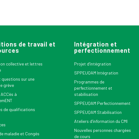
tions de travail et
Intégration et
ources
perfectionnement
n collective et lettres
Projet d’intégration
e
SPPEUQAM Intégration
x questions sur une
Programmes de
le grève
perfectionnement et
 ACCès à
stabilisation
nemENT
SPPEUQAM Perfectionnement
s de qualifications
SPPEUQAM Stabilisation
Ateliers d’information du CMI
ces
Nouvelles personnes chargées
e maladie et Congés
de cours