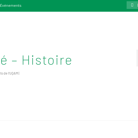
Rech
Événements
:
é – Histoire
nts de l'UQAM
|