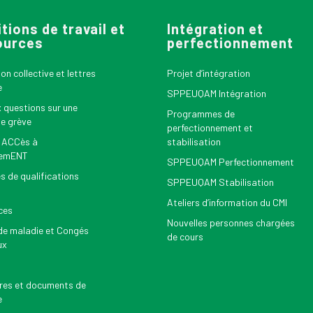
tions de travail et
Intégration et
ources
perfectionnement
n collective et lettres
Projet d’intégration
e
SPPEUQAM Intégration
x questions sur une
Programmes de
le grève
perfectionnement et
 ACCès à
stabilisation
nemENT
SPPEUQAM Perfectionnement
s de qualifications
SPPEUQAM Stabilisation
Ateliers d’information du CMI
ces
Nouvelles personnes chargées
e maladie et Congés
de cours
ux
res et documents de
e