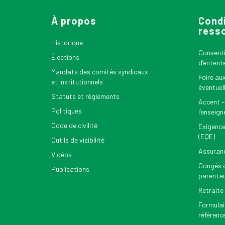
À propos
Condi
ress
Historique
Conventio
Élections
d’entent
Mandats des comités syndicaux
Foire au
et institutionnels
éventuel
Statuts et règlements
Accent –
Politiques
l’enseig
Code de civilité
Exigence
(EQE)
Outils de visibilité
Assuran
Vidéos
Congés d
Publications
parenta
Retraite
Formulai
référenc