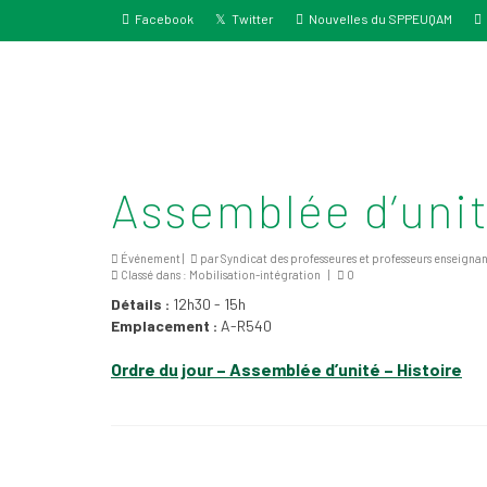
Facebook
Twitter
Nouvelles du SPPEUQAM
Assemblée d’unit
Événement |
par
Syndicat des professeures et professeurs enseigna
Classé dans :
Mobilisation-intégration
|
0
Détails :
12h30 - 15h
Emplacement :
A-R540
Ordre du jour – Assemblée d’unité – Histoire