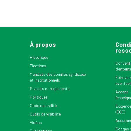
À propos
Condi
ress
Historique
Conventio
Élections
d’entent
Mandats des comités syndicaux
Foire au
et institutionnels
éventuel
Statuts et règlements
Accent –
Politiques
l’enseig
Code de civilité
Exigence
(EQE)
Outils de visibilité
Assuran
Vidéos
Congés d
Publications