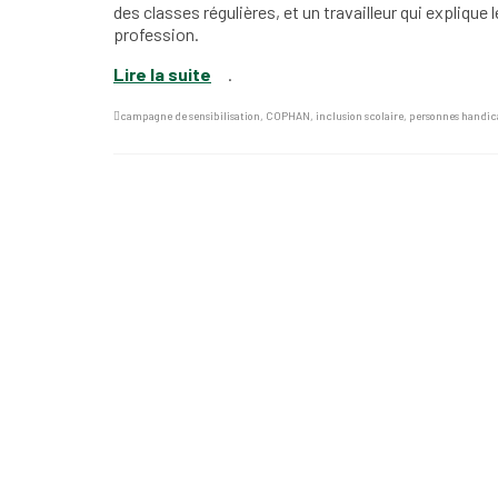
des classes régulières, et un travailleur qui explique l
profession.
Lire la suite
.
campagne de sensibilisation
,
COPHAN
,
inclusion scolaire
,
personnes handic