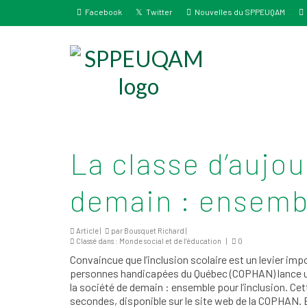
Facebook
Twitter
Nouvelles du SPPEUQAM
La classe d’aujou
demain : ensembl
Article |
par
Bousquet Richard
|
Classé dans :
Monde social et de l’éducation
|
0
Convaincue que l’inclusion scolaire est un levier i
personnes handicapées du Québec (COPHAN) lance une
la société de demain : ensemble pour l’inclusion. Ce
secondes, disponible sur le site web de la COPHAN. 