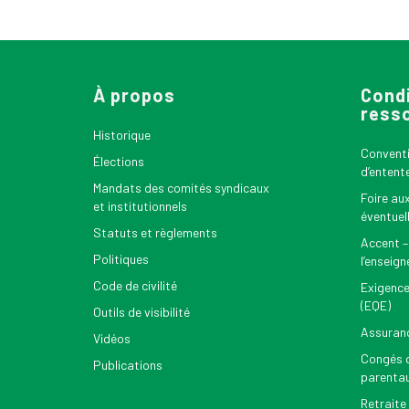
À propos
Condi
ress
Historique
Conventio
Élections
d’entent
Mandats des comités syndicaux
Foire au
et institutionnels
éventuel
Statuts et règlements
Accent –
Politiques
l’enseig
Code de civilité
Exigence
(EQE)
Outils de visibilité
Assuran
Vidéos
Congés d
Publications
parenta
Retraite