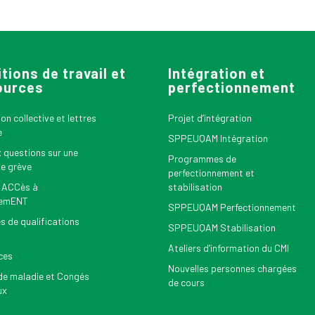
tions de travail et
Intégration et
ources
perfectionnement
n collective et lettres
Projet d’intégration
e
SPPEUQAM Intégration
x questions sur une
Programmes de
le grève
perfectionnement et
 ACCès à
stabilisation
nemENT
SPPEUQAM Perfectionnement
s de qualifications
SPPEUQAM Stabilisation
Ateliers d’information du CMI
ces
Nouvelles personnes chargées
e maladie et Congés
de cours
ux