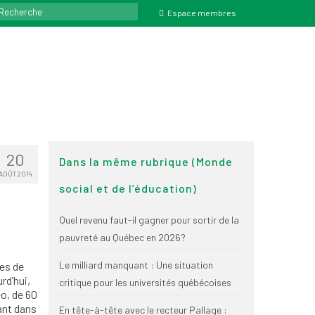
ercher
Espace membres
20
Dans la même rubrique (Monde
AOÛT 2014
social et de l’éducation)
Quel revenu faut-il gagner pour sortir de la
pauvreté au Québec en 2026?
Le milliard manquant : Une situation
mes de
rd’hui,
critique pour les universités québécoises
éo, de 60
ant dans
En tête-à-tête avec le recteur Pallage :