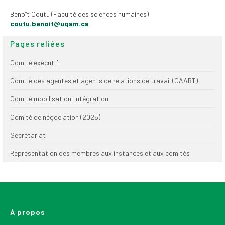
(FNEEQ)
Benoît Coutu (Faculté des sciences humaines)
coutu.benoit@uqam.ca
Vignettes
Pages reliées
Publications
Comité exécutif
Nouvelles du
SPPEUQAM
Comité des agentes et agents de relations de travail (CAART)
Comité mobilisation-intégration
Communiqués
Comité de négociation (2025)
SPPEUQAM@ctualités
et Bilans
Secrétariat
Négociation
Représentation des membres aux instances et aux comités
SCCUQ@
SCCUQ info
À propos
SCCUQ intervention