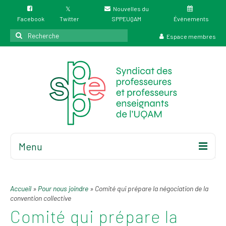
Nouvelles du
Facebook
Twitter
SPPEUQAM
Événements
Rechercher
Espace membres
:
Menu
Accueil
À propos
Accueil
»
Pour nous joindre
»
Comité qui prépare la négociation de la
Élections
convention collective
Comité qui prépare la
Résultat des
élections du 4 juin