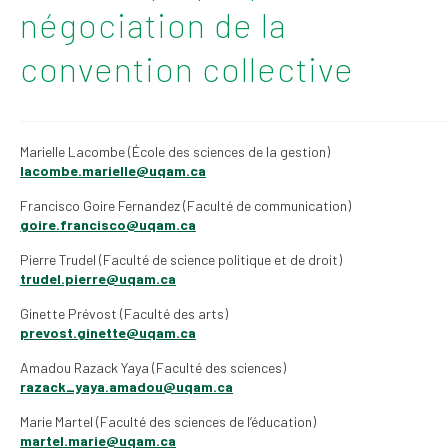
négociation de la
2026
Mandats des comités
convention collective
syndicaux et
institutionnels
Statuts et
Marielle Lacombe (École des sciences de la gestion)
règlements
lacombe.marielle@uqam.ca
Politiques
Francisco Goire Fernandez (Faculté de communication)
goire.francisco@uqam.ca
Outils de visibilité
Pierre Trudel (Faculté de science politique et de droit)
trudel.pierre@uqam.ca
Signature – Courriel –
Place à notre
Ginette Prévost (Faculté des arts)
valorisation
prevost.ginette@uqam.ca
Signature – Fond
Amadou Razack Yaya (Faculté des sciences)
d’écran – Place à
razack_yaya.amadou@uqam.ca
notre valorisation
Marie Martel (Faculté des sciences de l’éducation)
martel.marie@uqam.ca
Signature – Courriel