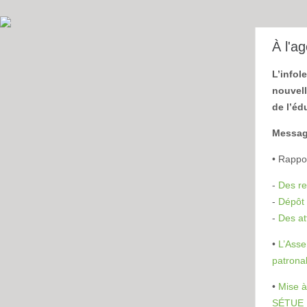
À l'a
L’infol
nouvell
de l’éd
Message
• Rappor
-
Des re
-
Dépôt 
-
Des at
•
L’Asse
patrona
•
Mise à
SÉTUE