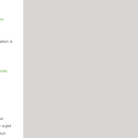
re
ation à
tite
ur
 sujet
ous