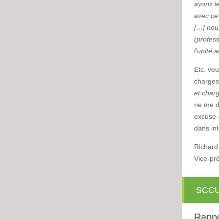
avons le
avec ce
[…]
nou
(profess
l’unité
Etc. veu
charges 
et char
ne me di
excuse-
dans int
Richard
Vice-pr
SCC
Rappo