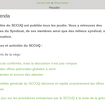
version web
or
désincription
genda
ettre du SCCUQ est publiée tous les jeudis. Vous y retrouvez des
es du Syndicat, de ses membres ainsi que des milieux syndical, s
ucation.
s et activités du SCCUQ :
ts de la négo :
culs confirmés, mais la discussion n’est pas rompue
des offres patronales globales à venir
tentes et encore des attentes
mblée générale du SCCUQ dénonce et rejette unanimement les offres
les
 jour sur les procédures entreprises par le SCCUQ à la suite de la grè