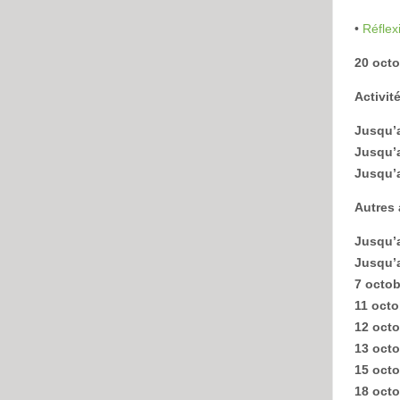
•
Réflex
20 oct
Activit
Jusqu’
Jusqu’
Jusqu’a
Autres 
Jusqu’
Jusqu’
7 octob
11 octo
12 oct
13 oct
15 oct
18 oct