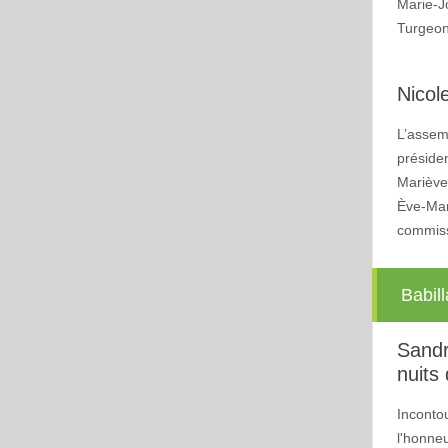
Marie-J
Turgeon,
Nicol
L’assem
préside
Mariève
Ève-Mar
commiss
Babil
Sandr
nuits
Incontou
l'honneu