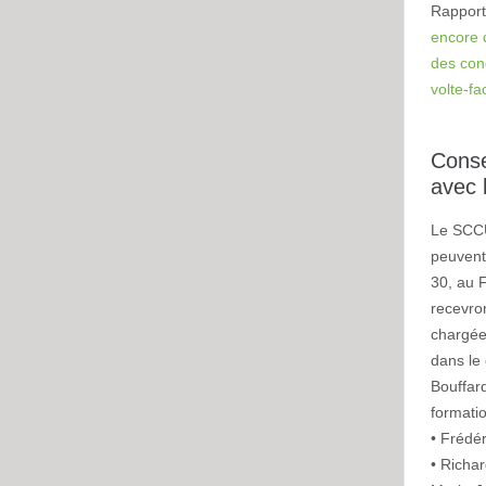
Rapport
encore 
des con
volte-fa
Conse
avec 
Le SCCU
peuvent 
30, au F
recevro
chargées
dans le 
Bouffard
formatio
• Frédér
• Richa