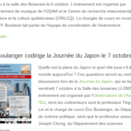
eu à la salle des Boiseries le 6 octobre. L'événement est organisé par
rtement de musique de l'UQAM et le Centre de recherche interuniversit
érature et la culture québécoises (CRILCQ). La chargée de cours en mus
P. Bouliane fait partie de l’équipe de coordination de l’événement.
uite
.
Boulanger codirige la Journée du Japon le 7 octobr
Quelle est la place du Japon et quel rôle joue-t-il 
monde aujourd'hui ? Ces questions seront au cen
discussions lors de la
Journée du Japon
, qui se t
vendredi 7 octobre à la Salle des boiseries (J-280
événement est organisé par l'
Observatoire de l'As
l'Est
, dont les codirecteurs sont le professeur Tin
Lin et le chargé de cours Éric Boulanger, du Dép
de science politique, ainsi que le professeur assoc
Joseph Chung, du Département des sciences
iques.