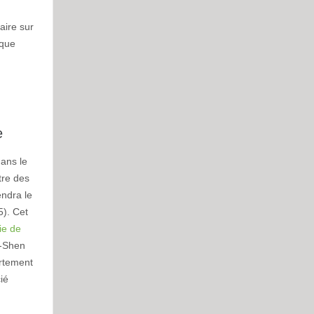
aire sur
ique
e
dans le
tre des
iendra le
5). Cet
ie de
g-Shen
artement
ié