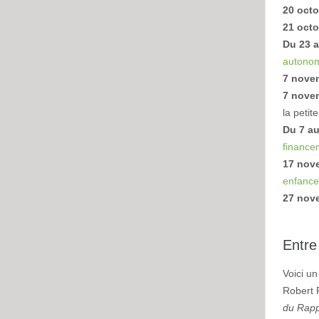
20 oct
21 oct
Du 23 a
autono
7 nove
7 nove
la petit
Du 7 a
finance
17 nov
enfance
27 nov
Entre
Voici u
Robert 
du Rapp