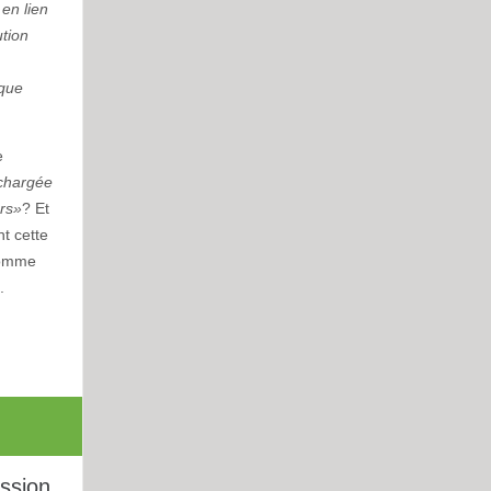
 en lien
ution
 que
e
 chargée
urs»
? Et
nt cette
 comme
.
ussion