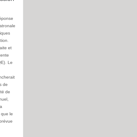
réponse
atronale
riques
tion.
aite et
tente
QE). Le
ncherait
ès de
té de
nuel,
 a
 que le
 prévue