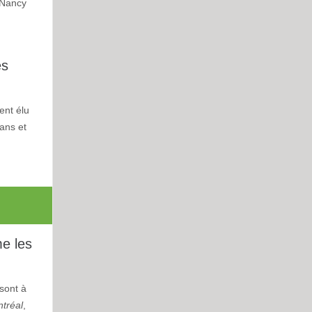
 Nancy
es
ent élu
ans et
me les
 sont à
ntréal
,