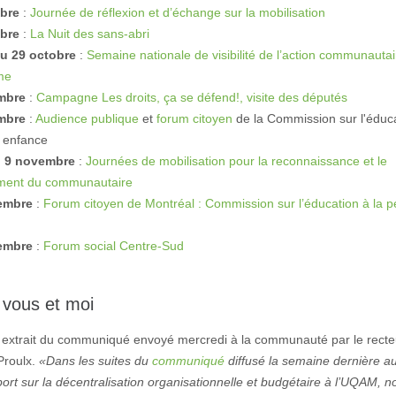
obre
:
Journée de réflexion et d’échange sur la mobilisation
obre
:
La Nuit des sans-abri
u 29 octobre
:
Semaine nationale de visibilité de l’action communautai
me
mbre
:
Campagne Les droits, ça se défend!, visite des députés
mbre
:
Audience publique
et
forum citoyen
de la Commission sur l'éduc
e enfance
u 9 novembre
:
Journées de mobilisation pour la reconnaissance et le
ment du communautaire
embre
:
Forum citoyen de Montréal : Commission sur l’éducation à la pe
embre
:
Forum social Centre-Sud
 vous et moi
n extrait du communiqué envoyé mercredi à la communauté par le recte
Proulx.
«Dans les suites du
communiqué
diffusé la semaine dernière au
ort sur la décentralisation organisationnelle et budgétaire à l’UQAM, n