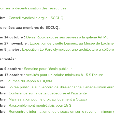
ion sur la décentralisation des ressources
obre
:
Conseil syndical élargi du SCCUQ
és reliées aux membres du SCCUQ :
au 14 octobre :
Denis Rioux expose ses œuvres à la galerie Art Mûr
au 27 novembre
:
Exposition de Lisette Lemieux au Musée de Lachine
u 8 janvier
:
Exposition Le Parc olympique, une architecture à célébre
activités :
au 9 octobre
:
Semaine pour l’école publique
au 17 octobre
:
Activités pour un salaire minimum à 15 $ l’heure
re
:
Journée du Japon à l’UQAM
bre
:
Soirée publique sur l’Accord de libre-échange Canada-Union eu
obre
:
Conférence sur la dette québécoise et l’austérité
obre
:
Manifestation pour le droit au logement à Ottawa
obre
:
Rassemblement montréalais pour 15 $
obre
:
Rencontre d’information et de discussion sur le revenu minimum 