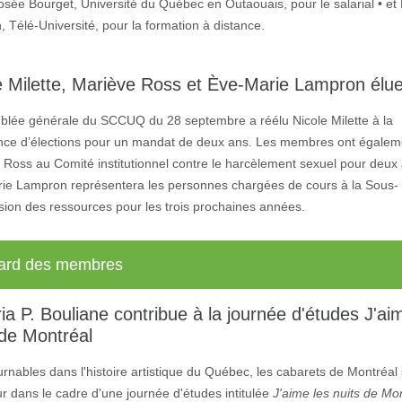
osée Bourget, Université du Québec en Outaouais, pour le salarial • et
 Télé-Université, pour la formation à distance.
e Milette, Mariève Ross et Ève-Marie Lampron élu
blée générale du SCCUQ du 28 septembre a réélu Nicole Milette à la
nce d’élections pour un mandat de deux ans. Les membres ont égalem
 Ross au Comité institutionnel contre le harcèlement sexuel pour deux 
ie Lampron représentera les personnes chargées de cours à la Sous-
ion des ressources pour les trois prochaines années.
lard des membres
ia P. Bouliane contribue à la journée d'études J'ai
 de Montréal
rnables dans l'histoire artistique du Québec, les cabarets de Montréal
r dans le cadre d'une journée d'études intitulée
J'aime les nuits de Mo