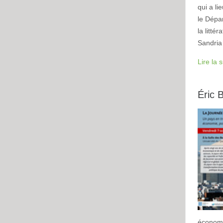
qui a li
le Dépa
la litt
Sandria 
Lire la s
Éric 
économ