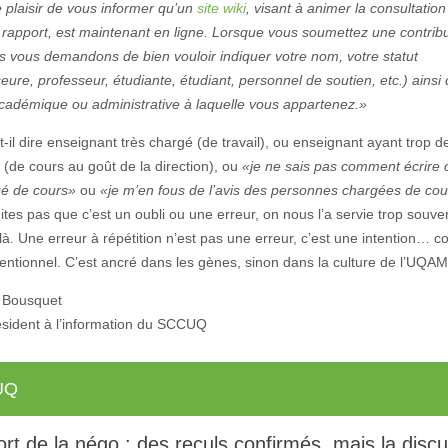
 plaisir de vous informer qu’un
site wiki
, visant à animer la consultation
 rapport, est maintenant en ligne. Lorsque vous soumettez une contrib
s vous demandons de bien vouloir indiquer votre nom, votre statut
eure, professeur, étudiante, étudiant, personnel de soutien, etc.) ainsi
 académique ou administrative à laquelle vous appartenez.»
t-il dire enseignant très chargé (de travail), ou enseignant ayant trop d
(de cours au goût de la direction), ou
«je ne sais pas comment écrire
gé de cours»
ou
«je m’en fous de l’avis des personnes chargées de co
tes pas que c’est un oubli ou une erreur, on nous l’a servie trop souve
là. Une erreur à répétition n’est pas une erreur, c’est une intention…
entionnel. C’est ancré dans les gènes, sinon dans la culture de l’UQAM
 Bousquet
ésident à l’information du SCCUQ
UQ
rt de la négo : des reculs confirmés, mais la disc