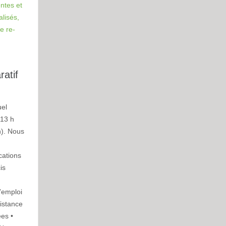
ntes et
alisés,
e re-
atif
uel
 13 h
n). Nous
cations
is
l’emploi
distance
ées •