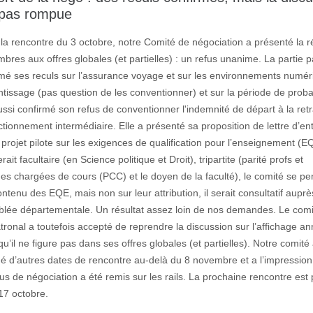
 pas rompue
 la rencontre du 3 octobre, notre Comité de négociation a présenté la 
res aux offres globales (et partielles) : un refus unanime. La partie p
rmé ses reculs sur l’assurance voyage et sur les environnements numé
tissage (pas question de les conventionner) et sur la période de proba
ussi confirmé son refus de conventionner l'indemnité de départ à la retr
ctionnement intermédiaire. Elle a présenté sa proposition de lettre d’en
projet pilote sur les exigences de qualification pour l’enseignement (E
erait facultaire (en Science politique et Droit), tripartite (parité profs et
es chargées de cours (PCC) et le doyen de la faculté), le comité se pe
ontenu des EQE, mais non sur leur attribution, il serait consultatif aupr
blée départementale. Un résultat assez loin de nos demandes. Le comi
ronal a toutefois accepté de reprendre la discussion sur l’affichage an
u’il ne figure pas dans ses offres globales (et partielles). Notre comité
 d’autres dates de rencontre au-delà du 8 novembre et a l’impression
s de négociation a été remis sur les rails. La prochaine rencontre est
17 octobre.