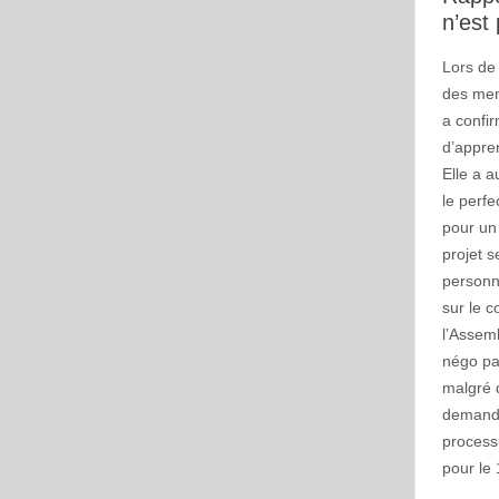
n’est
Lors de
des memb
a confi
d’appren
Elle a a
le perfe
pour un 
projet s
personn
sur le c
l’Assem
négo pat
malgré q
demandé
processu
pour le 