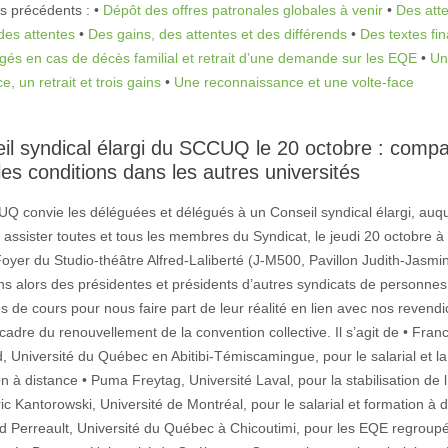
s précédents : •
Dépôt des offres patronales globales à venir
•
Des atte
des attentes
•
Des gains, des attentes et des différends
•
Des textes fin
gés en cas de décès familial et retrait d’une demande sur les EQE
•
Un
ce, un retrait et trois gains
•
Une reconnaissance et une volte-face
il syndical élargi du SCCUQ le 20 octobre : compar
les conditions dans les autres universités
Q convie les déléguées et délégués à un Conseil syndical élargi, auq
assister toutes et tous les membres du Syndicat, le jeudi 20 octobre à
oyer du Studio-théâtre Alfred-Laliberté (J-M500, Pavillon Judith-Jasmi
ns alors des présidentes et présidents d’autres syndicats de personnes
 de cours pour nous faire part de leur réalité en lien avec nos revendi
cadre du renouvellement de la convention collective. Il s’agit de • Franc
, Université du Québec en Abitibi-Témiscamingue, pour le salarial et la
n à distance • Puma Freytag, Université Laval, pour la stabilisation de 
ic Kantorowski, Université de Montréal, pour le salarial et formation à 
rd Perreault, Université du Québec à Chicoutimi, pour les EQE regroup