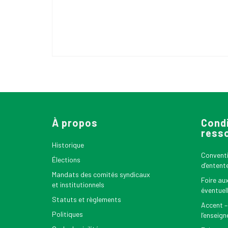
À propos
Condi
ress
Historique
Conventio
Élections
d’entent
Mandats des comités syndicaux
Foire au
et institutionnels
éventuel
Statuts et règlements
Accent –
Politiques
l’enseig