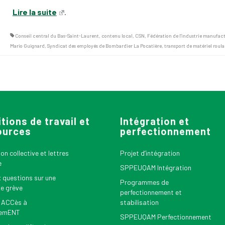
Lire la suite
.
Conseil central du Bas-Saint-Laurent
,
contenu local
,
CSN
,
Fédération de l'industrie manufac
Mario Guignard
,
Syndicat des employés de Bombardier La Pocatière
,
transport de matériel roula
tions de travail et
Intégration et
ources
perfectionnement
n collective et lettres
Projet d’intégration
e
SPPEUQAM Intégration
x questions sur une
Programmes de
le grève
perfectionnement et
 ACCès à
stabilisation
nemENT
SPPEUQAM Perfectionnement