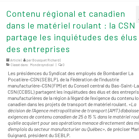
Contenu régional et canadien
dans le matériel roulant : la CSN
partage les inquiétudes des élus
des entreprises
Article |
par
Bousquet Richard
|
Classé dans :
Monde syndical
|
0
Les présidences du Syndicat des employés de Bombardier La
Pocatière–CSN (SEBLP), de la Fédération de l’industrie
manufacturière–CSN (FIM) et du Conseil central du Bas-Saint-L
CSN (CCBSL) partagent les inquiétudes des élus et des entrepri
manufacturières de la région à l’égard de l’exigence du contenu lo
canadien dans les projets de transport de matériel roulant.
«La
décision de l’Agence métropolitaine de transport (AMT) d’abaisse
exigences de contenu canadien de 25 à 15 % dans le matériel rou
qu’elle acquiert pour ses opérations menace directement des mi
d’emplois du secteur manufacturier au Québec»
, de préciser Mar
Guignard, président du SEBLP.