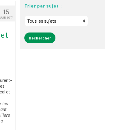
Trier par sujet :
15
JUIN 2017
 et
aurent–
ses
cal et
r les
lant
lliers
io