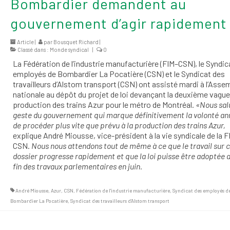
Bombardier demandent au
gouvernement d’agir rapidement
Article |
par
Bousquet Richard
|
Classé dans :
Monde syndical
|
0
La Fédération de l’industrie manufacturière (FIM–CSN), le Syndic
employés de Bombardier La Pocatière (CSN) et le Syndicat des
travailleurs d’Alstom transport (CSN) ont assisté mardi à l’Asse
nationale au dépôt du projet de loi devançant la deuxième vague
production des trains Azur pour le métro de Montréal.
«Nous sal
geste du gouvernement qui marque définitivement la volonté a
de procéder plus vite que prévu à la production des trains Azur,
explique André Miousse, vice-président à la vie syndicale de la F
CSN.
Nous nous attendons tout de même à ce que le travail sur 
dossier progresse rapidement et que la loi puisse être adoptée a
fin des travaux parlementaires en juin.
André Miousse
,
Azur
,
CSN
,
Fédération de l'industrie manufacturière
,
Syndicat des employés d
Bombardier La Pocatière
,
Syndicat des travailleurs d’Alstom transport