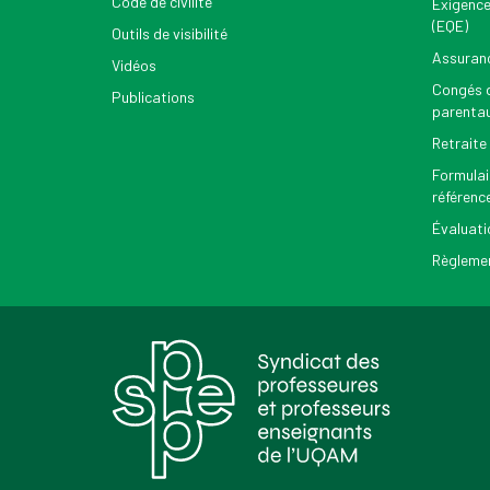
Code de civilité
Exigence
(EQE)
Outils de visibilité
Assuran
Vidéos
Congés d
Publications
parenta
Retraite
Formulai
référenc
Évaluati
Règlemen