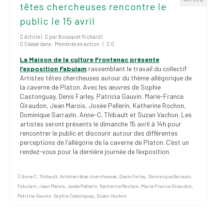
têtes chercheuses rencontre le
institutionnels
public le 15 avril
Statuts et
règlements
Article |
par
Bousquet Richard
|
Classé dans :
Membres en action
|
0
Politiques
La Maison de la culture Frontenac présente
l’exposition Fabulam
rassemblant le travail du collectif
Outils de visibilité
Artistes têtes chercheuses autour du thème allégorique de
la caverne de Platon. Avec les œuvres de Sophie
Signature – Courriel –
Castonguay, Denis Farley, Patricia Gauvin, Marie-France
Place à notre
Giraudon, Jean Marois, Josée Pellerin, Katherine Rochon,
valorisation
Dominique Sarrazin, Anne-C. Thibault et Suzan Vachon. Les
artistes seront présents le dimanche 15 avril à 14h pour
rencontrer le public et discourir autour des différentes
Signature – Fond
perceptions de l’allégorie de la caverne de Platon. C’est un
d’écran – Place à
rendez-vous pour la dernière journée de l’exposition.
notre valorisation
Signature – Courriel
Anne C. Thibault
,
Artistes têtes chercheuses
,
Denis Farley
,
Dominique Sarrazin
,
(FNEEQ)
Fabulam
,
Jean Marois
,
Josée Pellerin
,
Katherine Rochon
,
Marie-France Giraudon
,
Patricia Gauvin
,
Sophie Castonguay
,
Suzan Vachon
Vignettes