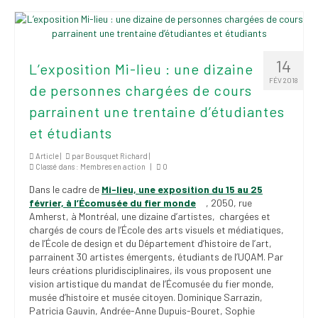
Publications
Nouvelles du
SPPEUQAM
14
L’exposition Mi-lieu : une dizaine
Communiqués
FÉV 2018
de personnes chargées de cours
parrainent une trentaine d’étudiantes
SPPEUQAM@ctualités
et Bilans
et étudiants
Négociation
Article |
par
Bousquet Richard
|
Classé dans :
Membres en action
|
0
SCCUQ@
Dans le cadre de
Mi-lieu, une exposition du 15 au 25
février, à l’Écomusée du fier monde
, 2050, rue
SCCUQ info
Amherst, à Montréal, une dizaine d’artistes, chargées et
chargés de cours de l’École des arts visuels et médiatiques,
SCCUQ intervention
de l’École de design et du Département d’histoire de l’art,
parrainent 30 artistes émergents, étudiants de l’UQAM. Par
leurs créations pluridisciplinaires, ils vous proposent une
vision artistique du mandat de l’Écomusée du fier monde,
musée d’histoire et musée citoyen. Dominique Sarrazin,
Patricia Gauvin, Andrée-Anne Dupuis-Bouret, Sophie