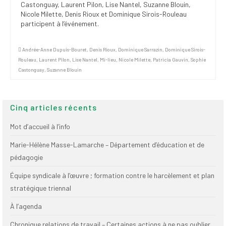
Castonguay, Laurent Pilon, Lise Nantel, Suzanne Blouin,
Nicole Milette, Denis Rioux et Dominique Sirois-Rouleau
participent à l’événement.
Andrée-Anne Dupuis-Bouret
,
Denis Rioux
,
Dominique Sarrazin
,
Dominique Sirois-
Rouleau
,
Laurent Pilon
,
Lise Nantel
,
Mi-lieu
,
Nicole Milette
,
Patricia Gauvin
,
Sophie
Castonguay
,
Suzanne Blouin
Cinq articles récents
Mot d’accueil à l’info
Marie-Hélène Masse-Lamarche – Département d’éducation et de
pédagogie
Équipe syndicale à l’œuvre ; formation contre le harcèlement et plan
stratégique triennal
À l’agenda
Chronique relations de travail – Certaines actions à ne pas oublier