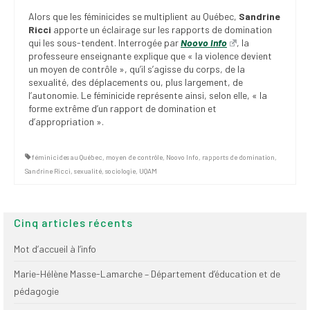
(FNEEQ)
Alors que les féminicides se multiplient au Québec,
Sandrine
Ricci
apporte un éclairage sur les rapports de domination
Vignettes
qui les sous-tendent. Interrogée par
Noovo Info
, la
professeure enseignante explique que « la violence devient
Publications
un moyen de contrôle », qu’il s’agisse du corps, de la
sexualité, des déplacements ou, plus largement, de
Nouvelles du
l’autonomie. Le féminicide représente ainsi, selon elle, « la
forme extrême d’un rapport de domination et
SPPEUQAM
d’appropriation ».
Communiqués
féminicides au Québec
,
moyen de contrôle
,
Noovo Info
,
rapports de domination
,
SPPEUQAM@ctualités
Sandrine Ricci
,
sexualité
,
sociologie
,
UQAM
et Bilans
Négociation
Cinq articles récents
SCCUQ@
Mot d’accueil à l’info
SCCUQ info
Marie-Hélène Masse-Lamarche – Département d’éducation et de
pédagogie
SCCUQ intervention