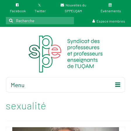
Nouvelles du
Facebook
Twitter
SPPEUQAM
Événements
Rechercher
Espace membres
:
Menu
Accueil
À propos
sexualité
Élections
Résultat des
élections du 4 juin