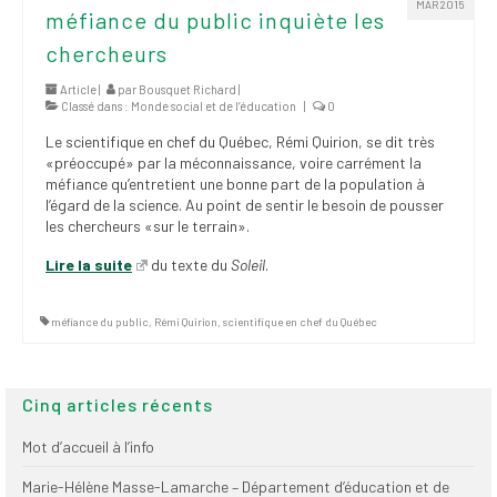
MAR 2015
(FNEEQ)
méfiance du public inquiète les
chercheurs
Vignettes
Article |
par
Bousquet Richard
|
Publications
Classé dans :
Monde social et de l’éducation
|
0
Le scientifique en chef du Québec, Rémi Quirion, se dit très
Nouvelles du
«préoccupé» par la méconnaissance, voire carrément la
SPPEUQAM
méfiance qu’entretient une bonne part de la population à
l’égard de la science. Au point de sentir le besoin de pousser
Communiqués
les chercheurs «sur le terrain».
Lire la suite
du texte du
Soleil
.
SPPEUQAM@ctualités
et Bilans
méfiance du public
,
Rémi Quirion
,
scientifique en chef du Québec
Négociation
SCCUQ@
Cinq articles récents
SCCUQ info
Mot d’accueil à l’info
SCCUQ intervention
Marie-Hélène Masse-Lamarche – Département d’éducation et de