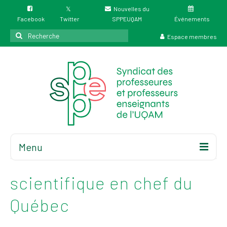
Nouvelles du
Facebook
Twitter
SPPEUQAM
Événements
Rechercher
Espace membres
:
Menu
Accueil
À propos
scientifique en chef du
Élections
Québec
Résultat des
élections du 4 juin